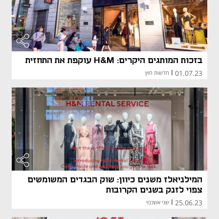
מאמר קני
בזכות המותגים היקרים: H&M עוקפת את התחזית
01.07.23
|
חדשות חוץ
המילניאלז משנים כיוון: שוק הבגדים המשומשים
צפוי לזנק בשנים הקרובות
25.06.23
|
שני אשכנזי