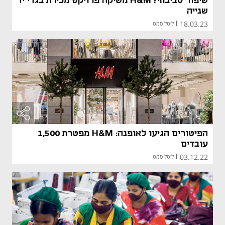
שיפור סביבתי? H&M משיקה פרויקט מכירת בגדי יד
שנייה
18.03.23
|
ליטל סמט
מאמר קני
מאמר קני
הפיטורים הגיעו לאופנה: H&M מפטרת 1,500
עובדים
03.12.22
|
ליטל סמט