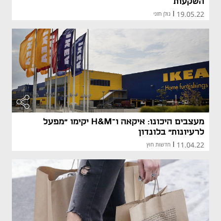
השקעות
19.05.22
|
גולן חזני
מעצבים היכונו: איקאה ו־H&M יקימו "מפעל
לרעיונות" בלונדון
11.04.22
|
חדשות חוץ
מאמר קני