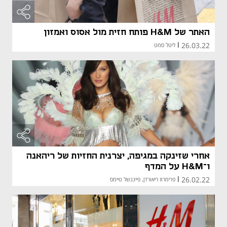
מאמר קני
האתר של H&M פותח חזית מול אסוס ואמזון
26.03.22
|
ליטל סמט
אחרי שזינקה במגיפה, יצרנית החזיות של ריהאנה
ו־H&M על המדף
26.02.22
|
פרימרוז ריאורדן, פייננשל טיימס
מאמר קני