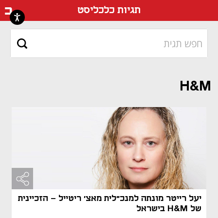
דף ה
תגיות כלכליסט
H&M
מאמר קני
מאמר קני
יעל רייטר מונתה למנכ"לית מאצ' ריטייל – הזכיינית
של H&M בישראל