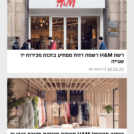
רשת H&M רשמה רווח מפתיע בזכות מכירות יד
שנייה
30.03.23
|
חדשות חוץ
מאמר קני
מאמר קני