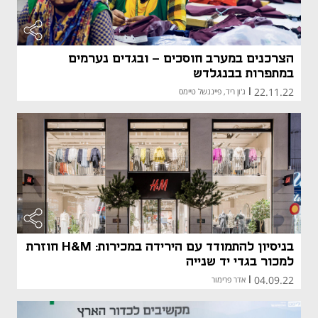
הצרכנים במערב חוסכים - ובגדים נערמים
במתפרות בבנגלדש
22.11.22
|
ג'ון ריד, פייננשל טיימס
מאמר קני
מאמר קני
בניסיון להתמודד עם הירידה במכירות: H&M חוזרת
למכור בגדי יד שנייה
04.09.22
|
אדר פרימור