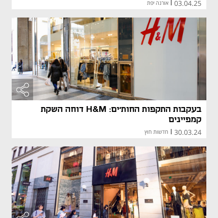
03.04.25
|
אורנה יפת
בעקבות התקפות החות'ים: H&M דוחה השקת
קמפיינים
30.03.24
|
חדשות חוץ