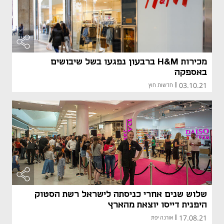
מאמר קני
מכירות H&M ברבעון נפגעו בשל שיבושים
באספקה
03.10.21
|
חדשות חוץ
מאמר קני
מאמר קני
שלוש שנים אחרי כניסתה לישראל רשת הסטוק
היפנית דייסו יוצאת מהארץ
17.08.21
|
אורנה יפת