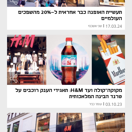
תעשיית האופנה כבר אחראית ל-20% מהשפכים
העולמיים
17.03.24
|
שני אשכנזי
מקוקה־קולה ועד H&M: תאגידי הענק רוכבים על
טרנד הבינה המלאכותית
03.10.23
|
עומר כביר
מאמר קני