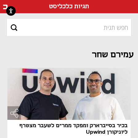
דף ה
תגיות כלכליסט
עמירם שחר
בכיר בסייברארק ומפקד ממר"ם לשעבר מצטרף
ליוניקורן Upwind