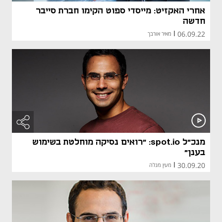
אחרי האקזיט: מייסדי ספוט הקימו חברת סייבר
חדשה
06.09.22
|
מאיר אורבך
מנכ"ל spot.io: "רואים נסיקה מוחלטת בשימוש
בענן"
30.09.20
|
מעין מנלה