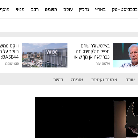
כלכליסט-טק
בארץ
נדל"ן
עולם
משפט
רכב
פנאי
מוסף
באלטשולר שחם
וויקס ממש
מפיקים לקחים: "זה
ביוקר על ר
כבר לא 'וואן מן' שואו
44
של גילעד"
אלמוג עזר
סופי שולמן
מיליון דולר
אוכל
אמנות ועיצוב
אופנה
כושר