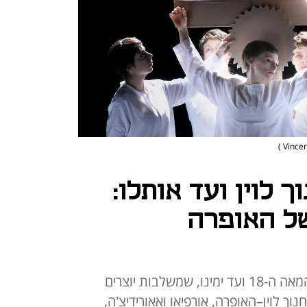
ך לוין ועד אותלו:
ל האופרה
התוכנית כוללת שמונה הפקות מהמאה ה-18 ועד ימינו, שמשלבות יוצרים
חנוך לוין–האופרה, אורפיאו ואאורידיצ'ה,