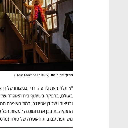
CTech – the
הבית של ההייטק הישראלי
מתוך: לה בוהם
(
צילום : Iván Martínez  
)
משותפת עם בית האופרה של טולוז (מרס 2024);