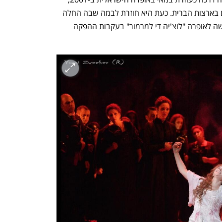
כיום היא במאית פעילה בבתי אופרה רבים בארצות הברית. כעת היא חוזרת לבמה שבה החלה 
את דרכה המקצועית כדי להציג גרסה חדשה לאופרה "לוצ'יה די למרמור" בעקבות ההפקה 