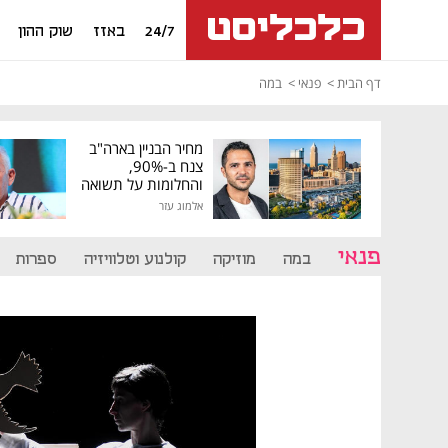
24/7
באזז
שוק ההון
דף הבית
פנאי
במה
מחיר הבניין בארה"ב
צנח ב-90%,
והחלומות על תשואה
גבוהה התנפצו
אלמוג עזר
פנאי
במה
מוזיקה
קולנוע וטלוויזיה
ספרות