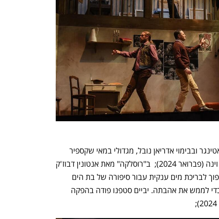
ענף במתח גבוה
מדברים כלכלה, עסקים ומה שב
"אותלו" מאת ג'וזפה ורדי ובניצוחו של דן אטינגר ובבימוי אדריאן נובל, מגדולי במאי שקספיר 
בעולם, בהפקה בשיתוף בית האופרה של וינה (פברואר 2024);  ב"רוסלקה" מאת אנטונין דבוז'ק 
ובניצוחו של דן אטינגר, במת האופרה תהפוך לבריכת מים ענקית עבור סיפורה של בת הים 
המתאהבת בבן אדם ומוכנה לעשות הכל כדי לממש את אהבתה. יביים סטפנו פודה בהפקה 