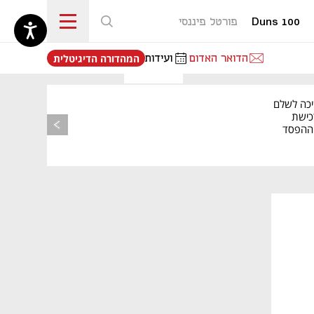
Duns 100
פורטל פיננסי
נפתח בכרטיסייה חדשה
הדואר האדום
ועידות
המהדורה הדיגיטלית
יכה לשלם
כישת
BASE: ההפסד
הרבעוני זינק ל-76