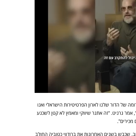
"חלק מהתפקיד שלנו הוא לתרום את התרומה של הדור שלנו לארון הפרטיטירות הישראלי ואנו 
עוסקים כל שנה בלהעלות הפקה מקורית", אמר גרניט. "זה אתגר שיווקי ומאמץ לא קטן לשכנע 
מכירים". 
הבמאי והכוריאוגרף הישראלי יחזקאל לזרוב, שכבש בשנים האחרונות את ברודווי כטוביה החולב 