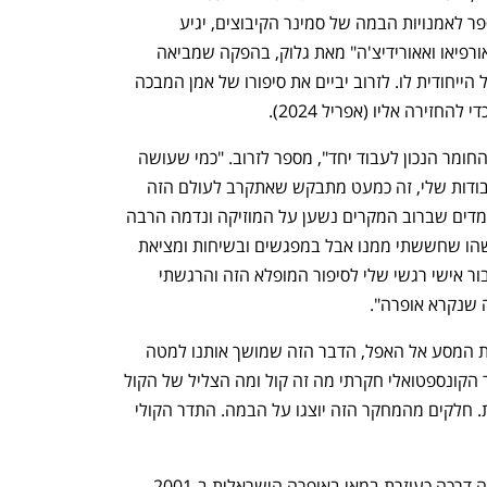
במחזמר "כנר על הגג" ומנהל את בית הספר לאמנויות הבמה של סמינר הקיבוצים, יגיע 
לראשונה לאופרה הישראלית ויביים את "אורפיאו ואאורידיצ'ה" מאת גלוק, בהפקה שמביאה 
לבמת האופרה את  בשפת התיאטרון-מחול הייחודית לו. לזרוב יביים את סיפורו של אמן המבכה 
החזירה אליו (אפריל 2024).
"כבר כמה שנים אנחנו מנסים למצוא את החומר הנכון לעבוד יחד", מספר לזרוב. "כמי שעושה 
תיאטרון, מחול ומעצב את הבמות של העבודות שלי, זה כמעט מתבקש שאתקרב לעולם הזה 
של האופרה, אבל יש בי חשש. זה גדול מימדים שברוב המקרים נשען על המוזיקה ונדמה הרבה 
פעמים שהבימוי כביכול בא כמלווה. זה משהו שחששתי ממנו אבל במפגשים ובשיחות ומציאת 
החומר נפל האסימון שזה הדבר. יש לי חיבור אישי רגשי שלי לסיפור המופלא הזה והרגשתי 
 שנקרא אופרה".
"זה סיפור של אמן ולכל אחד מאיתנו יש את המסע אל האפל, הדבר הזה שמושך אותנו למטה 
וזה כמעט מאבק יומיומי לפעמים.  במישור הקונספטואלי חקרתי מה זה קול ומה הצליל של הקול 
הפנימי שלנו והאם קול יכול באמת להחיות. חלקים מהמחקר הזה יוצגו על הבמה. התדר הקולי 
הבמאית הישראלית עומר בן סעדיה, החלה דרכה כעוזרת במאי באופרה הישראלית ב-2001, 