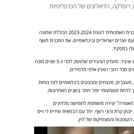
ו, רוסלקה, הדיאלוגים של הכרמליטיות
האופרה הישראלית הציגה הבוקר את התכנית האמנותית לעונת 2023-2024 הכוללת שמונה 
הפקות אופרה – מהמאה ה-18 ועד ימינו, עם יוצרים ישראליים ובינלאומיים. את התכנית חשף 
לו בתפקיד.
בשנים האחרונות מגיע לאופרה קהל חדש וצעיר. מועדון הצעירים שהושק לפני כ-5 שנים מונה 
בתכנית לעונה הקרובה מתקבצים במאים, מעצבים, מנצחים ומבצעים בינלאומיים לצד כוחות 
היות משמעותי יותר ויותר בשנים האחרונות.
העונה תיפתח באוקטובר עם "חנוך לוין – האופרה" יצירה משותפת לחמישה מלחינים 
ישראליים: יוסי בן נון, דודי זבה, יונתן כנען, יונתן קרת ורוני רשף. יחד עם הבמאית שירית לי וייס 
 העצובות והמצחיקות של לוין. 