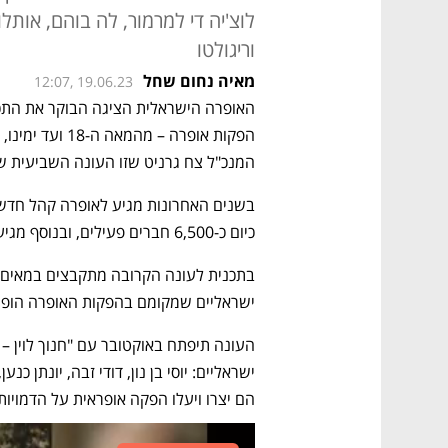
לוצ'יה די למרמור, לה בוהם, אותל
וריגולטו
מאיה נחום שחל
12:07, 19.06.23
המנכ"ל צח גרניט שזו העונה השביעית ש
כיום כ-6,500 חברים פעילים, ובנוסף מגיעים מכל רחבי הארץ אלפי תלמידים. 
ישראליים שמקומם בהפקות האופרה הופך ל
הם יצרו ויעלו הפקה אופראית על הדמויות