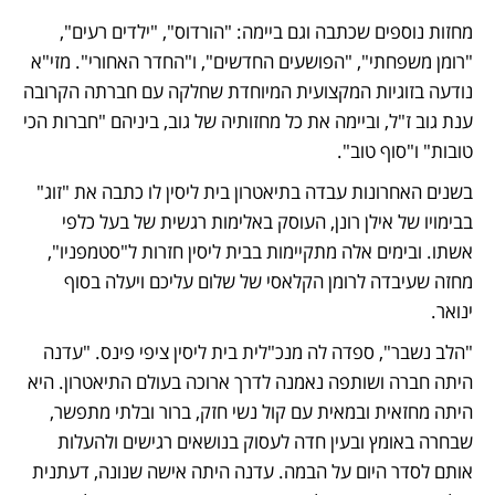
מחזות נוספים שכתבה וגם ביימה: "הורדוס", "ילדים רעים", 
"רומן משפחתי", "הפושעים החדשים", ו"החדר האחורי". מזי"א 
נודעה בזוגיות המקצועית המיוחדת שחלקה עם חברתה הקרובה 
ענת גוב ז"ל, וביימה את כל מחזותיה של גוב, ביניהם "חברות הכי 
טובות" ו"סוף טוב". 
בשנים האחרונות עבדה בתיאטרון בית ליסין לו כתבה את "זוג" 
בבימויו של אילן רונן, העוסק באלימות רגשית של בעל כלפי 
אשתו. ובימים אלה מתקיימות בבית ליסין חזרות ל"סטמפניו", 
מחזה שעיבדה לרומן הקלאסי של שלום עליכם ויעלה בסוף 
ינואר.
"הלב נשבר", ספדה לה מנכ"לית בית ליסין ציפי פינס. "עדנה 
היתה חברה ושותפה נאמנה לדרך ארוכה בעולם התיאטרון. היא 
היתה מחזאית ובמאית עם קול נשי חזק, ברור ובלתי מתפשר, 
שבחרה באומץ ובעין חדה לעסוק בנושאים רגישים ולהעלות 
אותם לסדר היום על הבמה. עדנה היתה אישה שנונה, דעתנית 