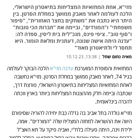
מזי"א, אחת המחזאיות המצליחות בתיאטרון הישראלי,
הלכה לעולמה לאחר מאבק ממושך במחלת הסרטן. בין
היתר היא כתבה את "משחקים בחצר האחורית", "סיפור
משפחתי" ו"המורדים", וביימה את "חברות הכי טובות"
ו"סוף טוב". ציפי פינס, מנכ"לית בית ליסין, ספדה לה:
"עדנה היתה אישה שנונה, דעתנית ומלאת הומור. היא
תחסר לי ולתיאטרון מאוד"
מאיה נחום שחל
|
13:38, 10.12.23
המחזאית והסופרת המוערכת 
עדנה מזי"א
 הלכה הבוקר לעולמה 
נפתח בכרטיסייה חדשה
נפתח בכרטיסייה חדשה
בגיל 74, לאחר מאבק ממושך במחלת הסרטן. מזי"א נחשבה 
לאחת המחזאיות המצליחות בתיאטרון הישראלי, פורצת דרך, 
שכתבה וביימה חלק מההצגות המצליחות ביותר בארץ וזכתה 
להכרה בינלאומית.
מזי"א נולדה בתל אביב בה גדלה כבת יחידה להוריה שסיפורם 
היווה את ההשראה למחזה המצליח שלה "המורדים". אמה, 
ילידת וינה, היתה פעילה בלח"י, ואביה פיקד על תא האצ"ל 
בדרום אפריקה. אחרי שירות צבאי בחיל המודיעין, החלה ללמוד 