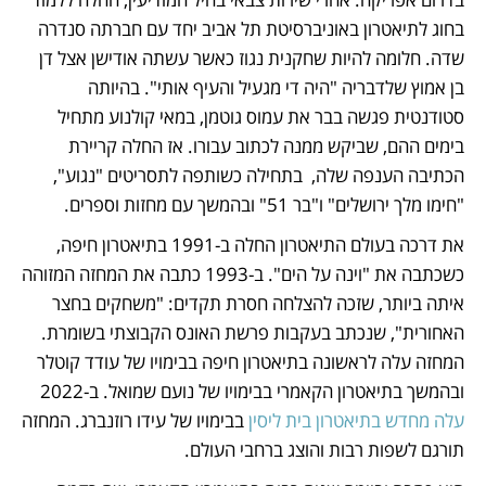
בחוג לתיאטרון באוניברסיטת תל אביב יחד עם חברתה סנדרה 
שדה. חלומה להיות שחקנית נגוז כאשר עשתה אודישן אצל דן 
בן אמוץ שלדבריה "היה די מגעיל והעיף אותי". בהיותה 
סטודנטית פגשה בבר את עמוס גוטמן, במאי קולנוע מתחיל 
בימים ההם, שביקש ממנה לכתוב עבורו. אז החלה קריירת 
הכתיבה הענפה שלה,  בתחילה כשותפה לתסריטים "נגוע", 
"חימו מלך ירושלים" ו"בר 51" ובהמשך עם מחזות וספרים.
את דרכה בעולם התיאטרון החלה ב-1991 בתיאטרון חיפה, 
כשכתבה את "וינה על הים". ב-1993 כתבה את המחזה המזוהה 
איתה ביותר, שזכה להצלחה חסרת תקדים: "משחקים בחצר 
האחורית", שנכתב בעקבות פרשת האונס הקבוצתי בשומרת. 
המחזה עלה לראשונה בתיאטרון חיפה בבימויו של עודד קוטלר 
ובהמשך בתיאטרון הקאמרי בבימויו של נועם שמואל. ב-2022 
עלה מחדש בתיאטרון בית ליסין
 בבימויו של עידו רוזנברג. המחזה 
תורגם לשפות רבות והוצג ברחבי העולם.