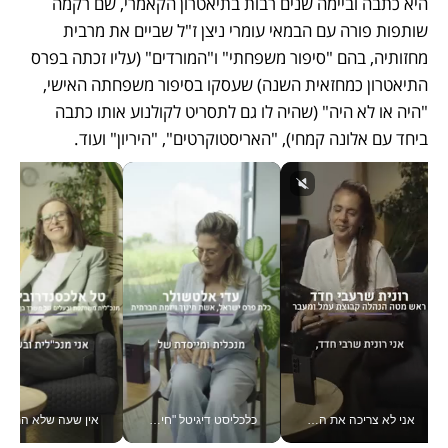
היא כתבה וביימה שנים רבות בתיאטרון הקאמרי, שם רקמה 
שותפות פורה עם הבמאי עומרי ניצן ז"ל שביים את מרבית 
מחזותיה, בהם "סיפור משפחתי" ו"המורדים" (עליו זכתה בפרס 
התיאטרון כמחזאית השנה) שעסקו בסיפור משפחתה האישי, 
"היה או לא היה" (שהיה לו גם לתסריט לקולנוע אותו כתבה 
ביחד עם אלונה קמחי), "האריסטוקרטים", "היריון" ועוד. 
אני לא צריכה את המשרד: רונית שרעבי-חדד מנהלת ארגון של 30000 עובדים מכל מקום_v
כלכליסט דיגיטל "חינוך הוא המשימה של החיים שלי"_v
אין שעה שלא התעסקתי במשבר - טל אלכסנדרוביץ’ שגב מנהלת משברים