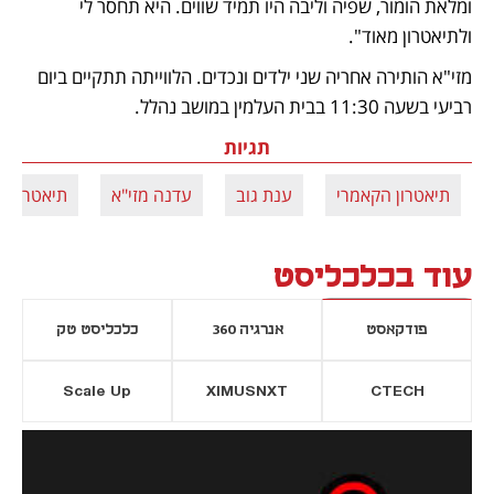
ומלאת הומור, שפיה וליבה היו תמיד שווים. היא תחסר לי 
ולתיאטרון מאוד".
מזי"א הותירה אחריה שני ילדים ונכדים. הלווייתה תתקיים ביום 
רביעי בשעה 11:30 בבית העלמין במושב נהלל.
תגיות
תיאטרון הקאמרי
ענת גוב
עדנה מזי"א
תיאטרון בי
עוד בכלכליסט
פודקאסט
אנרגיה 360
כלכליסט טק
Scale Up
XIMUSNXT
CTECH
יסייה חדשה
נפתח בכרטיסייה חדשה