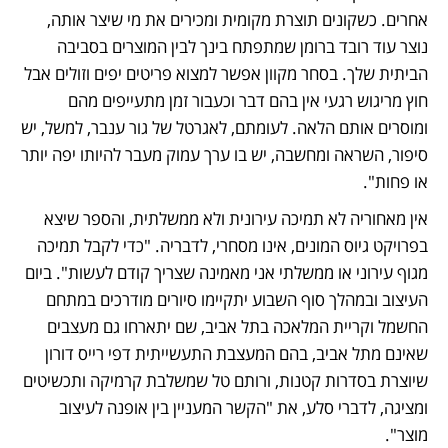
אחרים. כשקונים תוצרת מקומית ומכירים את מי שיצר אותה, 
נוצר עוד רובד ברומן שמתפתח בינך לבין המוצרים בסביבה 
הביתית שלך. בסחר מקוון אפשר למצוא פריטים יפים וזולים אבל 
חוץ מריגוש רגעי אין בהם דבר וכעבור זמן מתעייפים מהם 
ומוסרים אותם הלאה. לעומתם, לאגרטל של גור ענבר, למשל, יש 
סיפור, השראה ומחשבה, יש בו ערך עמוק מעבר להיותו יפה יותר 
או פחות". 
אין מאחוריה לא תמיכה עירונית ולא ממשלתית, והספר שיצא 
בפרויקט גיוס המונים, אינו מסחרי, לדבריה. "כדי לקבל תמיכה 
מגוף עירוני או ממשלתי אני מאמינה שצריך קודם לעשות". ביום 
העיצוב ובמהלך סוף השבוע יתקיימו סיורים מודרכים במתחם 
החשמל וקריית המלאכה בתל אביב, שם יתארחו גם מעצבים 
שאינם מתל אביב, בהם המעצבת התעשייתית דפי רייס דורון 
שיוצרת בסדרות קטנות, ורותם טל שמשלבת קרמיקה ותכשיטים 
ומציגה, לדברי סלע, את "הקשר המעניין בין אופנה לעיצוב 
מוצר". 