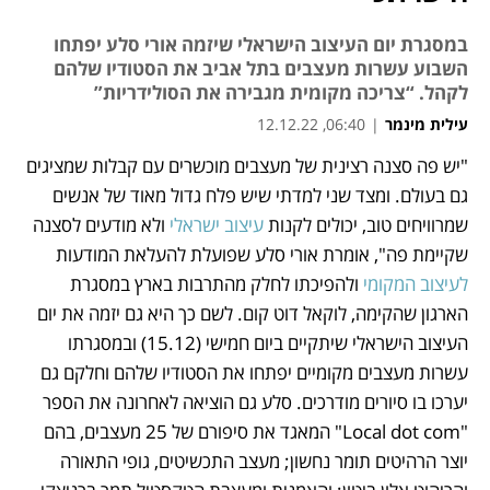
במסגרת יום העיצוב הישראלי שיזמה אורי סלע יפתחו
השבוע עשרות מעצבים בתל אביב את הסטודיו שלהם
לקהל. “צריכה מקומית מגבירה את הסולידריות”
עילית מינמר
|
06:40, 12.12.22
"יש פה סצנה רצינית של מעצבים מוכשרים עם קבלות שמציגים 
נפתח בכרטיסייה חדשה
נפתח בכרטיסייה חדשה
נפתח בכרטיסייה חדשה
גם בעולם. ומצד שני למדתי שיש פלח גדול מאוד של אנשים 
שמרוויחים טוב, יכולים לקנות
 עיצוב ישראלי 
ולא מודעים לסצנה 
שקיימת פה", אומרת אורי סלע שפועלת להעלאת המודעות 
לעיצוב המקומי 
ולהפיכתו לחלק מהתרבות בארץ במסגרת 
הארגון שהקימה, לוקאל דוט קום. לשם כך היא גם יזמה את יום 
העיצוב הישראלי שיתקיים ביום חמישי (15.12) ובמסגרתו 
עשרות מעצבים מקומיים יפתחו את הסטודיו שלהם וחלקם גם 
יערכו בו סיורים מודרכים. סלע גם הוציאה לאחרונה את הספר 
"Local dot com" המאגד את סיפורם של 25 מעצבים, בהם 
יוצר הרהיטים תומר נחשון; מעצב התכשיטים, גופי התאורה 