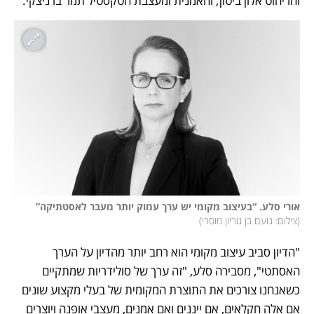
והריהוט אלון ביטון; והאמנית ומעצבת הטקסטיל תמר ברניצקי. 
אורי סלע. “בעיצוב מקומי יש ערך עמוק יותר מעבר לאסטתיקה”

(
צילום: נועם בן גוריון מוסרי
)
"הדיון סביב עיצוב מקומי הוא רחב יותר מהדיון על הערך 
האסתטי", מסבירה סלע, "זה ערך של סולידריות שמתקיים 
כשאנחנו צורכים את התוצרת המקומית של בעלי מקצוע שונים 
אם אלה חקלאים, אם ייננים ואם אמנים, מעצבי אופנה ויוצרים 