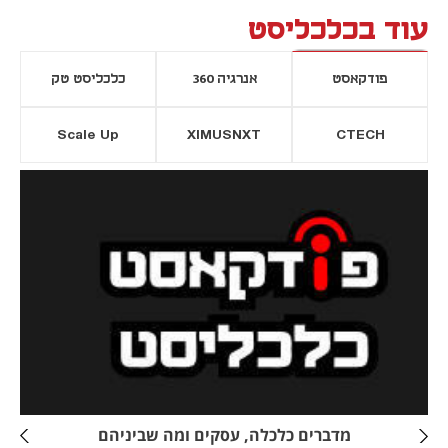
עוד בכלכליסט
פודקאסט
אנרגיה 360
כלכליסט טק
Scale Up
XIMUSNXT
CTECH
יסייה חדשה
נפתח בכרטיסייה חדשה
מדברים כלכלה, עסקים ומה שביניהם