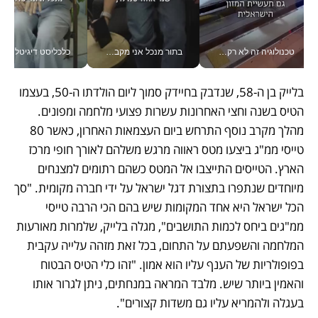
טכנולוגיה זה לא רק בהייטק: גם תעשיית המזון הישראלית מאמצת כלי AI, אוטומציה וניתוח דאטה בזמן אמת
בתור מנכל אני מקבל מאות החלטות ביום, וה- Galaxy Z Fold8 Ultra עוזר לי לחתוך אותן מהר יותר_v
כלכליסט דיגיטל
בלייק בן ה-58, שנדבק בחיידק סמוך ליום הולדתו ה-50, בעצמו 
הטיס בשנה וחצי האחרונות עשרות פצועי מלחמה ומפונים. 
מהלך מקרב נוסף התרחש ביום העצמאות האחרון, כאשר 80 
טייסי ממ"ג ביצעו מטס ראווה מרגש משלהם לאורך חופי מרכז 
הארץ. הטייסים התייצבו אל המטס כשהם רתומים למצנחים 
מיוחדים שנתפרו בתצורת דגל ישראל על ידי חברה מקומית. "סך 
הכל ישראל היא אחד המקומות שיש בהם הכי הרבה טייסי 
ממ"גים ביחס לכמות התושבים", מגלה בלייק, שלמרות מאורעות 
המלחמה והשפעתם על התחום, בכל זאת מזהה עלייה עקבית 
בפופולריות של הענף עליו הוא אמון. "זהו כלי הטיס הבטוח 
והאמין ביותר שיש. מלבד המראה במנחתים, ניתן לגרור אותו 
בעגלה ולהמריא עליו גם משדות קצורים".