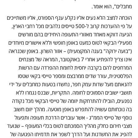
מחבלים", הוא אומר.
הוכחה למצב הלא נעים אליו נקלע ענף הספורט, אליו משתייכים 
על פי ההערכות קרוב ל-500 טייסים נלהבים מכל רחבי הארץ, 
הגיעה דווקא מאחד מאזורי התעופה היחידים בהם מורשים 
מפעילי הבקאי לטוס כמעט באופן חופשי וללא אישורים מיוחדים 
("בועה ירוקה" בעגה המקצועית) – אזור השרון. באופן שכנראה 
אינו צריך להפתיע אחרי 7 באוקטובר, המראה של מצנחים 
המרחפים להם בקרבה יחסית לחומת ההפרדה עם הרשות 
הפלסטינית, עורר שדים ממרבצם ומספר טייסי בקאי שטסו 
להנאתם מעל שדות עמק חפר, נחשדו בטעות כמחבלים על ידי 
תושבי ישובים הסמוכים לחומה. התקריות, שבנס נגמרו ללא 
נפגעים, הובילו להתרחקות יזומה של טייסי הבקאי מכל נקודה 
בה נוכחותם עשויה להתפרש באופן מוטעה. מהלך יזום חשוב 
נוסף של טייסי הממ"ג - אשר עוברים הדרכת תעופה ותפעול 
מצבי חירום כחלק מהליך הסמכתם לטוס בכלי המעופף – שנועד 
להפיג את החשדנות ועל הדרך לשפר את תדמיתו הפגועה של 