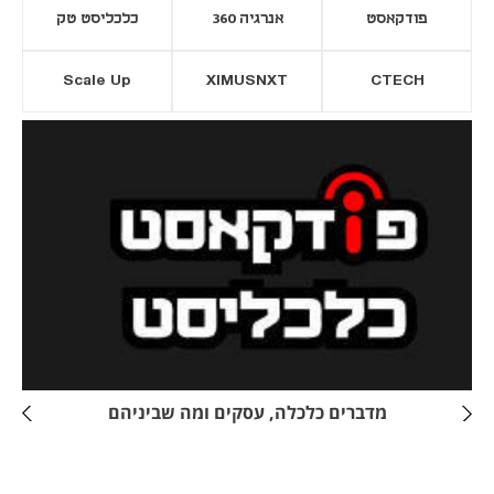
פודקאסט
אנרגיה 360
כלכליסט טק
Scale Up
XIMUSNXT
CTECH
יסייה חדשה
נפתח בכרטיסייה חדשה
מדברים כלכלה, עסקים ומה שביניהם