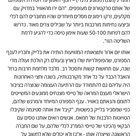
של אותם טרקטורונים מעופפים. "הם ירו מהאוויר במדויק עם 
מקלעים, זרקו רימונים מסלים מיוחדים שהיו מחוברים להם לכלי 
וביצעו נחיתות מורכבות ביותר על שבילים צרים מאוד. נדרשו 
להם לפחות 50-100 שעות אימון טיסה כדי להגיע לרמת 
השליטה הזו".
אותו יום ארור ותוצאותיו המזוויעות הותירו את בלייק וחבריו לענף 
הספורט, שהפופולריות שלו בארץ ובעולם רק הולכת ועולה מדי 
שנה, עם תחושות קשות ותסכול רב. מלבד מלחמת חרבות ברזל 
והאבל הכבד על כל אחד מקורבנותיה, בשנה וחצי האחרונות 
היה עליהם גם להתמודד עם הרתיעה העצומה שנוצרה בציבור 
הישראלי מעצם המראה של טייסי מצנחים ממונעים המשייטים 
לתומם והנאתם באוויר. ענף הספורט המיוחד והמרגש שלהם, 
כפי שמסביר בלייק בפשטות, "קיבל את אותה סטיגמה שקיבלו 
הטויוטות הלבנות של חמאס. אנשים רואים אותנו טסים עם 
הבקאי (הכינוי של טייסי הממ"ג לכלי שלהם, על שם החברה 
הראשונה שייצרה אותו - א"ג) ולא יכולים שלא לחשוב על 