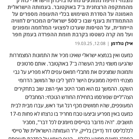
מצנחי רחיפה ממונעים נחרטו בזיכרון הישראלי כחלק
מהמתקפה הרצחנית ב־7 באוקטובר. בעמותה הישראלית
האמונה על הסדרת השימוש בכלי התעופה מספרים על
ההתמודדות בענף שבו כ־500 ישראלים המכורים לחוויה
הייחודית, על הטיסות שערכו לפצועי המלחמה ומפונים
ועל מה קרה כשטסו בקרבת חומת ההפרדה בעמק חפר
אילן גולדמן
|
12:08, 19.03.25
כמעט ואין בנמצא ישראלי שאינו מכיר את התמונות המצמררות 
שהגיעו משמי נתיב העשרה ב־7 באוקטובר. אותם סרטונים 
ותמונות שמציגים את מחבלי חמאס עפים ללא מפריע על גבי 
מצנחי רחיפה ממונעים הישר לתוך ליבו של המושב הדרומי 
השקט. ההמשך גם הוא מוכר היטב ואף הוצג שוב בתחקירים 
הצה"ליים שפורסמו בתחילת החודש הנוכחי: המחבלים 
המעופפים, שהיו חמושים מכף רגל ועד ראש, עברו מבית לבית 
כמעט באין מפריע וביצעו טבח מחריד בו נרצחו לא פחות מ-17 
תושבים. "היה מדובר בטייסים מיומנים לכל דבר", מסביר 
לכלכליסט דוד (דייב) בלייק, יו"ר העמותה הישראלית של טייסי 
הממ"ג (מצנח ממונע גלגלי) – הגוף האמון על הסדרת תעופתם 