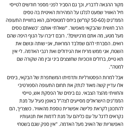
מקור ההנאה לדבריו, וכך גם הסביר לפני מספר חודשים לטייסי 
חיל האוויר שמעט לגלגו על המהירות האיטית בה טסים 
הממ"גים (50-60 קמ"ש) ביחס למטוסיהם, הוא בחוויית התעופה 
הרב חושית שהבקאי מאפשר. "שאלתי אותם: 'כשאתם טסים 
מעל מטע, מה אתם מרגישים?'. רובם דיברו על הנוף היפה שהם 
רואים. הסברתי להם שמלבד המראות, אני שותה ונושם את 
השטח, אני ממש מריח את הגידולים ואת רגבי האדמה. לי אין 
תא טייס, ברזלים וזכוכיות שחוצצים ביני ובין מה שקורה שם 
למטה".
אבל למרות הפסטורליות ותדמיתו המשתפרת של הבקאי, בימים 
אלו עדיין קשה מאוד לנתק את תחום התעופה הספורטיבי 
והחוויתי מהצד הצבאי. גם בימים של הפסקת אש, טייסי 
הממ"גים הישראלים מסייעים לצה"ל באופן פעיל על מנת 
להתכונן לקראת פלישה אפשרית נוספת מהאוויר. כשצריך, הם 
נקראים לדגל על עם כליהם על מנת לדמות את תנועותיו 
האפשריות של האויב מעל האדמה. "אין ספק שגם בשטחי 