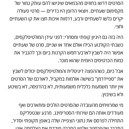
הסרטים דרשו בחוזים מהבמאים שיגישו להם עותק גמור של 
מקסימום שעתיים. ויוצאי הדופן היו נדירים — סרטי פעולה 
יקרים גלשו לשעתיים ורבע, דרמות איכות חצו את קו השעתיים 
וחצי. 
היה בזה גם היגיון קופתי ומסחרי: לפני עידן המולטיפלקסים, 
כשבתי הקולנוע הכילו אולם אחד או שניים, סרט של שעתיים 
אפשר היה לשבץ לארבע־חמש הקרנות ביום וכך להגביר את 
כמות הכרטיסים היומית שהוא מוכר.
אבל כיום, כשההפצה דיגיטלית והמולטיפלקסים יכולים לשבץ 
את "ספיידרמן" בשישה אולמות במקביל, לאורכם של הסרטים 
אין יותר משמעות כלכלית משמעותית, לא בהדפסה, לא בשינוע 
ולא בשיבוץ.
מי שמרוויחים מהעובדה שהסרטים הולכים ומתארכים ואף 
מעודדים אותה הם שירותי הסטרימינג. מרגע שנטפליקס 
התחילה לפרסם את נתוני הצפייה שלה באופן תקופתי וסדיר, 
התברר שהפרמטר שלפיו החברה מודדת את הצלחתה אינו 