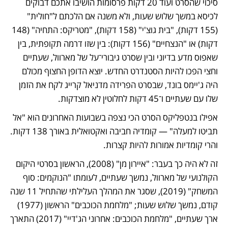
סיכוי שהסרט ועוד 20 דקות פרסומות הושיבו אתכם דבוקים 
לכיסא במשך שלוש שעות, ולא משנה אם הלכתם ל"חולית" 
(155 דקות), "בית גוצ'י" (158 דקות), "מטריקס: התחיה" (148 
דקות) או "הנצחיים" (156 דקות): בין שזו דרמה תקופתית, בין 
שאפוס מדע בדיוני ובין שסרט גיבורי־על של מארוול, שעתיים 
וחצי הפכו להיות הסטנדרט החדש. יוצא הדופן החצוף מכולם 
היה ג'יימס בונד, שבסרט הפרידה מדניאל קרייג לקח את הזמן 
שלו עם שעתיים ו־45 דקות לחלוטין לא מוצדקות.
אפילו בנטפליקס הסרט הכי נצפה בשבועות האחרונים הוא "אל 
תביטו למעלה" — קומדיה חביבה ואקטואלית באורך 138 דקות. 
והרי קומדיות אמורות להיות קצרות.
זה לא היה כך בעבר: "איירון מן" (2008), הראשון בסרטי היקום 
הקולנועי של מארוול, נמשך שעתיים, לעומתו "הנוקמים: סוף 
המשחק" (2019), שסגר את המהלך העלילתי שהתחיל 11 שנה 
קודם, נמשך שלוש שעות; "מלחמת הכוכבים" הראשון (1977) 
ארך שעתיים, "מלחמת הכוכבים: אחרוני הג'דיי" (2017) התארך 