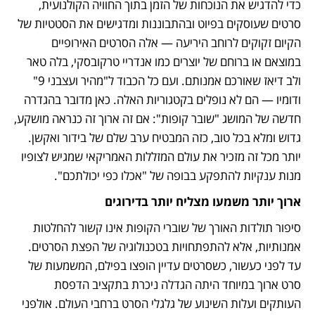
כדי להדגיש את הנוכחות של הזמן בתוך החוויה הקולנועית, 
סרטים שעוסקים בפיוט ובהתבוננות ומדגישים את הסטטיות של 
הקיום זקוקים לרוחב היריעה — אלה הסרטים האירופיים 
במוצאם או ברוחם של יוצרים כמו אנדריי טרקובסקי, בלה טאר 
ולב דיאז שאורכם אמנותם. ועם כל הכבוד ל"מהיר ועצבני 9" 
ודומיו — הם לא נופלים בקטגוריות האלה. כאן מדובר בהגדרה 
חדשה של המושג "שובר קופות": אם זה ארוך זה כנראה מושקע, 
גדוש ומלא בכל טוב, כזה המבטיח ערב שלם של בידור ואקשן. 
יותר מכל זה מזכיר את עולם המזללות האמריקאי שמגיש לצופיו 
מנות ענקיות להתפקע בבופה של "אכלו כפי יכולתכם".
ארוך יותר משמעו מצליח יותר בדירוגים
סיפור תולדות האורך של שוברי הקופות אינו קשור להחלטות 
אמנותיות, אלא להתפתחויות בטכנולוגיה של הפצת הסרטים. 
עד לפני כעשור, כשסרטים עדיין הופצו בפילם, המשמעות של 
סרט ארוך במיוחד היתה הגדלה ניכרת בתקציב הדפסת 
העותקים ועלות השינוע של גלגלי הסרט ברחבי העולם. אולפני 