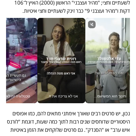
לשעתיים וחצי; "מהיר ועצבני" הראשון (2000) האיץ ל־106 
דקות ו"מהיר ועצבני 9" כבר זינק לשעתיים וחצי איטיות. 
חינוך הוא המשישמה של החיים שלי - V
אני לא צריכה את המשרד: רונית שרעבי-חדד מנהלת ארגון של 30000 עובדים מכל מקום_v
טכנולוגיה זה לא רק בהייטק: גם תעשיי
נכון, יש סרטים רבים שאורך אימתני מתאים להם, כמו אפוסים 
היסטוריים שדוחסים שנים רבות לתוך כמה שעות, דוגמת "לורנס 
איש ערב" או "הסנדק". גם סרטים שלוקחים את הזמן באיטיות 