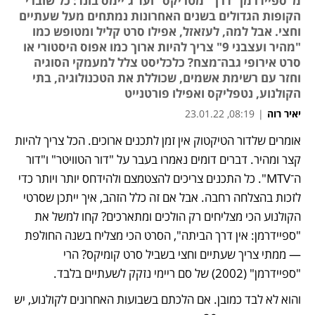
מ"ספיידרמן" דרך "מטריקס" ועד ג'יימס בונד: כל שוברי
הקופות הגדולים בשנים האחרונות נמתחים מעל שעתיים
וחצי. אבל למה, לעזאזל, אפילו סרט קליל ומטופש כמו
"מהיר ועצבני 9" צריך להיות ארוך כמו אפוס היסטורי או
סרט אירופי גבה־מצח? כלכליסט צלל למעמקי הסוגיה
וחזר עם רשימת אשמים, שכוללת את הטכנולוגיה, בתי
הקולנוע, נטפליקס ואפילו פורטנייט
יאיר רוה
|
08:19, 23.01.22
אומרים שלדור הטיקטוק אין זמן לתכנים ארוכים. הכל צריך להיות 
קצר ומהיר. דברים דומים נאמרו בעבר על "דור הטוויטר" ו"דור 
ה־MTV". כל התכנים צריכים להצטמצם ולהידחס יותר ויותר כדי 
לזכות בהצלחה רחבה. אבל אם זה כלל הזהב, איך ייתכן שסרטי 
הקולנוע הכי מצליחים רק הולכים ומתארכים? קחו למשל את 
"ספיידרמן: אין דרך הביתה", הסרט הכי מצליח בשנה החולפת 
— ממתי צריך שעתיים וחצי בשביל סרט קומיקס? הרי 
"ספיידרמן" (2002) של סם ריימי נזקק לשעתיים בלבד.
והוא לא לבד כמובן. אם הלכתם בשבועות האחרונים לקולנוע, יש 