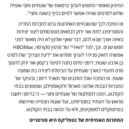
ההיגיון מאחורי החופש לערוך גרסאות של שעתיים וחצי ואפילו 
שלוש לסרטים שהיה אפשר לסיים בכיף בשעה וחצי".
וזו הסיבה לכך שהשנתיים האחרונות גרמו לחברות המדיה 
והסטרימינג לתת אור ירוק לבמאים מפורסמים ליצור יצירות 
באיזה אורך שבא להם, דבר שאף אולפן לא היה מאשר לפני 
חמש שנים. וכך, לצד "האירי" של מרטין סקורסזי, HBOMax 
אפשרה לזאק סניידר לערוך מחדש את "ליגת הצדק" שלו לסרט 
בן ארבע שעות; דיסני פלוס נתנה לפיטר ג'קסון אור ירוק להפוך 
סרט תיעודי באורך שעתיים על הביטלס ליצירה בת שמונה 
שעות. וזו הסיבה שכל התכנים של תאגיד דיסני, ובעיקר של 
החברות־הבנות אולפני מארוול ולוקאספילם, שמופצים בבתי 
הקולנוע, הפכו למפלצות של שעתיים וחצי — כי בדיסני חשבו 
מראש על העתיד בסטרימינג, ועל שעות הצפייה שיירשמו 
בפרוטוקלים למשקיעים, ולא על ההווה בבתי הקולנוע.
התחרות האמיתית של נטפליקס היא פורטנייט