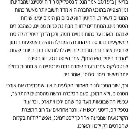
בריאיון ב־2019 אמר מנכ"ל נטפליקס ריד הייסטינג שמבחינתו 
זמן הצפייה בתוכני החברה הוא מדד חשוב יותר מאשר כמות 
המנויים לשירות. ההיגיון הוא שביום מן הימים יגיעו שירותי 
הסטרימינג המתחרים לרוויה מבחינת כמות מנויים, כשהבכירים 
שבהם יתאזנו על כמות מנויים דומה, ולכן הדרך היחידה להוכיח 
למשקיעים בבורסה מי החברה המובילה תהיה באמצעות הנתון 
שמוכיח איזו חברה גורמת למנוייה לבלות עם תכניה יותר שעות. 
"המדד היחיד הוא הזמן", אמר הייסטינגס. "וזו הסיבה 
שנטפליקס אמרו בעבר שמבחינתם פורטנייט הוא תחרות גדולה 
יותר מאשר דיסני פלוס", אומר ניר.
וכך, שוב הטכנולוגיה מאחורי הקלעים היא זו שמכתיבה את אורכי 
הסרטים, ולא התוכן. פעם הכלכלה דרשה מהסרטים להתקצר, 
עכשיו החשבונאות מעדיפה שהם ילכו ויתארכו. וכל עוד 
נטפליקס, דיסני ו־HBO / וורנר אחראים על רוב התוצרת 
הקולנועית שמגיעה אחר כך לסטרימינג, אפשר לחזות בקלות 
שהסרטים רק ילכו ויתארכו.