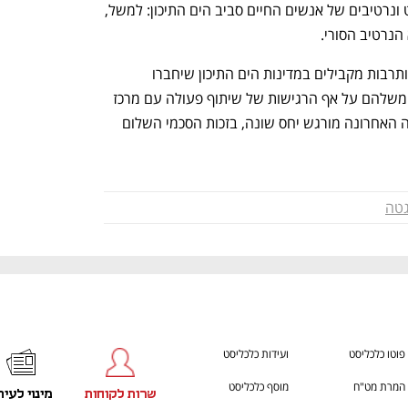
ענף במתח גבוה
מדברים כלכלה, עסקים ומה שב
הוא להציג כמה שיותר קולות, נקודות מבט ונרטיבים של אנשים החיים סביב הים התיכון: למשל, 
הנרטיב הסורי. 
עתה המכון פועל למציאת מוסדות אמנות ותרבות מקבילים במדינות הים התיכון שיחברו 
לפרויקט ויעלו מפות, אתרים וקבצי סאונד משלהם על אף הרגישות של שיתוף פעולה עם מרכז 
בישראל. במכון גתה אמרו לאדלמן שבשנה האחרונה מורגש יחס שונה, בזכות הסכמי השלום 
גטה
פוטו כלכליסט
ועידות כלכליסט
המרת מט"ח
מוסף כלכליסט
שרות לקוחות
מינוי לעית