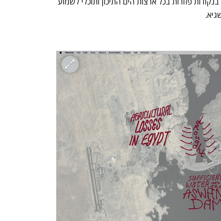
המים מעל ומתחת. ״בעתיד האתר יתמלא בנקודות פזורות בכל ארצות הים התיכון ותוכלי לשמוע 
יא. 