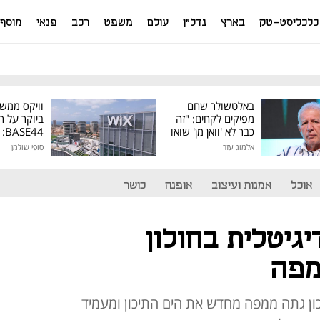
כלכליסט-טק
בארץ
נדל"ן
עולם
משפט
רכב
פנאי
מוסף
באלטשולר שחם
וויקס ממש
מפיקים לקחים: "זה
ביוקר על ר
כבר לא 'וואן מן' שואו
44
של גילעד"
אלמוג עזר
סופי שולמן
מיליון דולר
אוכל
אמנות ועיצוב
אופנה
כושר
גיטלית בחולון
מפה
ון גתה ממפה מחדש את הים התיכון ומעמיד