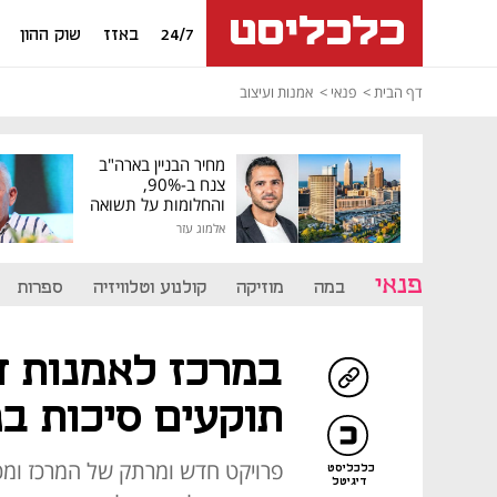
24/7
באזז
שוק ההון
דף הבית
פנאי
אמנות ועיצוב
מחיר הבניין בארה"ב
צנח ב-90%,
והחלומות על תשואה
גבוהה התנפצו
אלמוג עזר
פנאי
במה
מוזיקה
קולנוע וטלוויזיה
ספרות
במרכז לאמנות די
תוקעים סיכות ב
פרויקט חדש ומרתק של המרכז ומכ
כלכליסט
דיגיטל