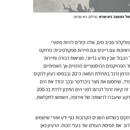
של המעצב גיא שגיא
(
צילום: גיא שגיא
)
קטגוריות נוספות באטלס יתמקדו בסיפורי פולקלור סביב מים, אלה יכולים להיות סיפורי 
מיתולוגיה, סיפורי ישו וההליכה על המים, ראיונות עם דייגים וגם תיירות ספקולטיבית: פרויקט 
שיזמו מושון זר־אביב ושלו מורן, הפועל על הגבול שבין מדע בדיוני, מציאות רבודה ותיירות 
עתידית והיסטורית. במסגרתו גם יעלה אחד הפרויקטים ההיסטוריים ההזויים אך האמיתיים: 
״אטלנטרופה״ שהגה מהנדס גרמני בשם הרמן זרגל בתחילת המאה ה־20 ובבסיסו רעיון להקים 
נפתח בכרטיסייה חדשה
נפתח בכרטיסייה חדשה
סכר ברוחב של 35 קילומטר בין מרוקו לספרד, שיחסום את מצר גיברלטר ובכך יבודד את הים 
התיכון מן האוקיינוס האטלנטי. על ידי סכר זה קיווה זרגל לגרום לפני הים התיכון לרדת בכ-200 
מטר ובכך לחשוף כ-600 אלף קמ"ר של קרקע שיעברו לרשותה של אירופה, וישמשו לחקלאות, 
המחשבה של מכון גתה ושל המרכז היא להקים בשלוש השנים הקרובות גוף ידע אזורי שישמש 
אלטרנטיבה למפות הקיימות שמשרתות לרוב  את תפיסת העולם של בעלי הכוח. הרעיון כאן 