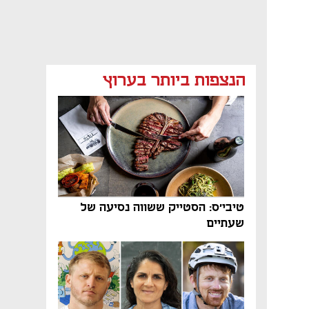
הנצפות ביותר בערוץ
טיבי'ס: הסטייק ששווה נסיעה של
שעתיים