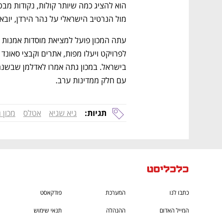
CTech – the
הבית של ההייטק הישראלי
מול הנרטיב הישראלי על נהר הירדן, יובא 
עם חלק ממדינות ערב.
תגיות:
גיא שגיא
אטלס
מכון 
כתבו לנו
המערכת
פודקאסט
המייל האדום
ההנהלה
תנאי שימוש