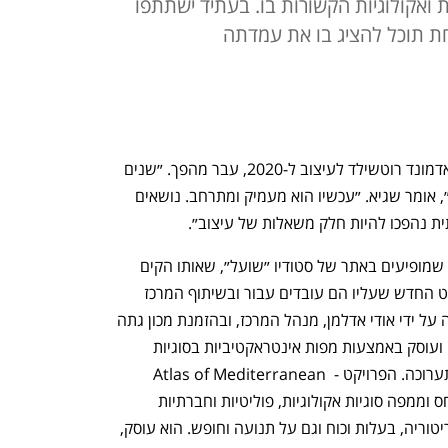
 ואקולוגיות הקשורות בו. בעתיד ישתתפו
חת תוכל להציג בו את עמדתה
תחום העיצוב, אומר גיא שגיא, זוכה פרס אדמונד רוטשילד לעיצוב ל-2020, עבר מהפך. ״שנים 
רבות הרגשתי שעיצוב עוסק בפני השטח״, אומר שגיא. ״עכשיו הוא מעמיק ומתרחב. נושאים 
ית נהפכו להיות חלק משאלות של עיצוב״.
את השילוב הזה אפשר לראות בפרויקטים שמופיעים באתר של סטודיו ״שועל״, שאותו הקים 
ב־2003 ביחד עם מושון זר־אביב  ובפרויקט החדש שעליו הם עובדים עבור ובשיתוף המרכז 
לאמנות דיגיטלית בחולון. הפרויקט שנהגה על ידי אודי אדלמן, מנהל המרכז, ובהזמנת מכון גתה 
מתייחס למשבר האקלים ולעליית פני הים ועוסק באמצעות מפות אינטראקטיביות בסוגיות 
הקשורות למים בים התיכון ויתממש גם כתערוכה. הפרויקט - Atlas of Mediterranean 
liquidity, הוא אתר שמציג אטלס המתייחס וממפה סוגיות אקולוגיות, פוליטיות וחברתיות 
הקשורות לים התיכון ומציג  שאלות על טריטוריה, בעלות וכוח וגם על תנועה וחופש. הוא עוסק, 