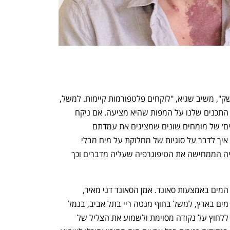
איך ממירים אטלס לאתר? "מבחינת הממשק", משיב שגיא, "לוקחים פלטפורמות קיימות. למשל, 
עובדים עם תוכנת Mapbox, ועורכים את התכנים שלנו על המפות שהיא מציעה. אם ניקח 
לדוגמה את הנילוס, היו לנו ׳ראשים מדברים׳ של מומחים שונים שמציגים את עמדתם 
ומתווכחים למי זה שייך. שאלנו את עצמנו איך לדבר על סוגיות של מחלוקת על מים מבלי 
לשעמם והבנו שאפשר ליצור מעין אנימציה הממחישה את הטיפוגרפיה שעליה מדברים וכך 
קטגוריה יפה באתר היא מיפוי של מקורות המים באמצעות סאונד. אמן הסאונד דני מאיר, 
בהזמנתו של אדלמן, הקליט כ־50 מקורות מים בארץ, למשל בחוף מנטה ריי בתל אביב, בנמל 
עכו ובעין בוקק. אפשר לשוטט על המפה, ללחוץ על נקודה מסוימת ולשמוע את הצליל של 