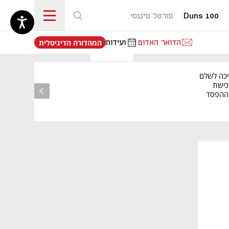
Duns 100
פורטל פיננסי
נפתח בכרטיסייה חדשה
הדואר האדום
ועידות
המהדורה הדיגיטלית
יכה לשלם
כישת
BASE: ההפסד
הרבעוני זינק ל-76