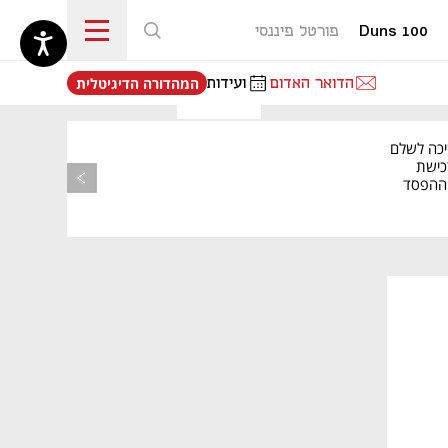
Duns 100
פורטל פיננסי
נפתח בכרטיסייה חדשה
הדואר האדום
ועידות
המהדורה הדיגיטלית
יכה לשלם
כישת
BASE: ההפסד
הרבעוני זינק ל-76