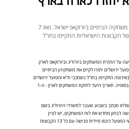
א יחזרו לארח בארץ
גם הפועל ירושלים תוכל לקיים את משחקיה הביתיים ביורוקאפ ישראל. מאז 7
ל הקבוצות הישראליות התקיימו בחו"ל
הנהלת היורוליג התכנסה בברצלונה והודיעה על החזרת המשחקים ביורוליג וביורוקאפ לארץ. 
המשמעות היא שמכבי והפועל ת"א וגם הפועל ירושלים יחזרו לקיים את משחקיהן הביתיים 
בישראל. מאז 7 באוקטובר כל המשחקים באירופה התקיימו בחו"ל כשמכבי ת"א והפועל ירושלים 
אירחו את משחקיהן בבלגרד והפועל ת"א בסופיה. תאריך היעד לחזקת המשחקים לארץ - ה-1 
במכבי ת"א, הפועל ת"א והפועל ירושלים שלחו מכתב בשבוע שעבר למשרדי היורוליג בשם 
"התקדמות בתהליך השלום" והועלתה בקשה לבחון מחדש את לוח המשחקים, יש לציין 
שהבקשה טופלה בתוך שבוע בלבד, וראשי המפעל כינסו מיידית פגישה עם כל 13 הקבוצות 