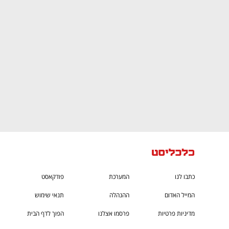
CTech – the
הבית של ההייטק הישראלי
כתבו לנו
המערכת
פודקאסט
המייל האדום
ההנהלה
תנאי שימוש
מדיניות פרטיות
פרסמו אצלנו
הפוך לדף הבית