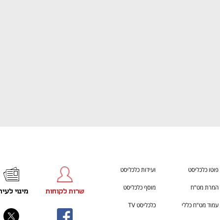
ענף במתח גבוה
מדברים כלכלה, עסקים ומה שב
פוטו כלכליסט
ועידות כלכליסט
המרת מט"ח
מוסף כלכליסט
שרות לקוחות
מינוי לעית
עמוד מט"ח כללי
כלכליסט TV