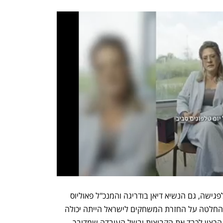
חוץ מראשי הקבוצות, שחלקם יעלו בזום לפגישה, גם הנשיא דיאן בודריגה והמנכ"ל פאוליוס 
מוטיונאס השתתפו בהחלטה. עקרונית, ההחלטה על החזרת המשחקים לישראל הייתה יכולה 
להתקבל בהחלטת מנכ"ל בלבד, אך בשל הרצון לכבד את הקבוצות ובשל העובדה שמדובר 