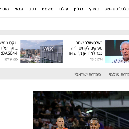
כלכליסט-טק
בארץ
נדל"ן
עולם
משפט
רכב
פנאי
מוסף
באלטשולר שחם
וויקס ממש
מפיקים לקחים: "זה
ביוקר על ר
כבר לא 'וואן מן' שואו
44
של גילעד"
אלמוג עזר
סופי שולמן
מיליון דולר
ורט עולמי
ספורט ישראלי