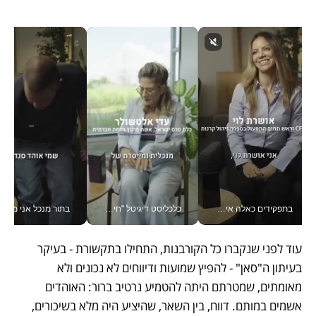
בתפקידים כאלה אי אפשר לחכות: אושרת לוי מניעה השקעות ענק מהטלפון_v
כלכליסט דיגיטל "חינוך הוא המשימה של החיים שלי"_v
בתור מנכל אני מקבל מאות הח
עוד לפני שנקברו כל הקורבנות, התחילו בתקשורת - בעיקר 
בעיתון ה"סאן" - להפיץ שמועות ודיווחים לא נכונים ולא 
מאומתים, שמטרתם היתה להטמיע נרטיב ברור: האוהדים 
אשמים במותם. דווח, בין השאר, שהיציע היה מלא בשיכורים, 