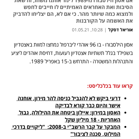
אם אסון הילסבורו מ-1989 לימד אותנו משהו, זה שאת
הסיבות ואת האחראים האמיתיים לו חייבים לחפש
ולמצוא כמה שיותר מהר. כי אם לא, הם יצליחו להדביק
את האשמה על הקורבנות
אוריאל דסקל
|
10:28, 01.05.21
נפתח בכרטיסייה חדשה
נפתח בכרטיסייה חדשה
נפתח בכרטיסייה חדשה
נפתח בכרטיסייה חדשה
אסון הילסבורו - בו 96 אוהדי ליברפול נמחצו למוות באצטדיון 
בשפילד בגלל תשתיות אצטדיון רעועות, דחיסת אוהדים ליציע 
והתנהלות המשטרה - התרחש ב-15 באפריל 1989.
קראו עוד בכלכליסט:
דרעי ביקש לא להגביל כניסה להר מירון, אוחנה 
אישר והיום כבר קורא לבדיקה
האסון במירון: איילון ביטחה את ההילולה, גבול 
האחריות - 18 מיליון שקל
המבקר על קבר הרשב"י ב-2008:  "ליקויים בדרכי 
המילוט, סכנה לציבור"