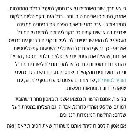
כיוצא מכך, שוב האוהדים נשארו מחוץ למעגל קבלת ההחלטות. 
אמנם, התייחסו אליהם טוב יותר - בכל זאת, בקפיטליזם הלקוח 
תמיד צודק - אבל כמו שתאצ'ר הפכה את בריטניה ממדינה 
יצרנית בה אנשים קמים כל בוקר לעבודה למדינה שהמודל 
העסקי שלה הוא שבריטים יילכו לעשות קניות בקניון עם כרטיס 
אשראי - כך נחשף הכדורגל האנגלי להשפעות קפיטליסטיות 
אדירות, שהעלו את המחירים לאינפלציה בלתי נתפסת, הובילו 
להתפוררות מוסדות כדורגל או למכירתם למיליארדים מחו"ל 
וניתקו מועדונים מהקהילות שמסביבם. החודש זה גם כמעט 
הוביל לסופרליג
, שהאוהדים עצמם סייעו לבסוף למנוע, עם 
יציאה לרחובות ומחאות רועשות. 
בקיצור, אמנם הרשויות נמצאו אשמות באסון מחריד שהוביל 
למותם של 96 אוהדי כדורגל, אבל הן גם הצליחו במטרת העל 
שלהם: החלשת המעמדות הנמוכים.
אם אסון הילסבורו לימד אותנו משהו זה שאת הסיבות לאסון ואת 