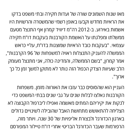
מאז שנות השמונים שורה של ועדות חקירה ובתי משפט בדקו 
את הראיות מחדש וקבעו באופן רשמי שהמשטרה והרשויות היו 
אשמות באירוע. ב-2012 רה"מ דיוויד קמרון אף התנצל מטעם 
ממשלתו ומפלגתו על האשמת הקורבנות בעקבות דו"ח חקירה 
עצמאי. "בעקבות כובד הראיות שמוצגות בדו"ח, עליי כראש 
הממשלה להעניק התנצלות ראויה למשפחות של 96 הקרבנות", 
אמר קמרון, "בשם הממשלה, והמדינה כולה, אני מתנצל מעומק 
הלב שעיוות הצדק הכפול הזה נותר לא מתוקן למשך זמן כל כך 
ארוך".
העניין הוא שהסוסים כבר עזבו את האורווה מזמן. משפחות 
הקורבנות נאלצו לבלות שנים על גבי שנים בבתי המשפט כדי 
לנקות את יקיריהם המתים מאשמה ואפילו ליברפול הקבוצה לא 
הצליחה להתאושש מתחושת האבל שהובילה לשינויים גדולים 
בארגון הכדורגל ולבצורת אליפויות של 30 שנה. ויותר מזה,  
הרפורמות שעבר הכדורגל הבריטי אחרי דו"ח טיילור המפורסם 