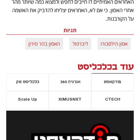
האחראים האמיתיים לו חייבים לחפש ולמצוא כמה שיותר מהר 
אחרי האסון. כי אם לא, האחראים יצליחו להדביק את האשמה 
על הקורבנות.
תגיות
אסון הילסבורו
ליברפול
האסון בהר מירון
עוד בכלכליסט
פודקאסט
אנרגיה 360
כלכליסט טק
Scale Up
XIMUSNXT
CTECH
יסייה חדשה
נפתח בכרטיסייה חדשה