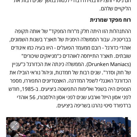
הם ניסו - והצליחו במידה רבה - לכסות במשך שנים רבות את 
הליקויים שלהם. 
רוח מפקד שמרנית
ההתנהלות הזו היתה חלק מ"רוח המפקד" של אותה תקופה 
בבריטניה. עבור הממשלה הימנית של תאצ'ר בשנות השמונים, 
אוהדי כדורגל - רובם ממעמד הפועלים - היוו בעיה כמו איגודים 
שובתים. תאצ'ר התייחסה לאוהדים כ"מניאקים שיכורים" 
(Drunken Maniacs). הממשלה כינתה את הכדורגל כ"עניין 
של חוק וסדר". שנים רבות של חמדנות, וניהול נוראי הובילו את 
הכדורגל האנגלי לשפל המדרגה. האצטדיונים התפוררו, מספר 
הצופים היה בשפל ואלימות התפשטה ביציעים. ב-1985, חודש 
לפני אסון הייזל וארבע שנים לפני אסון הילסבורו, 56 אוהדי 
ברדפורד סיטי נהרגו בשריפה ביציעים. 