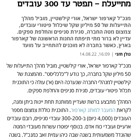
מתייעלת - תפטר עד 300 עובדים
מנכ"ל קארפור ישראל, אורי קילשטיין, מוביל מהלך
התייעלות של 50 מיליון שקל שיכלול פיטורי עובדים,
צמצום מטה החברה, סגירת סניפים והחלפת ספקים.
עדיין לא ברור מתי תיפתח החנות הראשונה של קארפור
בארץ, כאשר בחברה לא מוכנים להתחייב על מועד
גולן חזני
|
16:09, 14.08.22
מאמר קניות
מאמר קניות
מנכ"ל קארפור ישראל, אורי קילשטיין, מוביל מהלך התייעלות של 
נפתח בכרטיסייה חדשה
50 מיליון שקל בחברה, כך נודע ל"כלכליסט". מהמצגת של 
קילשטיין למנהלי החברה שנערכה היום (א') עולה כי התוכנית 
תכלול פיטורי עובדים, סגירת סניפים והחלפת ספקים. 
המהלך מתבצע ברשת שעדיין ממותגת תחת יינות ביתן ומגה, 
לקראת 
המעבר למותג קארפור
. התוכנית כוללת צמצום מספר 
העובדים (4,000 כיום) ב-300-200 עובדי סניפים, רובם עובדים 
ארעיים ועובדי כוח אדם. בנוסף יפוטרו עשרות מעובדי המטה 
שהוגדל משמעותית בשנה שבה כיהן עמית זאב כמנכ"ל. בשנה 