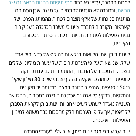
למרות המהלך, עדיין לא ברור 
מתי תיפתח החנות הראשונה של 
הרשת
, ובחברה לא מוכנים להתחייב על מועד, שכן הפתיחה 
מותנית בנוכחות של אלף מוצרים לפחות מהמותג הפרטי של 
קארפור. מקורבים לחברה ציינו כי משרד הכלכלה מעניק רוח 
גבית לפעילות לפתיחת חנויות הרשת והסרת המכשולים 
הקיימים. 
ליינות ביתן שתי הלוואות בנקאיות בהיקף של כחצי מיליארד 
שקל, שנושאות על פי הערכות ריבית של עשרות מיליוני שקלים 
בשנה. זה מכביד על החברה, המתמודדת גם עם תחזוקה 
שוטפת הרשומה כהשקעה בהיקף שנתי של כ־30 מיליון שקל 
ב־150 סניפים, שהציוד ברובם במצב ירוד ומחייב תיקונים 
והחלפות. ברקע כל אלה נמשכת גם הירידה במכירות. ההלוואה 
השנייה נועדה לשמש לשיפוץ חנויות יינות ביתן לקראת הסבתן 
לקראפור, אך על פי הערכות חלק מהסכום כבר משמש למימון 
הפעילות השוטפת.  
יו"ר ועד עובדי מגה יינות ביתן, אייל אלי: "עובדי החברה 