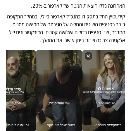
האחרונה גדלו הוצאות המטה של קארפור ב-20%. 
קילשטיין החל בתפקידו כמנכ"ל קארפור ביולי, ובמהלך התקופה 
ביקר בסניפים השונים והחליט על סגירתם של חמישה מסניפי 
החברה, שני סניפים גדולים ושלושה קטנים. הדירקטוריונים של 
אלקטרה צריכה ויינות ביתן אישרו את המהלך.
בתפקידים כאלה אי אפשר לחכות: אושרת לוי מניעה השקעות ענק מהטלפון_v
בתור מנכל אני מקבל מאות החלטות ביום, וה- Galaxy Z Fold8 Ultra עוזר לי לחתוך אותן מהר יותר_v
זה שינה לי את החיים: 