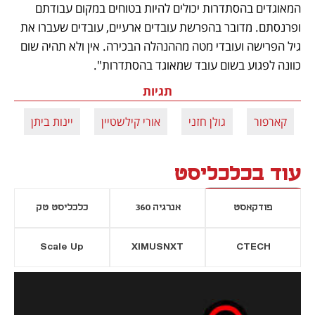
המאוגדים בהסתדרות יכולים להיות בטוחים במקום עבודתם 
ופרנסתם. מדובר בהפרשת עובדים ארעיים, עובדים שעברו את 
גיל הפרישה ועובדי מטה מההנהלה הבכירה. אין ולא תהיה שום 
כוונה לפגוע בשום עובד שמאוגד בהסתדרות".
תגיות
קארפור
גולן חזני
אורי קילשטיין
יינות ביתן
עוד בכלכליסט
פודקאסט
אנרגיה 360
כלכליסט טק
Scale Up
XIMUSNXT
CTECH
יסייה חדשה
נפתח בכרטיסייה חדשה