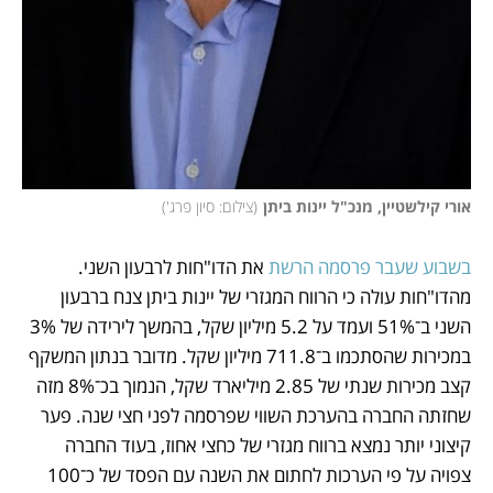
אורי קילשטיין, מנכ"ל יינות ביתן
(
צילום: סיון פרג'
)
בשבוע שעבר פרסמה הרשת
 את הדו"חות לרבעון השני. 
מהדו"חות עולה כי הרווח המגזרי של יינות ביתן צנח ברבעון 
השני ב־51% ועמד על 5.2 מיליון שקל, בהמשך לירידה של 3% 
במכירות שהסתכמו ב־711.8 מיליון שקל. מדובר בנתון המשקף 
קצב מכירות שנתי של 2.85 מיליארד שקל, הנמוך בכ־8% מזה 
שחזתה החברה בהערכת השווי שפרסמה לפני חצי שנה. פער 
קיצוני יותר נמצא ברווח מגזרי של כחצי אחוז, בעוד החברה 
צפויה על פי הערכות לחתום את השנה עם הפסד של כ־100 