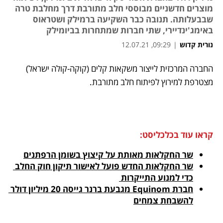
מוצרים חדשניים מבוססי חלב מתורבת דרך מחלבת טרה
שבבעלותה. תנובה כבר השקיעה ברמילק ושטראוס
באימג'ינדיירי, שתי חברות שמתחרות בביומילק
נורית קדוש
|
09:29, 12.07.21
מאמר קניות
מאמר קניות
מאמר קניות
נפתח בכרטיסייה חדשה
החברה המרכזית לייצור משקאות קלים (קוקה-קולה ישראל) 
מצטרפת למירוץ לפיתוח חלב מתורבת.
קראו עוד בכלכליסט:
שר החקלאות מאותת על קיצוץ בשומן הרפתנים
שר החקלאות החדש פועל לאישור תיקון חוק החלב 
כדי למנוע התייקרות 
חברת Equinom מגבעת ברנר גייסה 20 מיליון דולר 
להשבחת צמחים