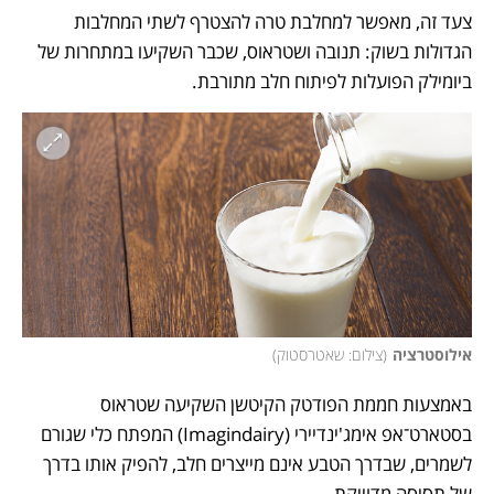
צעד זה, מאפשר למחלבת טרה להצטרף לשתי המחלבות 
הגדולות בשוק: תנובה ושטראוס, שכבר השקיעו במתחרות של 
ביומילק הפועלות לפיתוח חלב מתורבת. 
אילוסטרציה
(
צילום: שאטרסטוק
)
באמצעות חממת הפודטק הקיטשן השקיעה שטראוס 
בסטארט־אפ אימג'ינדיירי (Imagindairy) המפתח כלי שגורם 
לשמרים, שבדרך הטבע אינם מייצרים חלב, להפיק אותו בדרך 
של תסיסה מדוייקת. 