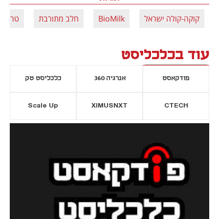
קוקה-קולה ישראל
BioMilk
חלב מתורבת
טרה
עוד בכלכליסט
פודקאסט
אנרגיה 360
כלכליסט טק
Scale Up
XIMUSNXT
CTECH
יסייה חדשה
נפתח בכרטיסייה חדשה