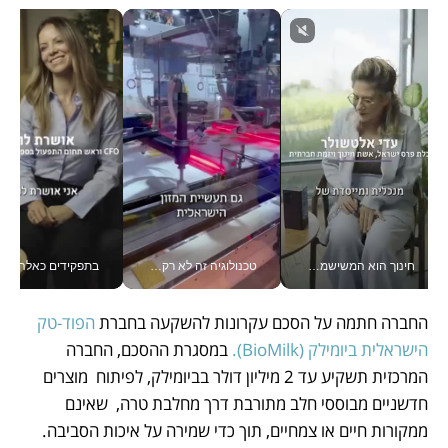
חינוך הוא המשישמה של החיים שלי - V
טכנולוגיה זה לא רק בהייטק: גם תעשיית המזון הישראלית מאמצת כלי AI, אוטומציה וניתוח דאטה בזמן אמת
בתפקידים כאלה אי אפשר לח
החברה חתמה על הסכם עקרונות להשקעה בחברת 
הפוד-טק 
הישראלית ביומילק (BioMilk). 
במסגרת ההסכם, החברה 
המרכזית תשקיע עד 2 מיליון דולר בביומילק, לפיתוח  מוצרים 
חדשניים מבוססי חלב מתורבת דרך מחלבת טרה,  שאינם 
ממקורות חיים או צמחיים, תוך כדי שמירה על איכות הסביבה. 