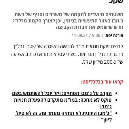
שקל
השטחים מיועדים להקמה של משרדים וסניף של רשת
ג'מבו באזור התעשייה בנימין, וכן לצורך הקמת מרלו"ג
חדש שישמש את חברות הקבוצה
אורנה יפת
|
19:36, 11.08.21
מאמר קניות
מאמר קניות
קבוצת פוקס מנהלת מו"מ לרכישה והשכרה של שטחי נדל"ן 
נפתח בכרטיסייה חדשה
מחברת הנדל"ן מגה אור, בשתי עסקאות המוערכות בהשקעה 
של כ-200 מיליון שקל. 
קראו עוד בכלכליסט:
הקרב על ג'מבו הסתיים: ויזל יוכל להשתמש בשם
פוקס לא מחכה: במו"מ מתקדם להפעלת חנויות 
ג'מבו
"ג'מבו היוונית לא תחזיק מעמד פה. זה לא טיול 
ליוון" 