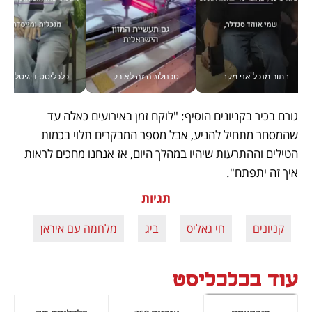
בתור מנכל אני מקבל מאות החלטות ביום, וה- Galaxy Z Fold8 Ultra עוזר לי לחתוך אותן מהר יותר_v
טכנולוגיה זה לא רק בהייטק: גם תעשיית המזון הישראלית מאמצת כלי AI, אוטומציה וניתוח דאטה בזמן אמת
כלכליסט דיגיטל
גורם בכיר בקניונים הוסיף: "לוקח זמן באירועים כאלה עד 
שהמסחר מתחיל להניע, אבל מספר המבקרים תלוי בכמות 
הטילים וההתרעות שיהיו במהלך היום, אז אנחנו מחכים לראות 
איך זה יתפתח".
תגיות
קניונים
חי גאליס
ביג
מלחמה עם איראן
עוד בכלכליסט