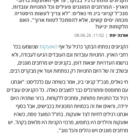
הקניונים פתחו כרגיל בבוקר, על אף האזעקות ברחבי
הארץ - המרחבים המוגנים פעילים וכל החנויות עובדות.
מנכ"ל קניוני ביג חי גאליס: "לא צריך לעשות היסטריה
מכמה ימים קשים, אלא להסתכל לטווח ארוך". האם
הלקוחות יגיעו?
אורנה יפת
|
11:02, 08.06.26
הקניונים נפתחו הבוקר כרגיל על אף 
האזעקות
 שנשמעו בכל 
נפתח בכרטיסייה חדשה
רחבי הארץ. החנויות עובדות וגם העובדים הגיעו לעבודה, ולא 
נרשמו העדרויות יוצאות דופן. בקניונים יש מרחבים מוגנים, 
ובשלב זה של היום החנויות רק נפתחות ועוד אין מבקרים רבים.
חי גאליס, מנכ"ל קניוני ביג, אמר בשיחה עם כלכליסט: "אנחנו 
עם מחוספס ומתורגלים כבר למצבים כאלה. כל הקניונים עובדים 
רגיל וכל החנויות פתוחות, ומחכים ללקוחות. ברור שתהיה היום 
ירידה, ורואים את זה בכמויות המכוניות בכבישים, אבל בסוף 
אנחנו רגילים לחיות לצד אזעקות. בחו"ל המועד פסח, כשהיו 
אזעקות והילדים היו בחופש, מרכזי הקניות היו מלאים בקהל. יש 
מרחבים מוגנים ויש נהלים והכל טוב". 