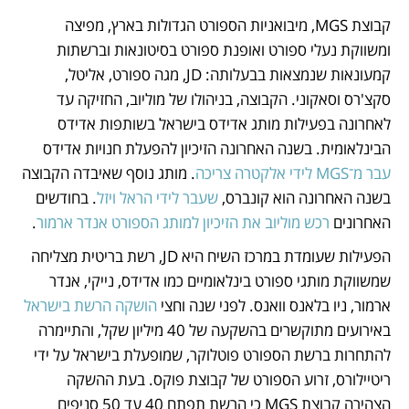
קבוצת MGS, מיבואניות הספורט הגדולות בארץ, מפיצה 
ומשווקת נעלי ספורט ואופנת ספורט בסיטונאות וברשתות 
קמעונאות שנמצאות בבעלותה: JD, מגה ספורט, אליטל, 
סקצ'רס וסאקוני. הקבוצה, בניהולו של מוליוב, החזיקה עד 
לאחרונה בפעילות מותג אדידס בישראל בשותפות אדידס 
הבינלאומית. בשנה האחרונה הזיכיון להפעלת חנויות אדידס 
עבר מ־MGS לידי אלקטרה צריכה
. מותג נוסף שאיבדה הקבוצה 
בשנה האחרונה הוא קונברס, 
שעבר לידי הראל ויזל
. בחודשים 
האחרונים 
רכש מוליוב את הזיכיון למותג הספורט אנדר ארמור
. 
הפעילות שעומדת במרכז השיח היא JD, רשת בריטית מצליחה 
שמשווקת מותגי ספורט בינלאומיים כמו אדידס, נייקי, אנדר 
ארמור, ניו בלאנס וואנס. לפני שנה וחצי 
הושקה הרשת בישראל
באירועים מתוקשרים בהשקעה של 40 מיליון שקל, והתיימרה 
להתחרות ברשת הספורט פוטלוקר, שמופעלת בישראל על ידי 
ריטיילורס, זרוע הספורט של קבוצת פוקס. בעת ההשקה 
הצהירה קבוצת MGS כי הרשת תפתח 40 עד 50 סניפים 