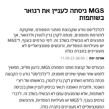
MGS ניסתה לעניין את רנואר
בשותפות
לכלכליסט נודע שקבוצת מותגי הספורט, שזקוקה
להזרמת מזומנים, פנתה לקרן גרין לנטרן ולרנואר, אך
המגעים לא הבשילו בשלב זה. לפי גורמים בענף, ל־MGS
יש פעילויות הפסדיות, ורוכשים פוטנציאליים לא
מעוניינים בחברה כולה
אורנה יפת
|
06:00, 11.09.23
מאמר קניות
מאמר קניות
מאמר קניות
הבעלים של קבוצת מותגי הספורט MGS, גדעון מוליוב, ממשיך 
נפתח בכרטיסייה חדשה
לחפש אחר שותף שיזרים מזומנים. ל"כלכליסט" נודע כי הקבוצה 
פנתה בחודש האחרון לקרן גרין לנטרן, בראשותו של ריצ'י 
האנטר, ולחברת האופנה רנואר בניסיון לעניין אותן בכניסה 
לשותפות, אלא שהמגעים עמם לא הבשילו בשלב זה. לדברי 
גורמים בענף, ל־MGS יש פעילויות הפסדיות, והרוכשים 
הפוטנציאליים לא מעוניינים בחברה כולה.   