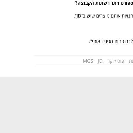
פורט ויתר רשתות הקבוצה?  
יות אותם מוצרים שיש ב־JD".  
? זה פחות מטריד אותי". 
ת
פוט לוקר
JD
MGS