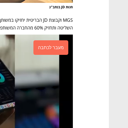
חנות JD בנתב"ג
השליטה ותחזיק 60% מהחברה המשותפת ו־MGS ב־40%.  
מעבר לכתבה