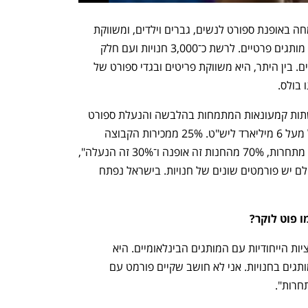
JD Sports היא קמעונאית בריטית המתמחה באופנת ספורט לנשים, גברים וילדים, ומשווקת 
מותגים בינלאומיים כגון נייקי ואדידס, לצד מותגים פרטיים. לרשת כ־3,000 חנויות ועם חלק 
מהמותגים יש לה הסכמים לדגמים בלעדיים. בין היתר, היא משווקת פריטים ובגדי ספורט של 
בולס.  
הרשת שייכת לקונצרן JD שמפעיל 16 רשתות קמעונאות המתמחות בהלבשה והנעלת ספורט 
ומוצרי אאוטדור, וגלגל ב־2021 מחזור של מעל 6 מיליארד ליש"ט. 25% ממכירות הקבוצה 
נובעות מהאונליין. "ב־JD, בניגוד לרשתות מתחרות, 70% מהחנות זה אופנה ו־30% זה הנעלה", 
אמר מנור ששון, מנכ"ל הרשת. "ל־JD בעולם יש פורמטים שונים של חנויות. בישראל נפתח 
 פוט לוקר?  
"אחד הדברים שמייחדים אותנו זה הקולקציות הייחודיות עם המותגים הבינלאומיים. היא 
מתבטאת בפורמטים של שופ־שופ של המותגים בחנויות. אני לא חושב שקיים פורמט עם 
רות".  