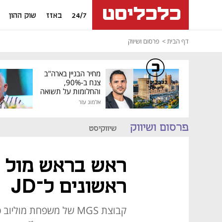
24/7
באזז
שוק ההון
דף הבית
פרסום ושיווק
מחיר הבניין בארה"ב
צנח ב-90%,
כלכליסט
דיגיטל
והחלומות על תשואה
גבוהה התנפצו
אלמוג עזר
פרסום ושיווק
שיווקיסט
ראש בראש מול פ
ראשונים ל־JD
קבוצת MGS של משפחת מו