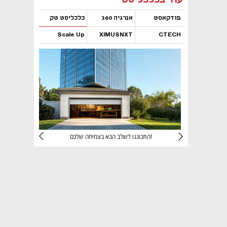
פודקאסט
אנרגיה 360
כלכליסט טק
Scale Up
XIMUSNXT
CTECH
נפתח בכרטיסייה חדשה
נפתח בכרטיסייה חדשה
נפתח בכרטיסייה חדשה
נפתח בכרטיסייה חדשה
יניהם
התכוננו לשלב הבא בצמיחה שלכם!