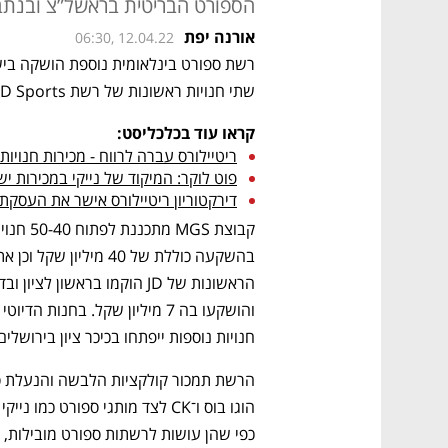
הספורט הבריטית בראשל”צ ובנתב”ג. עד סוף 2022 
אורנה יפת
06:30, 12.04.22
שתי חנויות ראשונות של רשת JD Sports הבריטית בישראל. 
קראו עוד בכלכליסט:
ריטיילורס עברה לרווח - מכירות חנויות נייקי זינקו ב-1%
פוט לוקר: המיקוד של נייקי במכירות י
דירקטוריון ריטיילורס אישר את העסקת
חנויות נוספות ייפתחו בכיכר ציון בירושלים
כפי שהן עושות לרשתות ספורט מובילות, כמ