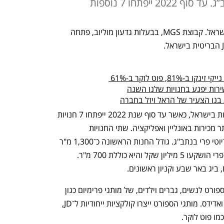
ייפתחו 7 נוספות
רשת ספורט בינלאומית נוספת הושקה בישראל. קבוצת MGS, בבעלות גדעון מוליוב, פתחה 
8, פוט לוקר ב-61% 
שירות יפגע בחנויות שלנו השנה
 בנו הצעיר של הראל ויזל בחברה
קבוצת MGS מתכננת לפתוח 50-40 חנויות בישראל, כאשר עד סוף שנת 2022 ייפתחו 7 חנויות 
בהשקעה כוללת של 40 מיליון שקל וכן אתר מכירות באונליין ואפליקציה. שתי החנויות 
הראשונות של JD הוקמו בראשון לציון ובדיוטי פרי בנתב"ג. גודל החנות הראשונה כ־1,300 מ"ר 
והושקעו בה 7 מיליון שקל. בחנות הדיוטי פרי הושקעו 5 מיליון שקל והיא כוללת 700 מ"ר. 
, ביג באר שבע וקניון ראשונים.  
הרשת תמכור קולקציות הלבשה והנעלת ספורט לנשים, גברים וילדים, של מותגי פרימיום כגון 
הוגו בוס ו־CK לצד מותגי ספורט כמו נייקי ואדידס. מותגי הספורט ייצרו קולקציות ייחודיות ל־JD, 
ו פוט לוקר.  