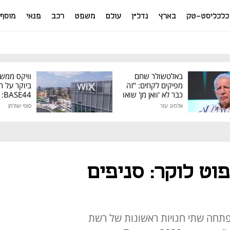
כלכליסט-טק
בארץ
נדל"ן
עולם
משפט
רכב
פנאי
מוסף
באלטשולר שחם
וויקס ממש
מפיקים לקחים: "זה
ביוקר על ר
כבר לא 'וואן מן' שואו
44
של גילעד"
אלמוג עזר
סופי שולמן
מיליון דולר
וט לוקר: סניפים
ליוב פתחה שתי חנויות ראשונות של רשת