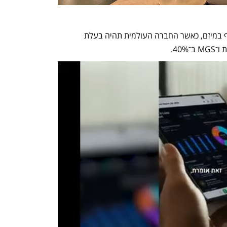
MGS וקבוצת JD הבריטית יחזיקו במשותף במיזם, כאשר החברה העולמית תהיה בעלת 