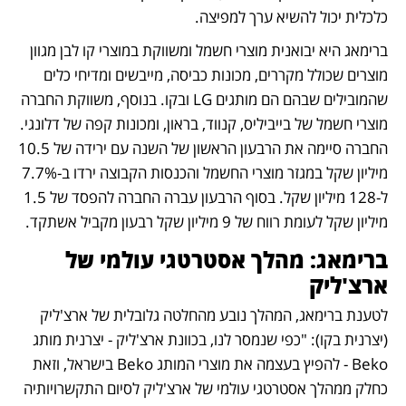
כלכלית יכול להשיא ערך למפיצה.  
ברימאג היא יבואנית מוצרי חשמל ומשווקת במוצרי קו לבן מגוון 
מוצרים שכולל מקררים, מכונות כביסה, מייבשים ומדיחי כלים 
שהמובילים שבהם הם מותגים LG ובקו. בנוסף, משווקת החברה 
מוצרי חשמל של בייביליס, קנווד, בראון, ומכונות קפה של דלונגי. 
החברה סיימה את הרבעון הראשון של השנה עם ירידה של 10.5 
מיליון שקל במגזר מוצרי החשמל והכנסות הקבוצה ירדו ב-7.7% 
ל-128 מיליון שקל. בסוף הרבעון עברה החברה להפסד של 1.5 
מיליון שקל לעומת רווח של 9 מיליון שקל רבעון מקביל אשתקד.  
ברימאג: מהלך אסטרטגי עולמי של 
ארצ'ליק
לטענת ברימאג, המהלך נובע מהחלטה גלובלית של ארצ'ליק 
(יצרנית בקו): "כפי שנמסר לנו, בכוונת ארצ'ליק - יצרנית מותג 
Beko - להפיץ בעצמה את מוצרי המותג Beko בישראל, וזאת 
כחלק ממהלך אסטרטגי עולמי של ארצ'ליק לסיום התקשרויותיה 