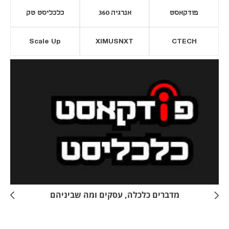
פודקאסט
אנרגיה 360
כלכליסט טק
Scale Up
XIMUSNXT
CTECH
יסייה חדשה
נפתח בכרטיסייה חדשה
מדברים כלכלה, עסקים ומה שביניהם