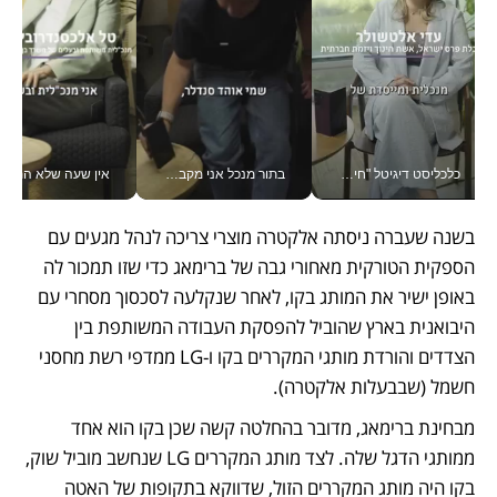
כלכליסט דיגיטל "חינוך הוא המשימה של החיים שלי"_v
בתור מנכל אני מקבל מאות החלטות ביום, וה- Galaxy Z Fold8 Ultra עוזר לי לחתוך אותן מהר יותר_v
אין שעה שלא התעסקתי במשבר - טל אלכסנדרוביץ’ שגב מנהלת משברים
בשנה שעברה ניסתה אלקטרה מוצרי צריכה לנהל מגעים עם 
הספקית הטורקית מאחורי גבה של ברימאג כדי שזו תמכור לה 
באופן ישיר את המותג בקו, לאחר שנקלעה לסכסוך מסחרי עם 
היבואנית בארץ שהוביל להפסקת העבודה המשותפת בין 
הצדדים והורדת מותגי המקררים בקו ו-LG ממדפי רשת מחסני 
חשמל (שבבעלות אלקטרה).  
מבחינת ברימאג, מדובר בהחלטה קשה שכן בקו הוא אחד 
ממותגי הדגל שלה. לצד מותג המקררים LG שנחשב מוביל שוק, 
בקו היה מותג המקררים הזול, שדווקא בתקופות של האטה 