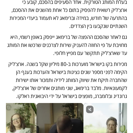
בעלת המותג הטורקית. אחד הסעיפים בהסכם, קובע כי 
ארצ'ליק רשאית להפסיק בתום כל אחת מהשנים את ההסכם, 
בהתרעה של חודש, במידה וברימאג לא תעמוד ביעדי המכירות 
השנתיים שנקבעו בין הצדדים.  
גם לאחר שהסכם ההפצה של ברימאג ייפסק באופן רשמי, היא 
מחויבת על פי החוזה להעניק שירות לצרכנים שרכשו את המותג 
עד שארצ'ליק תתקשר עם מפיץ חלופי.  
מכירות בקו בישראל מוערכות ב-80 מיליון שקל בשנה. ארצ'ליק 
הקימה לפני מספר שנים נציגות בישראל והערכות בענף הן 
שהחברה תיקח את שיווק המותג לידיה ותמכור אותו ישירות 
לקמעונאיות. מלבד ברימאג, שני מותגים אחרים של ארצ'ליק, 
גרונדיג ובלומברג, מופצים בישראל על ידי היבואנית ראלקו.  