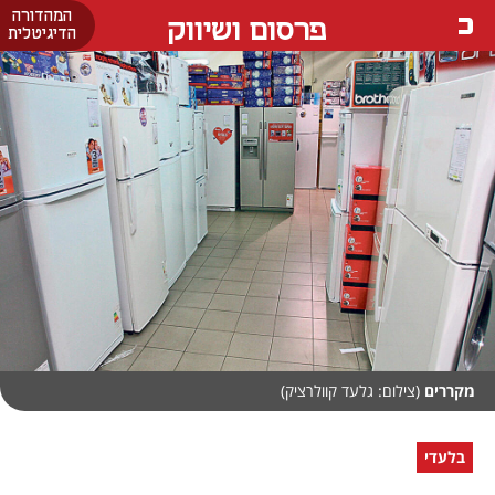
המהדורה
פרסום ושיווק
הדיגיטלית
מקררים
(צילום: גלעד קוולרציק)
בלעדי