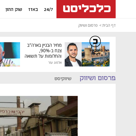
24/7
באזז
שוק ההון
דף הבית
פרסום ושיווק
מחיר הבניין בארה"ב
צנח ב-90%,
כלכליסט
דיגיטל
והחלומות על תשואה
גבוהה התנפצו
אלמוג עזר
פרסום ושיווק
שיווקיסט