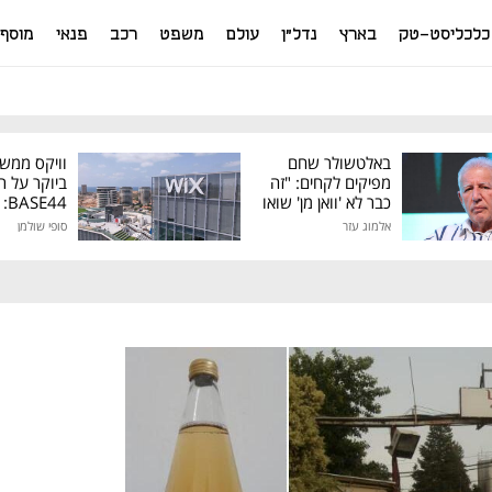
כלכליסט-טק
בארץ
נדל"ן
עולם
משפט
רכב
פנאי
מוסף
באלטשולר שחם
וויקס ממש
מפיקים לקחים: "זה
ביוקר על ר
כבר לא 'וואן מן' שואו
44
של גילעד"
אלמוג עזר
סופי שולמן
מיליון דולר