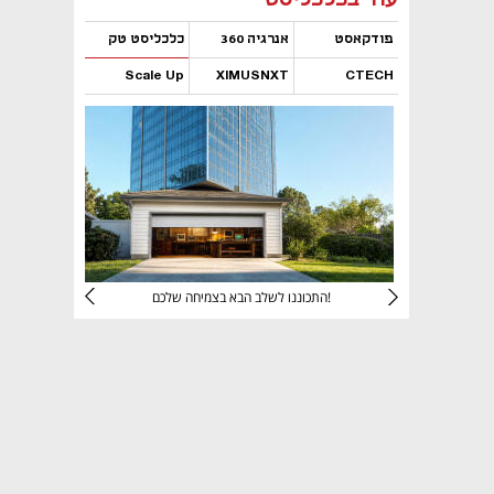
פודקאסט
אנרגיה 360
כלכליסט טק
Scale Up
XIMUSNXT
CTECH
נפתח בכרטיסייה חדשה
נפתח בכרטיסייה חדשה
נפתח בכרטיסייה חדשה
נפתח בכרטיסייה חדשה
יניהם
התכוננו לשלב הבא בצמיחה שלכם!