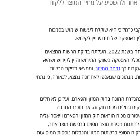
 אחר ולהשפיע על מחיר המוצר ללקוח
הממונה על התחרות הודיעה היום (ג') ליקבי כרמל כי היא שוקלת לעשות שימוש בסמכות 
ן באספקה של תירוש ויין לקידוש.
כבר בעת בדיקת המיזוג בין כרמל ליקב ארזה בשנת 2022, העלתה בדיקת הרשות ממצאים 
לפיהם חלקה של כרמל עולה על מחצית מכלל האספקה בשווקי התירוש והיין לקידוש ושהיא 
קבות כך 
נדחה המיזוג
, וממצאי בדיקת הרשות 
האמורים קיבלו את אישור בית הדין לתחרות. מנתונים שנאספו לאחרונה נמצא, לכאורה, כי נתחי 
נכון להיום, כרמל אינה בגדר "ספק גדול" כהגדרת המונח בחוק המזון והפארם, ועל כן לא חלים 
עליה החובות והאיסורים המושתים על ספקים גדולים מכוח חוק זה. אם תוכרז החברה 
כמונופולין, יחולו עליה מעתה החובות והאיסורים מכוח הוראות חוק המזון והפארם וייאסר עליה 
להתערב בסידור המדפים ברשתות המזון, להתנות מכירת מוצר מסוים ברכישת מוצר אחר, 
להתערב בכל דרך שהיא במחיר המוצר ללקוח הסופי ברשתות המזון והגבלות נוספות המופיעות 