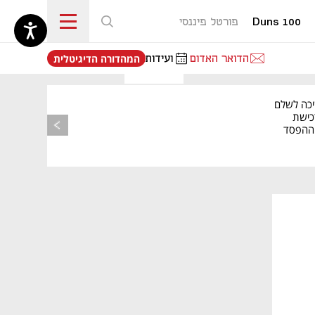
Duns 100
פורטל פיננסי
נפתח בכרטיסייה חדשה
הדואר האדום
ועידות
המהדורה הדיגיטלית
יכה לשלם
כישת
BASE: ההפסד
הרבעוני זינק ל-76