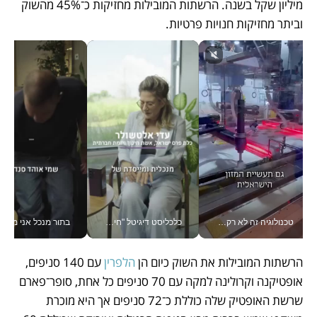
מיליון שקל בשנה. הרשתות המובילות מחזיקות כ־45% מהשוק 
וביתר מחזיקות חנויות פרטיות. 
טכנולוגיה זה לא רק בהייטק: גם תעשיית המזון הישראלית מאמצת כלי AI, אוטומציה וניתוח דאטה בזמן אמת
כלכליסט דיגיטל "חינוך הוא המשימה של החיים שלי"_v
בתור מנכל אני מקבל מאות הח
הרשתות המובילות את השוק כיום הן 
הלפרין 
עם 140 סניפים, 
אופטיקנה וקרולינה למקה עם 70 סניפים כל אחת, סופר־פארם 
שרשת האופטיק שלה כוללת כ־72 סניפים אך היא מוכרת 