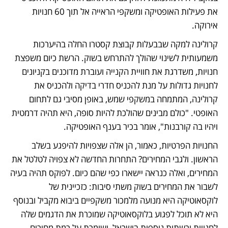
את פעילות האופטיקה ומשקפי הראייה אל תוך 60 חנויות 
אירוקה.  
קרולינה למקה שבבעלות קבוצת קסטרו החלה בהיערכות 
משמעותית לשינוי שהולך להתרחש בשוק. הרשת כיום משפצת 
חנויות, משדרגת את חוויית הקנייה ועוברת מדוכנים בקניונים 
לחנויות גדולות על מנת להכניס חדרי בדיקה ולהכניס את 
קרולינה, המתמחה במשקפי שמש, באופן מסיבי גם לתחום 
האופטי. "כולם מבינים שהולכת להיות סופה, היא תהיה דרמטית 
ויהיו בה קורבנות", אומר בכיר בענף האופטיקה.
החנויות הפרטיות, כאמור, הן אלה שצפויות להיפגע בשלב 
הראשון. ולגבי המחירים? התחרות החדשה לא צפויה לטלטל את 
המחירים, ואלה כנראה יישארו כפי שהם כיום. לפוקס תהיה בעיה 
לשבור את המחירים בשוק משתי סיבות: כזכיינית של 
לוקסאוטיקה היא מנועה מלמכור משקפיים ביבוא מקביל ובנוסף 
היא לא תוכל לפגוע בלוקסאוטיקה שמוכרת את הדגמים שלה 
לחנויות ורשתות נוספות בישראל, ושומרת על רמת מחירים 