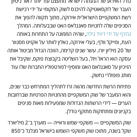
גודל האירוע של הגעתה לישראל מתעצם עוד יותר לאור ניסיון 
העבר של לוקסאוטיקה להיכנס לשוק המקומי על ידי רכישת 
רשת המשקפיים הישראלית אירוקה, מתוך תקווה להפוך את 
הסניפים שלה לחנויות סאנגלאס האט שבבעלותה. המהלך 
נהדף על ידי דיויד גילה
, שהיה הממונה על התחרות באותה 
העת, ומייקל וולף, בעלי אירוקה, נאלץ לוותר על אקזיט מסנוור 
של 20 מיליון יורו. עשר שנים קדימה, הזוכה הגדול מביטול אותה 
עסקה הוא הראל ויזל, בעל השליטה בקבוצת פוקס, שקיבל את 
הזיכיון על סאנגלאס האט ומוסיף לפורטפוליו החברות שלו עוד 
מותג פופולרי נחשק. 
פתיחת הרשת החדשה מהווה זרז לתהליך המתרחש כבר שנים, 
והוא המעבר של שוק המשקפיים מהחנויות הפרטיות שברחובות 
הערים — לידי הרשתות הגדולות שמפעילות מאות סניפים 
בקניונים ומתחזקות מתוקף גודלן. 
שוק המשקפיים — משקפי שמש וראייה — מוערך ב־2 מיליארד 
שקל בשנה, מתוכו שוק משקפי השמש בישראל מגלגל כ־850 