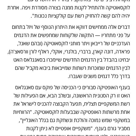
לוקסאוטיקה ולהתחיל לקנות ממנה בצורה מסודרת ויפה. אחרת 
יהיה להם קשה להחזיק רשת עם קולקציות נכונות".
דברים אלה ממחישים דווקא את היתרון הנוסף של ויזל בתחום 
על פני מתחריו — התקווה שלקוחות שמחפשים את הדגמים 
העדכניים של רייבאן ויתר מותגי לוקסאוטיקה (ובהם שאנל, 
פראדה, דונה קארן, ברברי, בולגרי, אוקלי, ראלף לורן וורסאצ'ה), 
יבחינו בהבדל בין הדגמים החדשים שיימכרו בסאנגלאס האט 
לבין הדגמים שמוכרות רשתות שמייבאות ביבוא מקביל שהם 
בדרך כלל דגמים משנים שעברו.  
בענף האופטיקה סבורים כי הכניסה של פוקס עם סאנגלאס 
האט זו רק הסנונית הראשונה, ובשלב הבא, אם הפעילות של 
רשת המשקפיים תצליח, תפעל הקבוצה להכניס לישראל את 
אחת מרשתות האופטיקה שבבעלות לוקסאוטיקה. "הרווחיות 
במשקפי שמש נמוכה והולכת ונשחקת גם בגלל האונליין", 
מסביר גורם בענף. "משקפיים אופטיים לא ניתן לקנות 