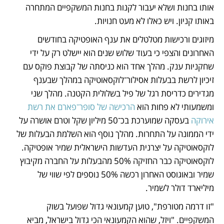
אותו בחנות ושלא יעבור לקנות בחנות המשקפיים המתחרה 
באותו קניון. ויש כאלו לא מעט חנויות.
מיזוגים ורכישות מטלטלים את ענף האופטיקה בחודשים 
האחרונים והצפי כי בעוד שלוש שנים הוא יישלט רק על ידי 
שחקניות ענק. מהלך אחד הוא כניסתה של קבוצת פוקס עם 
זיכיון לרשת בבעלות אסילור־לוקסאוטיקה במהלך שבענף 
מגדירים כדריסת רגל של פיל בשלולית הקטנה. מהלך שני 
ומשמעותי לא פחות הוא 
הרכישה של סופר־פארם את רשת 
אירוקה
 בעסקה שמוערכת בכ־50 מיליון שקל וטרם אושרה על 
ידי הממונה על התחרות. מהלך נוסף הוא השלמת הבעלות של 
לוקסאוטיקה על יצרנית העדשות הישראלית שמיר אופטיקה. 
לוקסאוטיקה כבר החזיקה 50% מהבעלות על החברה מקיבוץ 
שמיר ובאוגוסט האחרון רכשה 50% נוספים לפי שווי של 
מיליארד דולר לשמיר.  
"זו דרמה מטורפת", טוען קמעונאי גדול שפועל בשוק 
המשקפיים. "ויזל, שהוא הקמעונאי הכי גדול בישראל, מביא 