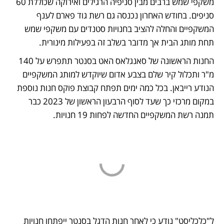
משקפי שמש ברבים מבין סניפיה הרגילים ואירוקה שכוללת 60 
סניפים. בחודש האחרון נכנסה גם רשת גוד פארם לענף 
המשקפיים והחלה להציב בחנויות סטנדים עם משקפי שמש 
תחת מותג הבית אך מדובר בשלב זה בפעילות מינורית. 
החנות הראשונה של סאנגלאס האט בסנטר תתפרש על 140 
מ"ר ותכלול קיר שלם בצבע אדום שיוקדש למותג המשקפיים 
הנודע רייבאן. בכל כמה ימים תפתח קבוצת פוקס חנות נוספת 
במקום מרכזי כך שעד לסוף הרבעון הראשון של 2023 כבר 
תמנה רשת המשקפיים החדשה לפחות 19 חנויות. 
ל"כלכליסט" נודע כי לאחר חנות הדגל בסנטר ייפתחו חנויות 