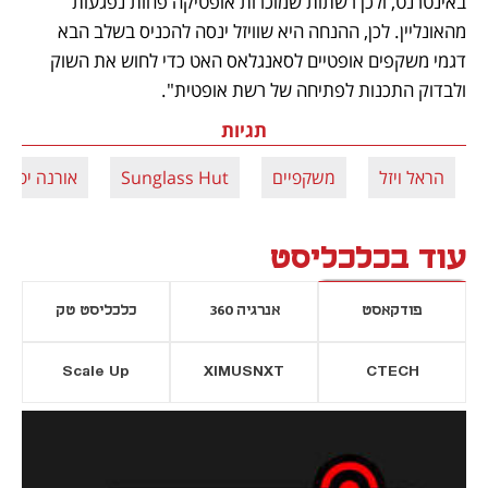
באינטרנט, ולכן רשתות שמוכרות אופטיקה פחות נפגעות 
מהאונליין. לכן, ההנחה היא שוויזל ינסה להכניס בשלב הבא 
דגמי משקפים אופטיים לסאנגלאס האט כדי לחוש את השוק 
ולבדוק התכנות לפתיחה של רשת אופטית".  
תגיות
הראל ויזל
משקפיים
Sunglass Hut
אורנה יפת
עוד בכלכליסט
פודקאסט
אנרגיה 360
כלכליסט טק
Scale Up
XIMUSNXT
CTECH
יסייה חדשה
נפתח בכרטיסייה חדשה