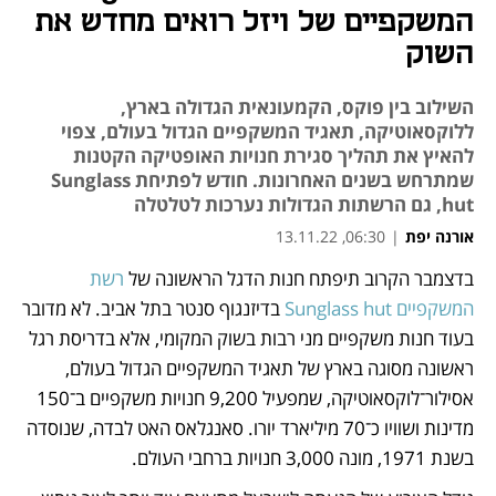
המשקפיים של ויזל רואים מחדש את
השוק
השילוב בין פוקס, הקמעונאית הגדולה בארץ,
ללוקסאוטיקה, תאגיד המשקפיים הגדול בעולם, צפוי
להאיץ את תהליך סגירת חנויות האופטיקה הקטנות
שמתרחש בשנים האחרונות. חודש לפתיחת Sunglass
hut, גם הרשתות הגדולות נערכות לטלטלה
אורנה יפת
|
06:30, 13.11.22
מאמר קניות
מאמר קניות
מאמר קניות
בדצמבר הקרוב תיפתח חנות הדגל הראשונה של 
רשת 
נפתח בכרטיסייה חדשה
המשקפיים Sunglass hut
 בדיזנגוף סנטר בתל אביב. לא מדובר 
בעוד חנות משקפיים מני רבות בשוק המקומי, אלא בדריסת רגל 
ראשונה מסוגה בארץ של תאגיד המשקפיים הגדול בעולם, 
אסילור־לוקסאוטיקה, שמפעיל 9,200 חנויות משקפיים ב־150 
מדינות ושוויו כ־70 מיליארד יורו. סאנגלאס האט לבדה, שנוסדה 
בשנת 1971, מונה 3,000 חנויות ברחבי העולם. 