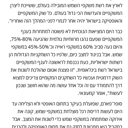
לארץ את רשת משקפי השמש המובילה בעולם, ששייכת ליצרן 
המשקפיים והעדשות הכי גדול בעולם. כל שוק המשקפיים 
והאופטיקה בישראל יהיה אחר לגמרי לפני המהלך הזה ואחריו".  
כבר היום המציאות הנוכחית לא פשוטה למתחרות בענף 
המשקפיים שפעם נהנו מרווחיות גולמית שהגיעה 80%-75%, 
והיום נעה סביב 60% במשקפי ראייה וכ־50%-45% במשקפי 
שמש. אבל בניגוד למצב כיום, שלפיו כל השחקניות הגדולות הן 
רשתות ישראליות, כעת נכנסת לראשונה לענף המשקפיים 
בישראל רשת בינלאומית. "זו פצצת אטום שהולכת לשנות את 
השוק דרמטית ועכשיו כל השחקנים המקומיים צריכים למצוא 
דרך להתמודד עם זה וכל אחד עושה מה שהוא חושב שנכון 
לעשות", אומר קמעונאי.  
סופר־פארם, שפועלת בעיקר בתחום האופטי ולא הצליחה עד 
היום לעשות דריסת רגל מוצלחת במשקפי שמש, קונה את 
אירוקה שמתמחה במשקפי שמש כדי לשנות את המצב. אבל 
במקביל היא מתכוונת לחזק גם את תחום האופטיקה ולהכניס 