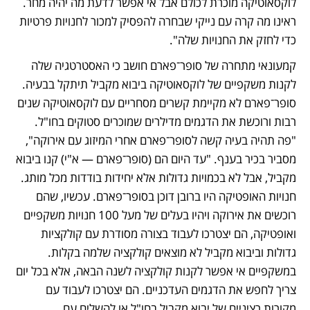
לוקסאוטיקה מוכרת לכולם אבל אי אפשר לדעת מה יהיה מחר. 
ראינו מה קרה עם נייקי שבחרה להפסיק למכור לחנויות פרטיות 
כדי לחזק את החנויות שלה".  
קמעונאי מתחרה של סופר־פארם חושב כי האסטרטגיה שלה 
לקנות משקפיים של לוקסאוטיקה ביבוא מקביל תיתקל בבעיה. 
סופר־פארם לא מקיימת קשרים מסחריים עם לוקסאוטיקה שנים 
רבות ורוכשת את הדגמים מדילרים שמוכרים סטוקים בחו"ל. 
"פה תהיה בעיה קשה לסופר־פארם אחרי המיזוג עם אירוקה", 
מסביר בכיר בענף. "עד היום הם (סופר־פארם — א"י) קנו ביבוא 
מקביל, אבל לא בכמויות גדולות אלא יחידות בודדות מכל מותג. 
חנויות האופטיקה היו ברובן דוכן בסופר־פארם. עכשיו, שהם 
רוכשים את אירוקה ויהיו בעלים של מעל 100 חנויות משקפיים 
ואופטיקה, הם יצטרכו לעבוד בצורה מסודרת עם קולקציות 
גדולות וביבוא מקביל לא מוצאים קולקציה שלמה בקלות. 
במשקפיים אי אפשר לקנות קולקציה לשנה הבאה, אלא בכל יום 
צריך לחפש את הדגמים העדכניים. הם יצטרכו לעבוד עם 
מקורות רציניים של יבוא מקביל בחו"ל או להשלים עם 