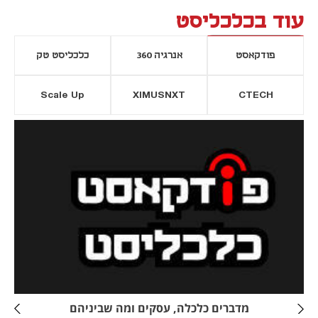
עוד בכלכליסט
פודקאסט
אנרגיה 360
כלכליסט טק
Scale Up
XIMUSNXT
CTECH
יסייה חדשה
נפתח בכרטיסייה חדשה
מדברים כלכלה, עסקים ומה שביניהם