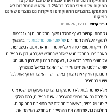
ההתייקרות מגיעה לאחר שבחודש שעבר עודכן צו
הפיקוח על מוצרי החלב בכ־1.2%. אלא שהמחלבות לא
הסתפקו במוצרים המפוקחים ומייקרות גם מוצרים שאינם
בפיקוח
נורית קדוש
|
06:00, 01.06.26
מאמר קניות
מאמר קניות
מאמר קניות
מאמר קניות
גל ההתייקרויות בענף החלב נמשך. החל מהיום (ב') נכנסות 
לתוקף העלאות המחירים 
של שטראוס
 ו
מחלבות גד
, בהמשך 
להתייקרות מוצרי טרה ולעליית מחיר חמאת תנובה בשבועות 
האחרונים. המהלך מגיע לאחר שבחודש שעבר עודכן צו הפיקוח 
על מוצרי החלב בכ־1.2%, בעקבות מנגנון העדכון האוטומטי 
שאושר לפני שנתיים על ידי שר האוצר בצלאל סמוטריץ'. 
המנגנון החליף את הצורך באישור שרי האוצר והחקלאות לכל 
שינוי במחירים.
אלא שהמחלבות לא הסתפקו במוצרים המפוקחים. שטראוס 
העלתה גם את מחירי המוצרים שאינם בפיקוח, בהם מילקי, 
קוטג' ויוגורטים, בשיעור דומה לזה של המוצרים המפוקחים. 
מחלבות גד, שדחתה את ההתייקרות בחודש, העלתה את 