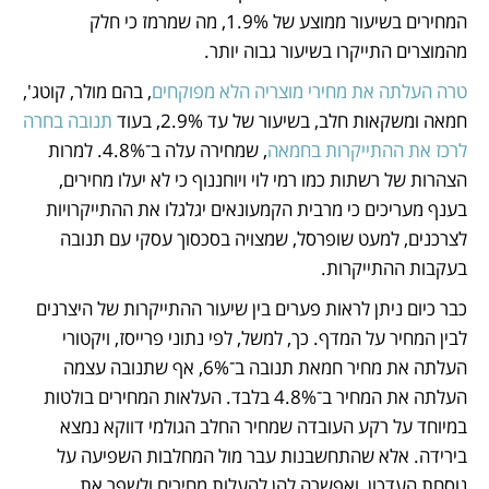
המחירים בשיעור ממוצע של 1.9%, מה שמרמז כי חלק 
מהמוצרים התייקרו בשיעור גבוה יותר.
טרה העלתה את מחירי מוצריה הלא מפוקחים
, בהם מולר, קוטג', 
חמאה ומשקאות חלב, בשיעור של עד 2.9%, בעוד 
תנובה בחרה 
לרכז את ההתייקרות בחמאה
, שמחירה עלה ב־4.8%. למרות 
הצהרות של רשתות כמו רמי לוי ויוחננוף כי לא יעלו מחירים, 
בענף מעריכים כי מרבית הקמעונאים יגלגלו את ההתייקרויות 
לצרכנים, למעט שופרסל, שמצויה בסכסוך עסקי עם תנובה 
בעקבות ההתייקרות. 
כבר כיום ניתן לראות פערים בין שיעור ההתייקרות של היצרנים 
לבין המחיר על המדף. כך, למשל, לפי נתוני פרייסז, ויקטורי 
העלתה את מחיר חמאת תנובה ב־6%, אף שתנובה עצמה 
העלתה את המחיר ב־4.8% בלבד. העלאות המחירים בולטות 
במיוחד על רקע העובדה שמחיר החלב הגולמי דווקא נמצא 
בירידה. אלא שהתחשבנות עבר מול המחלבות השפיעה על 
נוסחת העדכון, ואפשרה להן להעלות מחירים ולשפר את 