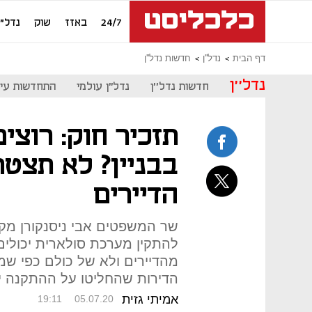
24/7
באזז
שוק
נדל"ן
דף הבית
נדל''ן
חדשות נדל''ן
נדל''ן
חדשות נדל''ן
נדל"ן עולמי
התחדשות עיר
תזכיר חוק: רוצי
בבניין? לא תצט
הדיירים
שר המשפטים אבי ניסנקורן מקדם 
להתקין מערכת סולארית יכולי
מהדיירים ולא של כולם כפי שמח
הדירות שהחליטו על ההתקנה י
אמיתי גזית
19:11
05.07.20