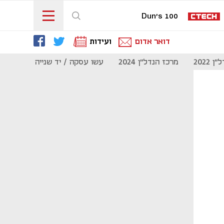
Dun's 100
דואר אדום
ועידות
 2022
מרכז הנדל"ן 2024
עשו עסקה / יד שנייה
מוסף נדל