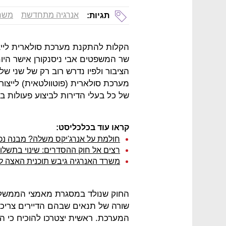
אנרגיה מתחדשת
משר
תגיות:
הקלות להתקנת מערכת סולארית לייצ
שר המשפטים אבי ניסנקורן אישר היום 
הציבור ולפיו נדרש רוב רק של שני של
מערכת סולארית (פוטוולטאית) לייצו
של כל בעלי הדירות לביצוע פעולות 
קראו עוד בכלכליסט:
חולמת על אנרג'יקס משלה? מבנה נכ
רצים אל חוק ההסדרים: שינוי בתשלו
משרד האנרגיה גיבש תוכנית האצה למשק בהשק
החוק שנולד במסגרת מאמצי הממשלה
שורה של תנאים שבהם הדיירים צריכי
המערכת. ראשית יצטרכו להוכיח כי 