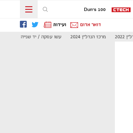
Dun's 100
דואר אדום
ועידות
 2022
מרכז הנדל"ן 2024
עשו עסקה / יד שנייה
מוסף נדל