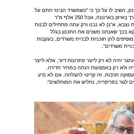
יכון, השיב לו על כך כי "כשמשרד הבינוי חתם על
הסכם גג עם ראש העין ראינו את הצורך באיזון בארנונה, אבל 250 אלף מ"ר
נצבא, א"ג) לא נבנו ורק עתה מתחילים לבנות
וקא בכך שאנחנו משנים את התכנון בגלל
מוסיפים להן תוכניות לבניית משרדים, בעקבות
ניית משרדים".
תגר יהיה לא רק לייצר פתרונות דיור, אלא לייצר
יה ולא רק באמצעות הנחה במחיר הדירה.
תעסוקה תרבות. זה קריטי להצלחה. אם לא נדע
 לגור בפריפריה, נחליש את המוחלשים".