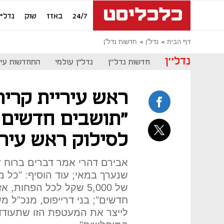
24/7
באזז
שוק
נדל"ן
דף הבית
נדל''ן
חדשות נדל''ן
נדל''ן
חדשות נדל''ן
נדל"ן עולמי
התחדשות עיר
ראש עיריית קרית
"תושבים חדשים 
לסילוק ראש עיר"
אבירם דהרי אמר דברים ברוח 
שנערך במאי; עוד הוסיף: "כל 
של 5,000 שקל לכל הפחו
חדשים"; בני דרייפוס, מנכ"ל מש
לייצר את המעטפת הזו שתעודד 