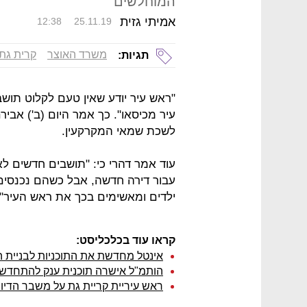
המוחלשים"
אמיתי גזית
12:38
25.11.19
משרד האוצר
קרית גת
תגיות:
"ראש עיר יודע שאין טעם לקלוט תושב
עיר מכיסאו". כך אמר היום (ב') אביר
לשכת שמאי המקרקעין.
עוד אמר דהרי כי: "תושבים חדשים לא
עבור דירה חדשה, אבל כשהם נכנסים 
ילדים ומאשימים בכך את ראש העיר".
קראו עוד בכלכליסט:
אינטל מחדשת את התוכניות לבניית 
הותמ"ל אישרה תוכנית ענק להתחדשות
ראש עיריית קריית גת על משבר הדיור