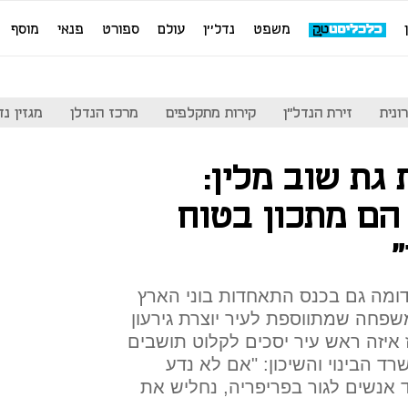
משפט
נדל''ן
עולם
ספורט
פנאי
מוסף
ונית
זירת הנדל"ן
קירות מתקלפים
מרכז הנדלן
מגזין נדל"ן
 גת שוב מלין:
הם מתכון בטוח
דומה גם בכנס התאחדות בוני הארץ
משפחה שמתווספת לעיר יוצרת גירעון
ת, אז איזה ראש עיר יסכים לקלוט תושבים
רד הבינוי והשיכון: "אם לא נדע
אנשים לגור בפריפריה, נחליש את