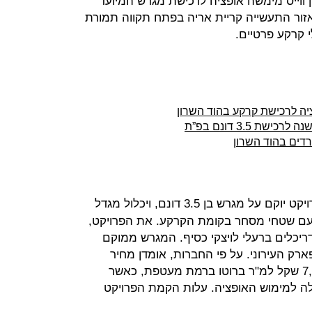
 ווייס מימשה אופציה לרכישת מגרש המיועד
ור התעשייה קריית אריה בפתח תקווה תמורת
ציה לרכישת קרקע בהוד השרון
ת 3.5 דונם בפ”ת
המאושרת במקום, הפרויקט יוקם על מגרש בן 3.5 דונם, ויכלול מגדל
ומות ו־40 אלף מ"ר עם שטחי מסחר בקומת הקרקע. את הפרויקט,
ריכלים ברעלי לויצקי כסיף. המגרש ממוקם
רק העירוני. על פי החברות, אומדן מחיר
השיווק למ"ר עמד בממוצע על כ־7,800 שקל למ"ר ברוטו ברמת מעטפת, כאשר
ה למימוש האופציה. עלות הקמת הפרויקט