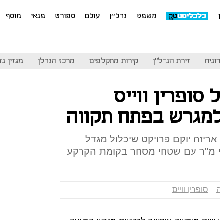
משפט
נדל''ן
עולם
ספורט
פנאי
מוסף
ונית
זירת הנדל"ן
קירות מתקלפים
מרכז הנדלן
מגזין נדל"ן
סופרין ווייס
מגרש בפתח תקווה
ונם בקריית אריזה יוקם פרויקט שיכלול מגדל
סופרין ווייס