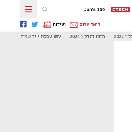
Dun's 100
דואר אדום
ועידות
 2022
מרכז הנדל"ן 2024
עשו עסקה / יד שנייה
מוסף נדל