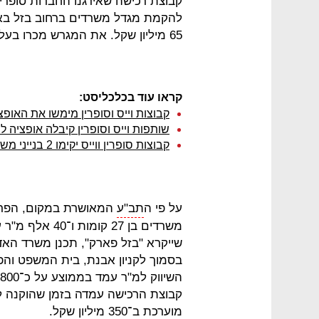
קבוצת רכישה שאירגנו החברות סופרין
להקמת מגדל משרדים ברחוב בזל באז
65 מיליון שקל. את המגרש מכרו בעלי קרקע פרטיים.
קראו עוד בכלכליסט:
קבוצות וייס וסופרין מימשו את האופ
שותפות וייס וסופרין קיבלה אופציה לשנה לרכיש
קבוצות סופרין ווייס יקימו 2 בנייני משרדים בהוד השרון
על פי ה
תב"ע
משרדים בן 27 ק
שייקרא "בזל פארק", תכנן משרד האד
בסמוך לקניון אבנת, בית המשפט והפא
קבוצת הרכישה עמדה בזמן שהוקנה ל
מוערכת ב־350 מיליון שקל.