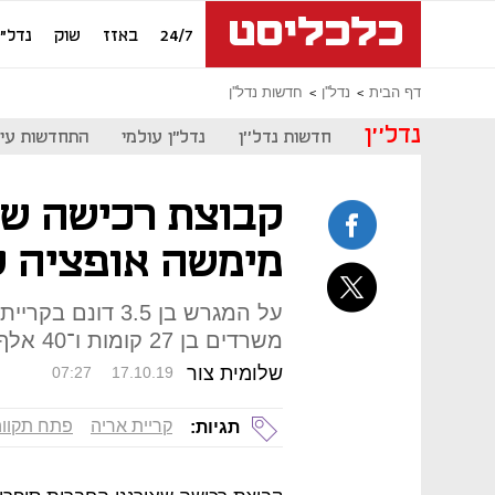
24/7
באזז
שוק
נדל"ן
דף הבית
נדל''ן
חדשות נדל''ן
נדל''ן
חדשות נדל''ן
נדל"ן עולמי
התחדשות עיר
קבוצת רכישה של 
מימשה אופציה ל
על המגרש בן 3.5 ד
משרדים בן 27 קומות ו־40 אלף מ"ר עם שטחי מסחר בקומת הקרקע
שלומית צור
07:27
17.10.19
קריית אריה
פתח תקווה
תגיות: