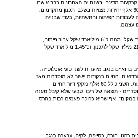
קרקעות מדינה. בשנתיים האחרונות כבר אושרו
תוכניות לכ־32 אלף יחידות דיור ועוד 60 אלף יחידות מצויות בשלבי תכנון מתקדמים.
לעבודות הפיתוח והתשתיות, בעוד שבניית
ם עצמם.
תקציב התוכנית עומד על כ־9 מיליארד שקל, מהם כ־6 מיליארד שקל עבור פיתוח,
כ־1.5 מיליארד שקל לתשתיות־על, 213 מיליון שקל לתכנון, וכ־1.45 מיליארד שקל
בדואיים בנגב מיועדות לשני סוגי אוכלוסייה.
הפזורה הבדואית, החיים בנקודות יישוב לא מוסדרות מאז
ומעולם, שאותן המדינה מתכננת לפנות. השני כולל 60 אלף נזקקי דיור החיים
סדרים - תוצאה של ריבוי טבעי שלא קיבל מענה
רה במקום", אף שהיא כרוכה פעמים רבות בהרס
ם רהט, חורה, כסייפה, לקיה, ערערה בנגב,