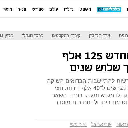
משפט
נדל''ן
עולם
ספורט
פנאי
מוסף
ונית
זירת הנדל"ן
קירות מתקלפים
מרכז הנדלן
מגזין נדל"ן
המדינה תיישב מחדש 125 אלף
ך שלוש שנים
הרשות להתיישבות הבדואים השיקה
תוכנית חדשה שכוללת הקצאת מגרשים ל־40 אלף דירות. חצי
יקבלו מגרש ומענק בנייה. השאר
וס את ביתן ולבנות בית מוסדר
ראוור
אורי אריאל
יאיר מעיין