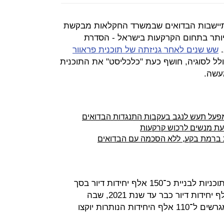
תיישבות הבדואים שבמשרד החקלאות מבקשת
יותר בתחום הקרקעות בישראל - הסדרת
.
שש שנים לאחר גניזתה של תוכנית פראוור
לל לסוגיה, חושף כעת "כלכליסט" את התוכנית
עשה.
פעל תעש לנגב בעקבות התנגדות הבדואים
עת מנשים לרכוש קרקעות
 ברמת בקע, ללא הסכמה עם הבדואים
על פי התוכנית, צפויה הרשות לאשר תוכניות לבניית כ־150 אלף יחידות דיור בסך
הכל, שמתוכן יוקצו מגרשים לכ־40 אלף יחידות דיור כבר עד שנת 2021, שבה
מסתיימת תוכנית החומש הנוכחית. מגרשים ל־110 אלף היחידות הנותרות יוקצו