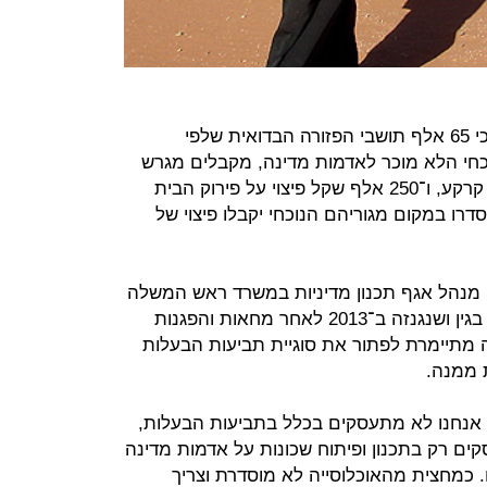
בשיחה עם "כלכליסט" מסביר מעיין, כי 65 אלף תושבי הפזורה הבדואית שלפי
כחי הלא מוכר לאדמות מדינה, מקבלים מגרש
ביישוב עם זכויות בנייה להקמת צמוד קרקע, ו־250 אלף שקל פיצוי על פירוק הבית
הנותרים שיוסדרו במקום מגוריהם הנוכחי יקבלו פיצוי של
שו מנהל אגף תכנון מדיניות במשרד ראש המשלה
לשעבר אהוד פראוור יחד עם ח"כ בני בגין ושנגנזה ב־2013 לאחר מחאות והפגנות
ה מתיימרת לפתור את סוגיית תביעות הבעלות
 ממנה.
כיום אנחנו לא מתעסקים בכלל בתביעות הבעלות,
סקים רק בתכנון ופיתוח שכונות על אדמות מדינה
ים. כמחצית מהאוכלוסייה לא מוסדרת וצריך