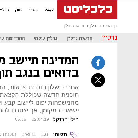
24/7
באזז
שוק
נדל"ן
דף הבית
נדל''ן
חדשות נדל''ן
נדל''ן
חדשות נדל''ן
נדל"ן עולמי
התחדשות עיר
בדואים בנגב תו
אחרי כישלון תוכנית פראוור, 
מהמשפחות יפונו ליישוב קבע ו
יישארו במקומן, אך יצטרכו להר
בילי פרנקל
06:55
02.04.19
נגב
בדואים
תוכנית פ
תגיות: