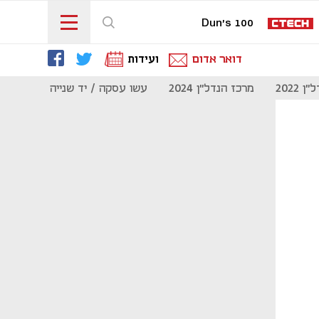
Dun's 100
דואר אדום
ועידות
 2022
מרכז הנדל"ן 2024
עשו עסקה / יד שנייה
מוסף נדל