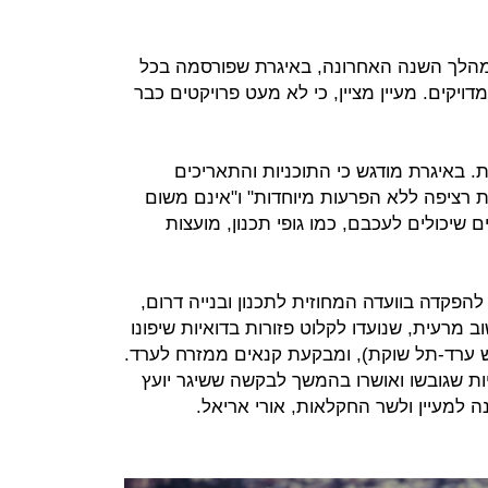
במהלך השנה האחרונה, באיגרת שפורסמה בכל
ויקים. מעיין מציין, כי לא מעט פרויקטים כבר
 באיגרת מודגש כי התוכניות והתאריכים
ת רציפה ללא הפרעות מיוחדות" ו"אינם משום
 שיכולים לעכבם, כמו גופי תכנון, מועצות
פקדה בוועדה המחוזית לתכנון ובנייה דרום,
וב מרעית, שנועדו לקלוט פזורות בדואיות שיפונו
ש שמצפון לכביש 31 (כביש ערד-תל שוקת), ומבקעת קנאים ממזרח לערד.
ות שגובשו ואושרו בהמשך לבקשה ששיגר יועץ
ה למעיין ולשר החקלאות, אורי אריאל.