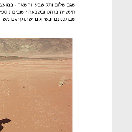
שגב שלום ותל שבע, והשאר - במועצות
שבתכנונם ובשיווקם ישתתף גם משר