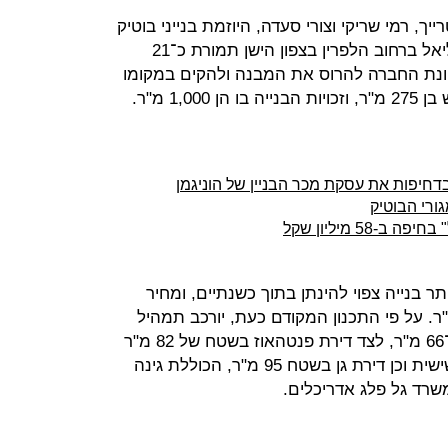
יך, רמי שריקי וצורי סעדה, היוזמת בנייני בוטיק
בתל אביב, רכשה את מבנה בית גמליאל ברחוב הלפרין בצפון הישן תמורת כ־21
כוונת החברה להרוס את המבנה ולהקים במקומו
בדחיפות את עסקת מכר הבניין של הוניגמן
גורי הבוטיק
58 מיליון שקל
 בנייה צפוי להינתן בתוך כשנתיים, ומחיר
60 אלף שקל למ"ר. על פי התכנון המקודם כעת, יורכב תמהיל
הדירות בעיקר מדירות קטנות בנות כ־66 מ"ר, לצד דירת פנטהאוז בשטח של 82 מ"ר
ומרפסת גג בשטח 95 מ"ר בקומה השישית וכן דירת גן בשטח 95 מ"ר, הכוללת גינה