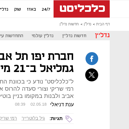
24/7
באזז
שוק
נדל"ן
דף הבית
נדל''ן
חדשות נדל''ן
נדל''ן
חדשות נדל''ן
נדל"ן עולמי
התחדשות עיר
חברת יפו תל אב
גמליאל ב־21 מיליון שקל
ל"כלכליסט" נודע כי בכוונת ה
רמי שריקי וצורי סעדה להרוס א
אביב ולבנות במקומו בניין בוטיק בן 6 
ענת דניאלי
08:39
02.05.18
גיל בלוטרייך
רמי שריקי
תגיות: