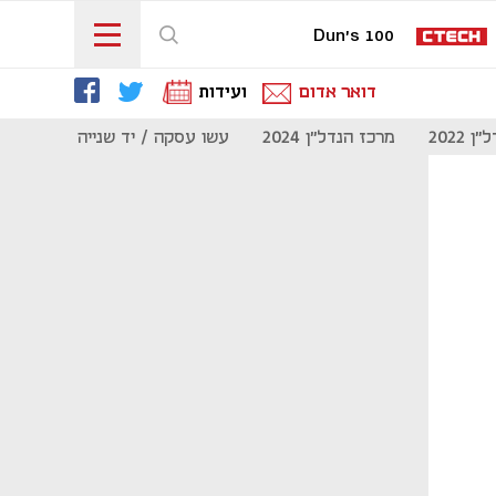
Dun's 100
דואר אדום
ועידות
 2022
מרכז הנדל"ן 2024
עשו עסקה / יד שנייה
מוסף נדל