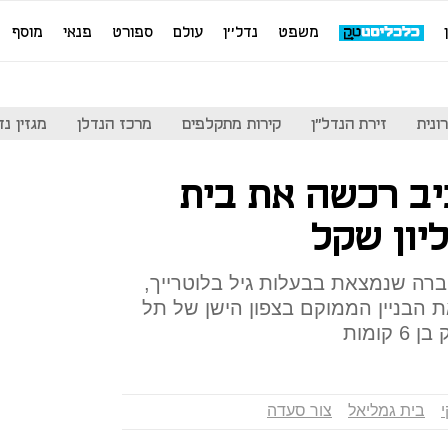
משפט
נדל''ן
עולם
ספורט
פנאי
מוסף
ונית
זירת הנדל"ן
קירות מתקלפים
מרכז הנדלן
מגזין נדל"ן
יב רכשה את בית
חברה שנמצאת בבעלות גיל בלוטרייך,
ת הבניין הממוקם בצפון הישן של תל
קומות
בית גמליאל
צור סעדה