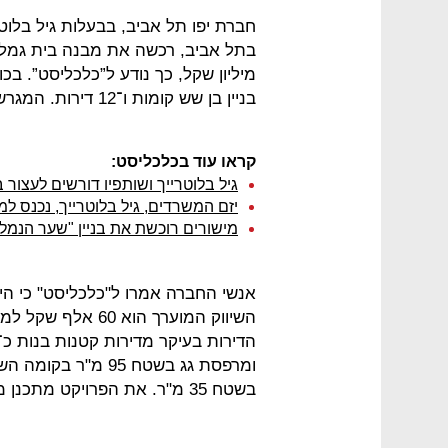
חברת יפו תל אביב, בבעלות גיל בלוטרי
מיליון שקל, כך נודע ל”כלכליסט”. ב
בניין בן שש קומות ו־12 דירות. המגרש בן 275 מ"ר, וזכויות הבנייה בו הן 1,000 מ"ר.
קראו עוד בכלכליסט:
גיל בלוטרייך ושותפיו דורשים לעצור 
יזם המשרדים, גיל בלוטרייך, נכנס למ
מישורים רוכשת את בניין "שער הנמל" בחיפה ב-
אנשי החברה אמרו ל"כלכליסט" כי היתר
השיווק המוערך הוא 
בשטח 35 מ"ר. את הפרויקט מתכנן משרד גל פלג אדריכלים.