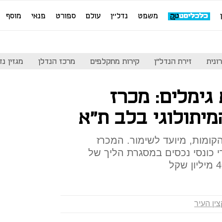
משפט
נדל''ן
עולם
ספורט
פנאי
מוסף
ונית
זירת הנדל"ן
קירות מתקלפים
מרכז הנדלן
מגזין נדל"ן
 גימלים: מכרז
מיתולוגי בלב ת"א
בנה הסמוך לגן מאיר, בן 4 הקומות, מיועד לשימור. המכרז
י כונסי נכסים במסגרת הליך של
צין העיר