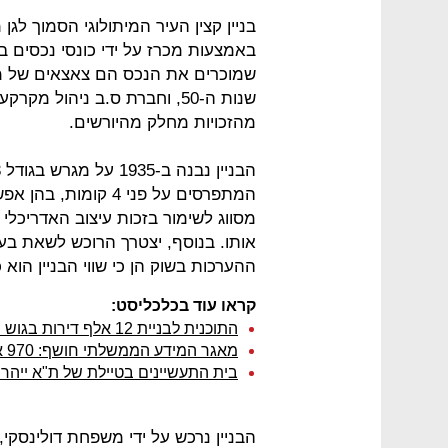
בניין קצין העיר המיתולוגי הסמוך לגן
באמצעות מכרז על ידי כונסי נכסים ב
שמוכרים את הנכס הם צאצאים של מ
שנות ה-50, וחברת ס.ב ניהול 
מהזכויות מחלק מהיורשים.
מסווג לשימור בזכות עיצוב האדריכלי
אותו. בנוסף, יצטרך הרוכש לשאת בע
ההערכות בשוק הן כי שווי הבניין הוא כ-40 מיליון שק
קראו עוד בכלכליסט:
התוכנית לבניית 12 אלף דירות בגוש הגדול עברה לשלב האישור הסופי
מאגר המידע הממשלתי חושף: 970 אלף דירות בצנרת התכנון - נמוך בהרבה מהיעד
בית התעשיינים בטיילת של ת"א ייהרס
הבניין נרכש על ידי משפחת דולינסקי