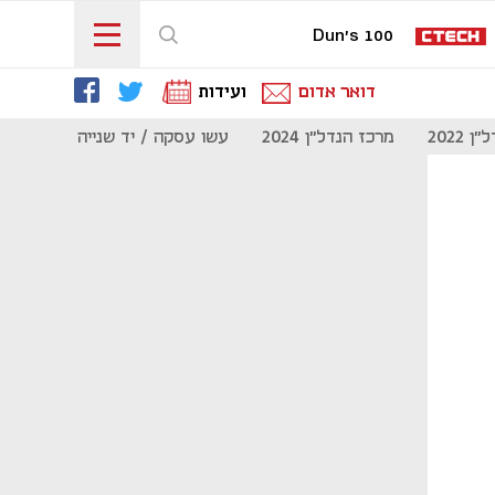
Dun's 100
דואר אדום
ועידות
 2022
מרכז הנדל"ן 2024
עשו עסקה / יד שנייה
מוסף נדל