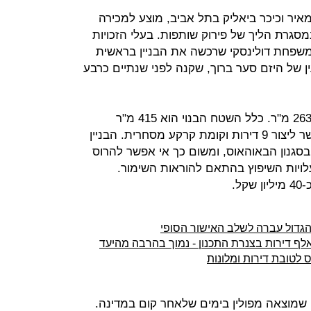
 מאיר וכיכר ביאליק בתל אביב, מוצע למכירה
מסגרת הליך של פירוק שותפות. בעלי הזכויות
שפחת דולינסקי שרכשה את הבניין בראשית
מקרקעין של היזם סער ברוך, שקנה לפני שנתיים כרבע
הבניין נבנה ב-1935 על מגרש בגודל 263 מ"ר. כלל השטח הבנוי הוא 415 מ"ר
המתפרסים על פני 4 קומות, בהן אפשר ליצור 9 דירות וקומת קרקע מסחרית. הבניין
 בסגנון הבאוהאוס, ומשום כך אי אפשר להרוס
לויות השיפוץ בהתאם להוראות השימור.
ל.
 לטובת דירות ומלונות
, שמוצאה מפולין בימים שלאחר קום במדינה.