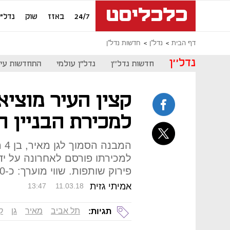
24/7
באזז
שוק
נדל"ן
דף הבית
נדל''ן
חדשות נדל''ן
נדל''ן
חדשות נדל''ן
נדל"ן עולמי
התחדשות עיר
קצין העיר מוציא
למכירת הבניין ה
המ
למכירתו פורסם לאחרונה על יד
פירוק שותפות. שווי מוערך: כ-40 מיליון שקל
אמיתי גזית
13:47
11.03.18
תל אביב
מאיר
גן
ק
תגיות: