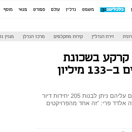
משפט
נדל''ן
עולם
ספורט
פנאי
מוסף
ונית
זירת הנדל"ן
קירות מתקלפים
מרכז הנדלן
מגזין נדל"ן
 קרקע בשכונת
פארק הים בבת ים ב-133 מיליון
מדובר בקרקע בשטח של 2 דונם עליהם ניתן לבנות 205 יחידות דיור
ו"ר החברה אלדד פרי: "זה אחד מהפרויקטים