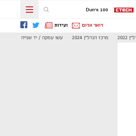
Dun's 100
דואר אדום
ועידות
 2022
מרכז הנדל"ן 2024
עשו עסקה / יד שנייה
מוסף נדל