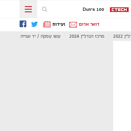
Dun's 100
דואר אדום
ועידות
 2022
מרכז הנדל"ן 2024
עשו עסקה / יד שנייה
מוסף נדל