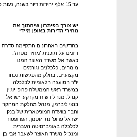
עד 15 אלף יחידות דיור בשנה, נעות סביב 1.5-1 מיליארד שקל לשנה.
יש צורך בפיתרון שיחתוך את
מחירי הדירות באופן מיידי
בחודשים האחרונים התקיימה סדרת
דיונים על תוכנית 'מחיר מטרה',
כאשר אל משרד האוצר זומנו
מומחים, כלכלנים וגורמים
מקצועיים. בחלק מהפגישות נכחו
יו"ר המועצה הלאומית לכלכלה
במשרד ראש הממשלה פרופ' יוג'ין
קנדל, מנהל רשות מקרקעי ישראל
בנצי ליברמן, מנהל מחלקת המחקר
וחבר בוועדה המוניטארית של בנק
ישראל פרופ' נתן זוסמן, הפרופסור
לכלכלה באוניברסיטה העברית
ומנכ"ל משרד האוצר לשעבר אבי בן