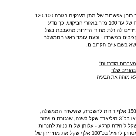
שר האוצר ויו"ר קבינט הדיור יאיר לפיד בוחן אפשרות של מתן מענקים בגובה 120-100
אלף שקל לרוכשי דירה ראשונה בשטח של עד 100 מ"ר באזורי הביקוש, כך נודע
ידיים להוזלת מחירי הדירות מתעכבת בשל
קציבים במשרדו - וכעת עומד ראש הממשלה
ושא בשבועיים הקרובים.
מעברות מודרניות"
 בהורים שלך
ר לא מזהה את הבעיה
בעוד עלותה של תוכנית לפיד לבניית 150 אלף דירות להשכרה, שאישרה הממשלה,
מוערכת בכ־30 מיליארד שקל לעשור או בכ־3 מיליארד שקל לשנה, שנגזרת מוויתור
 הכנסות של כ־200 אלף שקל ליחידת קרקע - עלותן של תוכניות להנחות
במחירי הדירות כגון 'מחיר מטרה', שמטרתן להוזיל בכ־100 אלף שקל את מחיריהן של