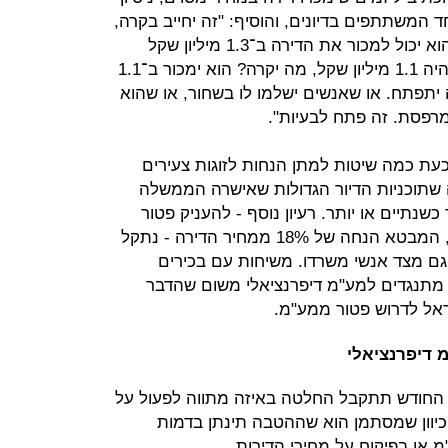
ד המשתתפים בדיונים, והוסיף: "זה יחייב בקרה,
סטנדרטים ומעקב. אם היזם סבור שהוא יכול למכור את הדירה ב־1.3 מיליון שקל
והמחירון של המדינה קובע שמחירה יהיה 1.1 מיליון שקל, מה יקרה? הוא ימכור ב־1.1
 יתפתח. או שאנשים ישלמו לו בשחור, או שהוא
 מרפסת. זה פתח לבעיות".
כעת כמה שיטות למתן הנחות לזוגות צעירים
 שתוכניות הדיור הגדולות שאישרה הממשלה
שנתיים או יותר. רעיון נוסף - להעניק פטור
ממע"מ או החזר מע"מ לרוכשי דירות, המבטא הנחה של 18% ממחיר הדירה - נתקל
גם מצד אנשי משרדו. משיחות עם בכירים
 מתנגדים למע"מ דיפרנציאלי משום שהדבר
ראל לדרוש פטור ממע"מ.
 דיפרנציאלי
ף החודש תתקבל החלטה באיזה מתווה לפעול על
יוון שמסתמן הוא שההטבה תינתן בדמות
 או בפיקוח על מחירי הדירות.