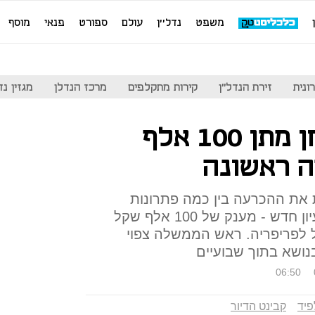
משפט
נדל''ן
עולם
ספורט
פנאי
מוסף
ונית
זירת הנדל"ן
קירות מתקלפים
מרכז הנדלן
מגזין נדל"ן
קבינט הדיור בוחן מתן 100 אלף
ה ראשונה
את ההכרעה בין כמה פתרונות
מיידיים למחירי הדיור, ובהם רעיון חדש - מענק של 100 אלף שקל
בל לפריפריה. ראש הממשלה צפוי
נושא בתוך שבועיים
06:50
פיד
קבינט הדיור