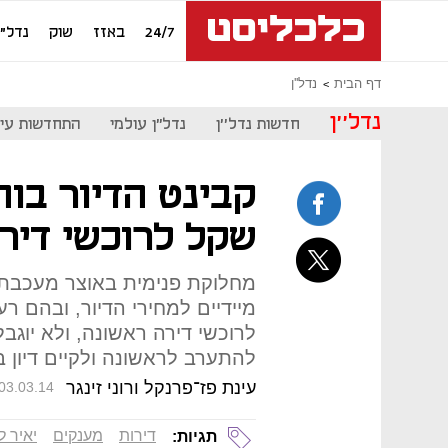
24/7
באזז
שוק
נדל"ן
דף הבית
נדל''ן
נדל''ן
חדשות נדל''ן
נדל"ן עולמי
התחדשות עיר
שקל לרוכשי דיר
מחלוקת פנימית באוצר מעכבת 
לרוכשי דירה ראשונה, ולא יוג
להתערב לראשונה ולקיים דיון ב
עינת פז־פרנקל ורוני זינגר
03.03.14
דירות
מענקים
יאיר ל
תגיות: