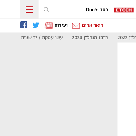
Dun's 100
דואר אדום
ועידות
 2022
מרכז הנדל"ן 2024
עשו עסקה / יד שנייה
מוסף נדל