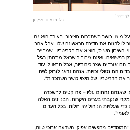
לך דירה"
צילום: נמרוד גליקמן
על מיצוי כושר השתכרות הציבור. העובד הוא גם
ר לו לקנות את הדירה הראשונה שלו. אבל אחרי
 והשיכון מש"ס, הוציא את הקריטריון שמחייב
ק בנישואים. ואיזה ציבור בישראל מתחתן בגיל
 הם אזרחים שצריכים דיור, אבל תראו לי עוד
ים הם נטולי זכויות. אנחנו נדאג לזרוק לפח
ר את הקריטריון של מיצוי כושר השתכרות".
ני שאנחנו נחתום עליו – פרויקטים להשכרה
א מקרי שנקבתי בערים היקרות. הבניינים האלה
30 דירות למתחם כדי שעלויות הניהול יהיו זולות. בכל הערים
לאומי".
 "המוסדיים מחפשים אפיקי השקעה ארוכי טווח,