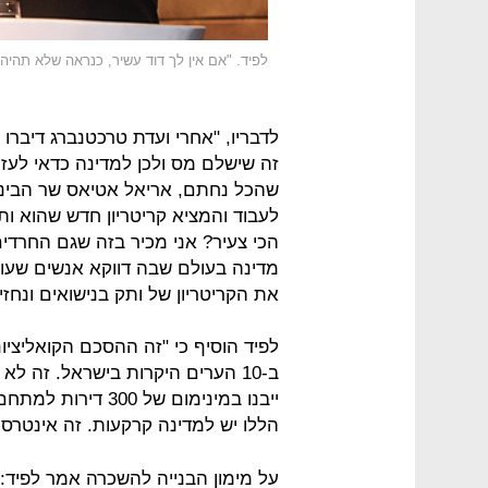
לפיד. "אם אין לך דוד עשיר, כנראה שלא תהיה 
לדבריו, "אחרי ועדת טרכטנברג דיברו 
זה שישלם מס ולכן למדינה כדאי לעזו
שהכל נחתם, אריאל אטיאס שר הבינוי
לעבוד והמציא קריטריון חדש שהוא ות
הכי צעיר? אני מכיר בזה שגם החרדים
מדינה בעולם שבה דווקא אנשים שעובד
את הקריטריון של ותק בנישואים ונחזי
לפיד הוסיף כי "זה ההסכם הקואליציו
ב-10 הערים היקרות בישראל. זה ל
ייבנו במינימום של 0
הללו יש למדינה קרקעות. זה אינטרס 
על מימון הבנייה להשכרה אמר לפיד: