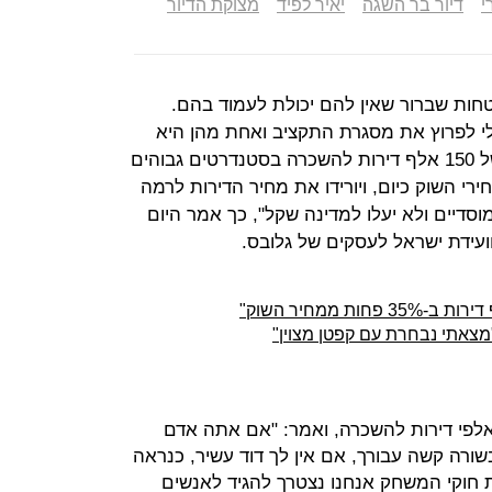
י
דיור בר השגה
יאיר לפיד
מצוקת הדיור
חות שברור שאין להם יכולת לעמוד בהם.
י לפרוץ את מסגרת התקציב ואחת מהן היא
תוכניות הדיור. אנחנו מציעים בנייה של 150 אלף דירות להשכרה בסטנדרטים גבוהים
 שכירות שיעמדו על 65% ממחירי השוק כיום, ויורידו את מחיר הדירות לרמה
 מכספי המוסדיים ולא יעלו למדינה שקל", כך אמר היום
בוועידת ישראל לעסקים של גלובס.
"מצאתי נבחרת עם קפטן מצוין"
 אלפי דירות להשכרה, ואמר: "אם אתה אדם
ורה קשה עבורך, אם אין לך דוד עשיר, כנראה
 חוקי המשחק אנחנו נצטרך להגיד לאנשים