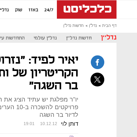
24/7
באזז
שוק
נדל"ן
דף הבית
נדל''ן
חדשות נדל''ן
נדל''ן
חדשות נדל''ן
נדל"ן עולמי
התחדשות עיר
יאיר לפיד: "נזר
הקריטריון של ות
בר השגה"
יו"ר מפלגת יש עתיד הציג את ת
פרויקטים 
לדיור בר השגה
דותן לוי
19:01
10.12.12