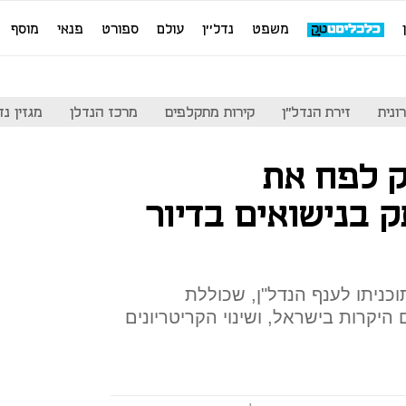
משפט
נדל''ן
עולם
ספורט
פנאי
מוסף
ונית
זירת הנדל"ן
קירות מתקלפים
מרכז הנדלן
מגזין נדל"ן
וק לפח את
ק בנישואים בדיור
וכניתו לענף הנדל"ן, שכוללת
להשכרה ב-10 הערים היקרות בישראל, ושינוי הקריטריונים