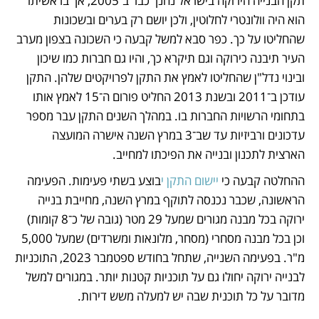
תקן הבנייה הירוקה בישראל נחנך כבר ב־2005, אך בראשיתו 
הוא היה וולונטרי לחלוטין, ולכן יושם רק בערים ובשכונות 
שהחליטו על כך. כפר סבא למשל קבעה כי השכונה בצפון מערב 
העיר תיבנה כירוקה וגם תיקרא כך, והיו גם חברות כמו שיכון 
ובינוי נדל"ן שהחליטו לאמץ את התקן לפרויקטים שלהן. התקן 
עודכן ב־2011 ובשנת 2013 החליט פורום ה־15 לאמץ אותו 
בתחומי הרשויות החברות בו. במהלך השנים התקן עבר מספר 
עדכונים ורביזיות עד שב־3 במרץ השנה אישרה המועצה 
הארצית לתכנון ובנייה את הפיכתו למחייב. 
ההחלטה קבעה כי 
יישום התקן י
בוצע בשתי פעימות. הפעימה 
הראשונה, שכבר נכנסה לתוקף במרץ השנה, מחייבת בנייה 
ירוקה בכל מבנה מגורים שמעל 29 מטר (גובה של כ־8 קומות) 
וכן בכל מבנה מסחרי (מסחר, מלונאות ומשרדים) שמעל 5,000 
מ"ר. בפעימה השנייה, שתחל בחודש ספטמבר 2023, התוכניות 
לבנייה ירוקה יחולו גם על תוכניות קטנות יותר. במגורים למשל 
מדובר על כל תוכנית שבה יש למעלה משש דירות. 