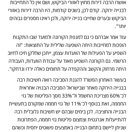
אושרו הרבה דירות מחוץ לאזורי הביקוש, ושם אין כל התחייבות 
לבנייה ירוקה. קודם לכן, בשנים קודמות, היו הרבה דירות באזורי 
הביקוש ובערים שחייבו בנייה ירוקה, ולכן ראינו מספרים גבוהים 
יותר". 
עוד אמר אברהם כי גם למגפת הקורונה ולמועד שבו התקנות 
הופכות למחייבות היתה השפעה שלילית על התוצאות: "זה 
השפיע על הפעילות של הוועדות עצמן, ייתכן שחלקן חיכו לחיוב 
הרשמי. גם הקורונה השפיע מאוד על עבודת הוועדות, העבודה 
היתה מרחוק והקשב וההקפדה על תחומים כאלה ירדו ונדחקו". 
בעשור האחרון המשרד להגנת הסביבה רואה חשיבות רבה 
בבנייה הירוקה מאחר שבישראל הסביבה הבנויה אחראית 
לכ־60% מצריכת החשמל ול־33% מסך הפליטות של גזי 
החממה, זאת בנוסף לכ־11% של גזי חממה שמקורם בתעשיית 
הבנייה והחציבה. לכן בימים שבהם יש חשיבות גלובלית רבה 
להתייעלות אנרגטית וצמצום פליטות גזי חממה, הפתרונות 
שניתן ליישם בתחום הבנייה באמצעים פשוטים יחסית וכשהם 