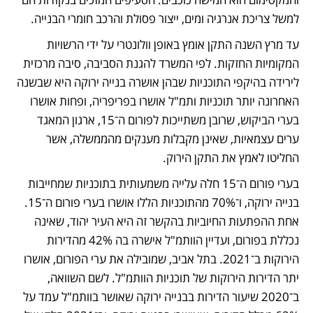
למשל צריכת אנרגיה ומים, ייצור פסולת והרכב חומרי הבנייה. 
עד מרץ השנה התקן אומץ באופן וולונטרי על ידי הרשויות 
המקומיות החזקות. לפי המשרד להגנת הסביבה, סיבה מרכזית 
לירידה בהיקפי התוכניות שבהן אושרה בנייה ירוקה היא שבשנה 
האחרונה יותר תוכניות ותמ"ל אושרו בפריפריה, ופחות אושרו 
בערי הביקוש, שרובן משתייכות לפורום ה־15, ארגון המאגד 
ערים עצמאיות, שאינן מקבלות מענקים מהממשלה, אשר 
החליטו לאמץ את התקן הירוק. 
בערי פורום ה־15 חלה עלייה משמעותית בתוכניות שמחייבות 
בנייה ירוקה, ו־70% מהתוכניות הללו אושרו בערי פורום ה־15. 
אחת ההפתעות החיוביות בהקשר זה היא העיר יהוד, שאינה 
נכללת בפורום, ועדיין הוותמ"ל אישרה בה 42% מהדירות 
הירוקות ב־2021. בתל אביב, שמובילה את ערי הפורום, אושרו 
יתר הדירות הירוקות של תוכניות הוותמ"ל. לשם השוואה, 
ב־2020 שיעור הדירות בבנייה ירוקה שאושר בוותמ"ל עמד על 