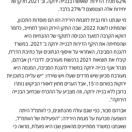
62% מכלל הדירות  שאושרו בבנייה ירוקה, וב־2021 חלקן של 
יחידות אלה הצטמצם ל־27% בלבד. 
מי שנתנו רוח גבית למגמת הירידה הזו הם מוסדות התכנון, 
שהמתינו לשנת 2022, שבה התקן הירוק הופך למחייב, כלומר 
דווקא הקרבה למועד הכניסה לתוקף של ההנחיות היא 
שהפחיתה את היקף הדירות לבנייה ירוקה ב־2021. במשרד 
להגנת הסביבה, האחראי על איסוף הנתונים ועל כתיבת הדו"ח, 
קיבלו את תוצאות 2021 ברגשות מעורבים. לדברי רן אברהם, 
מנהל אגף בנייה ירוקה במשרד להגנת הסביבה, המגמה היא 
מעורבת מכיוון שיש מדדים שעלו ויש שירדו: "יש עלייה בתוכניות 
ירוקות בפורום ה־15, אבל הערים מחוץ לאזורי הביקוש נותרו 
ברובן ללא בנייה ירוקה, וזה מצביע על ההכרח שבחיוב הבנייה 
הירוקה". 
אברהם סבור, כפי שגם עולה מהנתונים, כי לוותמ"ל היתה 
השפעה מכרעת על מגמת הירידה: "הפעילות של הוותמ"ל, 
שאנחנו כמשרד מסתייגים מהאופן שבו היא פועלת, מראה כי 