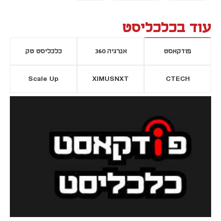
עוד בכלכליסט
פודקאסט
אנרגיה 360
כלכליסט טק
Scale Up
XIMUSNXT
CTECH
יסייה חדשה
נפתח בכרטיסייה חדשה