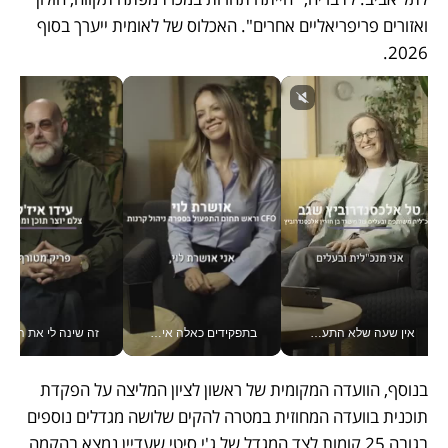
ואזורים פריפריאליים אחרים". האכלוס של לאומית ייערך בסוף 
2026. 
אין שעה שלא התעסקתי במשבר - טל אלכסנדרוביץ’ שגב מנהלת משברים תקשורתיים מכל מקום עם ה- Galaxy Z Fold8 Ultra שלה_v
בתפקידים כאלה אי אפשר לחכות: אושרת לוי מניעה השקעות ענק מהטלפון_v
זה שינה לי את החיים: 
בנוסף, הוועדה המקומית של ראשון לציון המליצה על הפקדת 
תוכנית בוועדה המחוזית במטרה להקים שלושה מגדלים נוספים 
בגובה 25 קומות לצד המגדל של ג'י סיטי שעדיין נמצא בהקמה. 