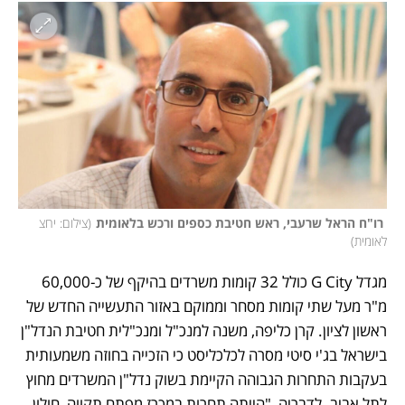
 רו"ח הראל שרעבי, ראש חטיבת כספים ורכש בלאומית
(
צילום: יחצ 
לאומית
)
מגדל G City כולל 32 קומות משרדים בהיקף של כ-60,000 
מ"ר מעל שתי קומות מסחר וממוקם באזור התעשייה החדש של 
ראשון לציון. קרן כליפה, משנה למנכ"ל ומנכ"לית חטיבת הנדל"ן 
בישראל בג'י סיטי מסרה לכלכליסט כי הזכייה בחוזה משמעותית 
בעקבות התחרות הגבוהה הקיימת בשוק נדל"ן המשרדים מחוץ 
לתל אביב. לדבריה, "הייתה תחרות במכרז מפתח תקווה, חולון 