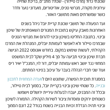
שכונתי גדול (מרכז טיילור) - שכולל מתנ"ס, בריכת שחייה 
עירונית מקורה, מגרשי טניס, אודיטוריום, מועדוני נוער וחדר 
כושר שמשרתים מאות מתושבי האזור.
ועד הפעולה של תושבי שכונת קריית יובל ניהל בשנים 
האחרונות מאבק עיקש בתוכנית המגורים השאפתנית של שיכון 
ובינוי. בתגובה החליטו בשיכון ובינוי להרוס את מגרשי הטניס 
שבמרכז טיילור ולא לאפשר לעמותת יובלים, המנהלת את המרכז 
הקהילתי, לעשות שימוש במקום. בחודש אוגוסט 2022 הגישה 
חברת שיכון ובינוי תביעה על סך 4 מיליון שקל לבית המשפט 
המחוזי נגד יושב ראש עמותת יובלים, דור לוי, המנכ"ל יאיר ריס 
ועוד שני חברי הנהלה בעבר על עיכוב בפינוי המתחם. 
במסגרת תוכנית הפשרה, שתוגש היום ל
וועדה המחוזית לתכנון 
ובנייה,
 כל שטחי שיכון ובינוי בקריית יובל, בסמוך לבית טיילור, 
ובכלל זה המבנים, יעברו לבעלות עיריית ירושלים וישמשו 
כשטחים ירוקים ומוסדות ציבור לשירות הקהילה. התמורה לשיכון 
ובינוי תהיה הגדלת זכויות הבנייה בשטח בגודל 22 דונם הסמוך 