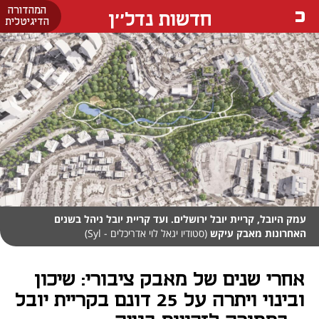
המהדורה
חדשות נדל''ן
הדיגיטלית
עמק היובל, קריית יובל ירושלים. ועד קריית יובל ניהל בשנים
האחרונות מאבק עיקש
(סטודיו יגאל לוי אדריכלים - Syl)
אחרי שנים של מאבק ציבורי: שיכון
ובינוי ויתרה על 25 דונם בקריית יובל