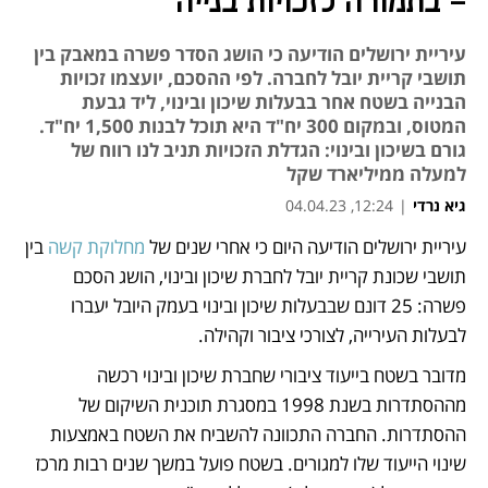
- בתמורה לזכויות בנייה
עיריית ירושלים הודיעה כי הושג הסדר פשרה במאבק בין
תושבי קריית יובל לחברה. לפי ההסכם, יועצמו זכויות
הבנייה בשטח אחר בבעלות שיכון ובינוי, ליד גבעת
המטוס, ובמקום 300 יח"ד היא תוכל לבנות 1,500 יח"ד.
גורם בשיכון ובינוי: הגדלת הזכויות תניב לנו רווח של
למעלה ממיליארד שקל
גיא נרדי
|
12:24, 04.04.23
עיריית ירושלים הודיעה היום כי אחרי שנים של 
מחלוקת קשה
 בין 
נפתח בכרטיסייה חדשה
נפתח בכרטיסייה חדשה
תושבי שכונת קריית יובל לחברת שיכון ובינוי, הושג הסכם 
פשרה: 25 דונם שבבעלות שיכון ובינוי בעמק היובל יעברו 
לבעלות העירייה, לצורכי ציבור וקהילה. 
מדובר בשטח בייעוד ציבורי שחברת שיכון ובינוי רכשה 
מההסתדרות בשנת 1998 במסגרת תוכנית השיקום של 
ההסתדרות. החברה התכוונה להשביח את השטח באמצעות 
שינוי הייעוד שלו למגורים. בשטח פועל במשך שנים רבות מרכז 