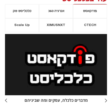
פודקאסט
אנרגיה 360
כלכליסט טק
Scale Up
XIMUSNXT
CTECH
יסייה חדשה
נפתח בכרטיסייה חדשה
מדברים כלכלה, עסקים ומה שביניהם