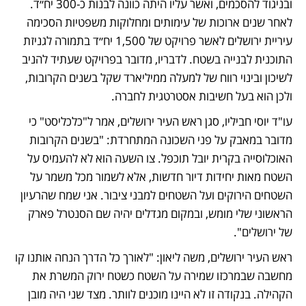
ובניגוד להסכמים, ואשר עליו היתה כוונה לבנות כ-300 יח״ד. 
לאחר שנים ארוכות של עימותים ומחלוקות משפטיות הסכימה 
עיריית ירושלים לאשר פרויקט של 1,500 יח״ד בתמורה לגניזת 
התוכנית לבנייה בשטח. לדבריו, מדובר בפרויקט שעתיד להניב 
לשיכון ובינוי רווח של למעלה ממיליארד שקל בשנים הקרובות, 
ולכן הוא בעל חשיבות אסטרטגית לחברה.
עו"ד יוסי חביליו, סגן ראש העיר ירושלים, אמר ל"כלכליסט" כי 
מדובר במאבק על פני השכונה המתחרדת: "בשנים הקרובות 
האוכלוסייה בקרית יובל תוכפל. צו השעה הוא לא להעמיס על 
השטח מאות יחידות דיור חדשות, אלא לשמור מכל משמר על 
השטחים הירוקים ועל השטחים למבני ציבור. אני שמח שהרעיון 
הראשוני שלי מומש, ובמקום מגדלים יהיה שם הסנטרל פארק 
של ירושלים". 
ראש העיר ירושלים, משה ליאון: "לאורך כל הדרך הנחה אותנו קו 
מחשבה שבמרכזו שמירה על השטח כשטח ירוק המשרת את 
הקהילה. בנקודה זו לא היינו מוכנים לוותר. מצד שני היה מובן 