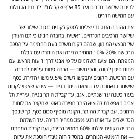
לדירות שלושה חדרים ועד 85 אלף שקל למ"ר לדירות הגדולות 
עם חמישה חדרים.
את ההנחה הזו גינדי יצליחו לספק לקונים בזכות שילוב של 
שלושה מרכיבים הכרחיים. ראשית, בחברה הבינו כי תם העידן 
של מבצעי המימון, שבהם לקוח משלם בעת החתימה על הסכם 
הרכישה 20%-10% ממחיר הדירה ואת היתרה עם קבלת 
המפתח. הם יציעו תשלומים על פי אבני דרך ידועות מראש, עם 
פחות סיכון לקונה, והכי חשוב — הרבה פחות עלויות לחברה. 
עם הרכישה, הקונים יתבקשו לשלם 9.5% משווי הדירה, כסף 
שישמר בנאמנות עד הוצאת היתר בנייה — אירוע שצפוי לקרות 
בעוד כשנה עד שנתיים. אגב, עד קבלת היתר בנייה, עיריית תל 
אביב מאפשרת להוציא היתר חפירה באופן שמקצר את לוחות 
הזמנים. עם קבלת ההיתר, הקונה מוסיף סכום כסף, כך שבסך 
הכל ישלים עד אותו רגע 35% ממחיר הדירה. עד השלמת 
הבנייה הקונים ישלמו 60% ממחיר הדירה, ועם קבלת המפתח 
— את ה־40% הנותרים. במסלול הזה גינדי חוסכת את עלות 