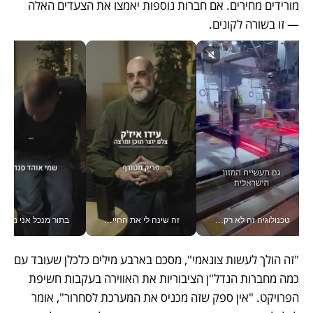
מורידים מחירים. אם חברות נוספות יאמצו את הצעדים האלה 
— זו בשורה לקונים.
טכנולוגיה זה לא רק בהייטק: גם תעשיית המזון הישראלית מאמצת כלי AI, אוטומציה וניתוח דאטה בזמן אמת
זה שינה לי את החיים: איך עידו איז'ק הופך את הסמארטפון לכלי צילום מקצועי_v
בתור מנכל אני מקבל מאות הח
"זה הולך לעשות צונאמי", מסכם בארבע מילים כלכלן שעובד עם 
כמה מחברות הנדל"ן הציבוריות את האווירה בעקבות חשיפת 
הפרויקט. "אין ספק שזה מכניס את המערכת לסחרור", אומר 