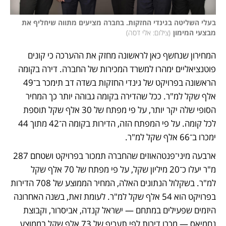
בעלי השליטה בגינדי החזקות. בחברה מציעים מתווה שיחליף את 
מבצעי המימון
(
צילום: אלי דסה
)
המחירון שנחשף כאן לראשונה מחזק את ההערכה כי קונים 
פוטנציאליים ימהרו למשרד המכירות של החברה. דירה בקומה 
הראשונה בפרויקט של גינדי החזקות בשדה דב תימכר ב־49 
אלף שקל למ"ר. ככל שהדירה בקומה גבוהה יותר כך המחיר 
הסופי שלה יקר יותר, על פי מפתח של 30 אלף שקל תוספת 
לכל קומה. על פי המפתח הזה, הדירות בקומה ה־42 מתוך 44 
ימכרו ב־66 אלף שקל למ"ר. 
ארבעה מיני־פנטהאוזים שהחברה תמכור בפרויקט ושטחם 287 
מ"ר יעלו כ־20 מיליון שקל, על פי מפתח של 70 אלף שקל 
למ"ר. בשקלול הנתונים האלה, המחיר הממוצע של 708 הדירות 
בפרויקט הוא 54 אלף שקל למ"ר. לעומת זאת, בשנה האחרונה 
היזמים שפעילים במתחם — ישראל קנדה, אביסרור, וקבוצת 
נחמיאס — מכרו דירות לפי תעריף של 73 אלף שקל בממוצע 