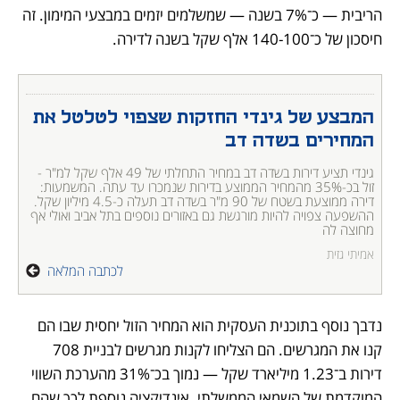
הריבית — כ־7% בשנה — שמשלמים יזמים במבצעי המימון. זה 
חיסכון של כ־140-100 אלף שקל בשנה לדירה.
המבצע של גינדי החזקות שצפוי לטלטל את 
המחירים בשדה דב
גינדי תציע דירות בשדה דב במחיר התחלתי של 49 אלף שקל למ"ר - 
זול בכ-35% מהמחיר הממוצע בדירות שנמכרו עד עתה. המשמעות: 
דירה ממוצעת בשטח של 90 מ"ר בשדה דב תעלה כ-4.5 מיליון שקל. 
ההשפעה צפויה להיות מורגשת גם באזורים נוספים בתל אביב ואולי אף 
מחוצה לה
אמיתי גזית
לכתבה המלאה
נדבך נוסף בתוכנית העסקית הוא המחיר הזול יחסית שבו הם 
קנו את המגרשים. הם הצליחו לקנות מגרשים לבניית 708 
דירות ב־1.23 מיליארד שקל — נמוך בכ־31% מהערכת השווי 
המוקדמת של השמאי הממשלתי. אינדיקציה נוספת לכך שהם 