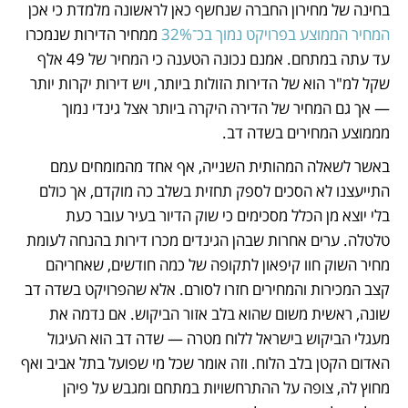
בחינה של מחירון החברה שנחשף כאן לראשונה מלמדת כי אכן 
המחיר הממוצע בפרויקט נמוך בכ־32% 
ממחיר הדירות שנמכרו 
עד עתה במתחם. אמנם נכונה הטענה כי המחיר של 49 אלף 
שקל למ"ר הוא של הדירות הזולות ביותר, ויש דירות יקרות יותר 
— אך גם המחיר של הדירה היקרה ביותר אצל גינדי נמוך 
מממוצע המחירים בשדה דב.
באשר לשאלה המהותית השנייה, אף אחד מהמומחים עמם 
התייעצנו לא הסכים לספק תחזית בשלב כה מוקדם, אך כולם 
בלי יוצא מן הכלל מסכימים כי שוק הדיור בעיר עובר כעת 
טלטלה. ערים אחרות שבהן הגינדים מכרו דירות בהנחה לעומת 
מחיר השוק חוו קיפאון לתקופה של כמה חודשים, שאחריהם 
קצב המכירות והמחירים חזרו לסורם. אלא שהפרויקט בשדה דב 
שונה, ראשית משום שהוא בלב אזור הביקוש. אם נדמה את 
מעגלי הביקוש בישראל ללוח מטרה — שדה דב הוא העיגול 
האדום הקטן בלב הלוח. וזה אומר שכל מי שפועל בתל אביב ואף 
מחוץ לה, צופה על ההתרחשויות במתחם ומגבש על פיהן 