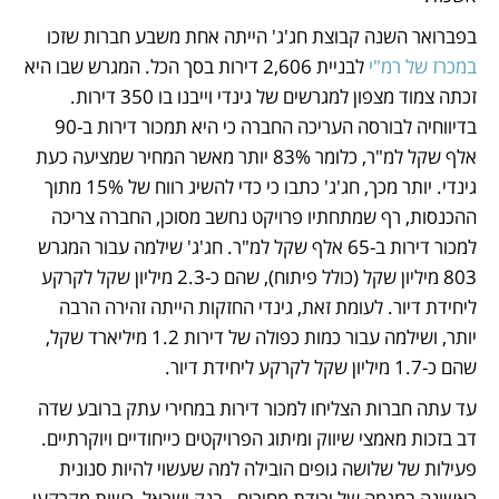
בפברואר השנה קבוצת חג'ג' הייתה אחת משבע חברות שזכו 
במכרז של רמ"י
 לבניית 2,606 דירות בסך הכל. המגרש שבו היא 
זכתה צמוד מצפון למגרשים של גינדי וייבנו בו 350 דירות. 
בדיווחיה לבורסה העריכה החברה כי היא תמכור דירות ב-90 
אלף שקל למ"ר, כלומר 83% יותר מאשר המחיר שמציעה כעת 
גינדי. יותר מכך, חג'ג' כתבו כי כדי להשיג רווח של 15% מתוך 
ההכנסות, רף שמתחתיו פרויקט נחשב מסוכן, החברה צריכה 
למכור דירות ב-65 אלף שקל למ"ר. חג'ג' שילמה עבור המגרש 
803 מיליון שקל (כולל פיתוח), שהם כ-2.3 מיליון שקל לקרקע 
ליחידת דיור. לעומת זאת, גינדי החזקות הייתה זהירה הרבה 
יותר, ושילמה עבור כמות כפולה של דירות 1.2 מיליארד שקל, 
שהם כ-1.7 מיליון שקל לקרקע ליחידת דיור.
עד עתה חברות הצליחו למכור דירות במחירי עתק ברובע שדה 
דב בזכות מאמצי שיווק ומיתוג הפרויקטים כייחודיים ויוקרתיים. 
פעילות של שלושה גופים הובילה למה שעשוי להיות סנונית 
ראשונה במגמה של ירידת מחירים - בנק ישראל, רשות מקרקעי 