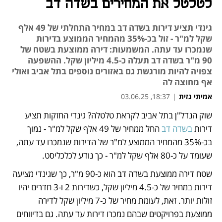
לטלטל את המחירים בשדה דב
גינדי תציע דירות בשדה דב במחיר התחלתי של 49 אלף
שקל למ"ר - זול בכ-35% מהמחיר הממוצע בדירות
שנמכרו עד עתה. המשמעות: דירה ממוצעת בשטח של
90 מ"ר בשדה דב תעלה כ-4.5 מיליון שקל. ההשפעה
צפויה להיות מורגשת גם באזורים נוספים בתל אביב ואולי
אף מחוצה לה
אמיתי גזית
|
18:37, 03.06.25
שוק הנדל"ן בתל אביב לקראת טלטלה? גינדי החזקות תציע 
נפתח בכרטיסייה חדשה
נפתח בכרטיסייה חדשה
נפתח בכרטיסייה חדשה
נפתח בכרטיסייה חדשה
נפתח בכרטיסייה חדשה
נפתח בכרטיסייה חדשה
נפתח בכרטיסייה חדשה
דירות 
בשדה דב
 החל ממחיר של 49 אלף שקל למ"ר - נמוך 
בכ-35% מהמחיר הממוצע למ"ר של הדירות שנמכרו עד עתה, 
שעומד על כ-80 אלף שקל למ"ר - כך נודע לכלכליסט.
שטח דירה ממוצעת בשדה דב הוא כ-90 מ"ר, כך שגינדי מציעה 
דירות במחיר של כ-4.5 מיליון שקל, כשדירות 2 ו-3 חדרים יהיו 
זולות יותר. זאת, לעומת מחיר של כ-7 מיליון שקל לדירה 
ממוצעת בפרויקטים שבהם נמכרו דירות עד עתה. גם בדיווחים 