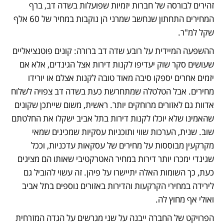
זהירים לבורסה של חברות יזמיות שפועלות בשדה דב, ברף 
המחירים התחתון שנחשב שמרני הן נוקבות במחיר של 60 אלף 
שקל למ"ר.
ההשפעה המיידית על רובע שדה דב ברורה: קונים פוטנציאליים 
שעושים סקר שוק יעדיפו לקנות דירות אצל הגינדים, אלא אם 
יזמים אחרים יספקו סיבה מאוד טובה לקנות אצלם או יורידו 
מחירים. אבל הטלטלה שמתחרשת כעת בשדה דב צפויה לשלוח 
אדוות גם לאזורים מרוחקים יותר. ראשית, משום שייתכן שקונים 
שהאמינו שלא יוכלו לקנות דירות בתל אביב ישקלו את החלטתם 
שוב. שנית, הערכות שווי ותוכניות עסקיות שמכינים שמאי 
מקרקעין מבוססות על מחירים של עסקאות עדכניות, וככל 
שגינדי ימכרו יותר דירות במחיר האטרקטיבי שאותו הם מציגים 
כעת, כך השומות האלה יתיישרו על פיהן. זה עשוי להוביל גם 
לירידה במחירי הקרקעות והדירות באזורים נוספים בתל אביב 
ואולי אף מחוץ לה.
הפרויקט של החברה ייבנה על שני מגרשים על הגדה המזרחית 