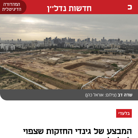
המהדורה
חדשות נדל''ן
הדיגיטלית
שדה דב
(צילום: אוראל כהן)
בלעדי
המבצע של גינדי החזקות שצפוי