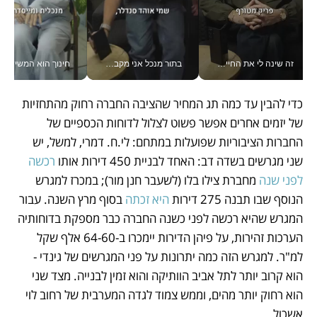
זה שינה לי את החיים: איך עידו איז'ק הופך את הסמארטפון לכלי צילום מקצועי_v
בתור מנכל אני מקבל מאות החלטות ביום, וה- Galaxy Z Fold8 Ultra עוזר לי לחתוך אותן מהר יותר_v
חינוך הוא המש
כדי להבין עד כמה תג המחיר שהציבה החברה רחוק מהתחזיות 
של יזמים אחרים אפשר פשוט לצלול לדוחות הכספיים של 
החברות הציבוריות שפועלות במתחם: לי.ח. דמרי, למשל, יש 
שני מגרשים בשדה דב: האחד לבניית 450 דירות אותו 
רכשה 
לפני שנה
 מחברת צילו בלו (לשעבר חנן מור); במכרז למגרש 
הנוסף שבו תבנה 275 דירות 
היא זכתה
 בסוף מרץ השנה. עבור 
המגרש שהיא רכשה לפני כשנה החברה כבר מספקת בדוחותיה 
הערכות זהירות, על פיהן הדירות יימכרו ב-64-60 אלף שקל 
למ"ר. למגרש הזה כמה יתרונות על פני המגרשים של גינדי - 
הוא קרוב יותר לתל אביב הוותיקה והוא זמין לבנייה. מצד שני 
הוא רחוק יותר מהים, וממש צמוד לגדה המערבית של רחוב לוי 
אשכול. 