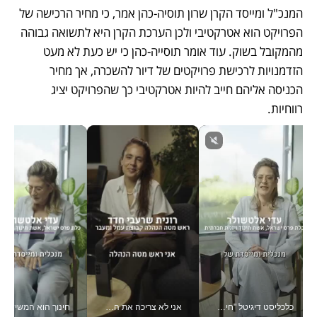
המנכ"ל ומייסד הקרן שרון תוסיה-כהן אמר, כי מחיר הרכישה של 
הפרויקט הוא אטרקטיבי ולכן הערכת הקרן היא לתשואה גבוהה 
מהמקובל בשוק. עוד אומר תוסייה-כהן כי יש כעת לא מעט 
הזדמנויות לרכישת פרויקטים של דיור להשכרה, אך מחיר 
הכניסה אליהם חייב להיות אטרקטיבי כך שהפרויקט יציג 
רווחיות.
כלכליסט דיגיטל "חינוך הוא המשימה של החיים שלי"_v
אני לא צריכה את המשרד: רונית שרעבי-חדד מנהלת ארגון של 30000 עובדים מכל מקום_v
חינוך הוא המש