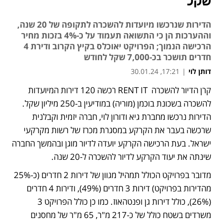
שקל
הדירות שנרכשו מיועדות להשכרה לתקופה של 20 שנה,
וההערכות הן כי התשואה תעמוד על כ-4% בזכות מחיר
הרכישה הנמוך; הפרויקט יאוכלס בקיץ הקרוב ודירת 4
חדרים תושכר בכ-7,000 שקל לחודש
דותן לוי
|
17:21, 30.01.24
קרן הדיור להשכרה  RENT IT רכשה 120 דירות המיועדות 
נפתח בכרטיסייה חדשה
להשכרה בשכונת בוכמן (מוריה) במודיעין ב-250 מיליון שקל. 
הדירות נרכשו מחברת גיא ודורון לוי, חברה יזמית וקבלנית 
שרכשה בעבר את הקרקע במסגרת מכרז של רשות מקרקעי 
ישראל. בעת הרכישה הקרקע יועדה לדיור מוגן ובהמשך החברה 
שינתה את יעוד הקרקע לדיור להשכרה ל-20 שנה. 
מדובר בפרויקט הכולל תמהיל מגוון של דירות 2 חדרים (כ-25% 
מהדירות בפרויקט) דירות 3 חדרים (49%), ודירות 4 חדרים 
(26%), כולל דירות גן ופנטהאוז. כמו כן כולל הפרויקט 3 
משרדים בשטח כולל של כ-217 מ"ר, 65 מ"ר של מחסנים 