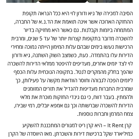
הסיבה למכירה של גיא ודורון לוי היא ככל הנראה תקופת 
ההחזקה הארוכה אשר אינה תואמת את הד.נ.א של החברה, 
המתמחה ביזמות וקבלנות. גם כאשר היא מחזיקה בדיור 
להשכרה מדובר בתקופות קצרות יותר של עד 5 שנים, ומרבית 
הרכישות נעשו בימים שבהם עלות המימון הייתה נמוכה ומחירי 
הדירות עלו בהתמדה. כעת, כשמצב השוק השתנה, גיא ודורון 
לוי לצד יזמים אחרים, מעדיפים להיפטר ממלאי הדירות להשכרה 
שהפך בחלק מהמקרים לנטל. בתקופה הנוכחית עלות הכסף 
ליזמים הפכה לגבוהה וחוסר הוודאות מקשה על פעילותן, כך 
שמרבית החברות מעדיפות להגדיל את תזרים המזומנים 
ולהמתין. בעבר דווח, כי גם גינדי החזקות מוכרת את מלאי 
הדירות להשכרה שברשותה וכך גם אמפא יובלים, רמי שבירו, 
צמח המרמן וחברות נוספות. 
 קרן It Rent – היא קרן ריט למגורים המתכננת להשקיע 
כמיליארד שקל ברכישת דירות והשכרתן. מאז היווסדה של הקרן 