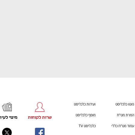
h – the gateway to Tech
You're NXT
פוטו כלכליסט
ועידות כלכליסט
המרת מט"ח
מוסף כלכליסט
שרות לקוחות
מינוי לעית
עמוד מט"ח כללי
כלכליסט TV