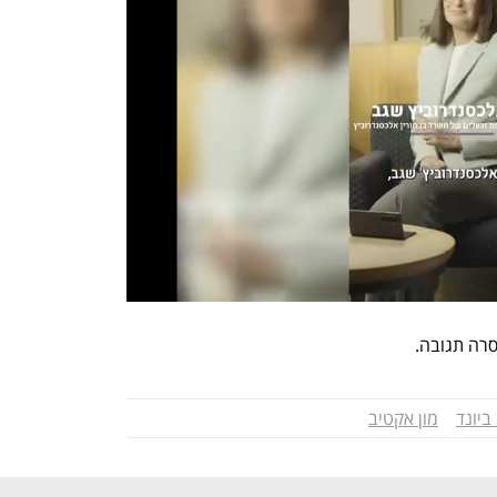
סרה תגובה.
ביונד
מון אקטיב