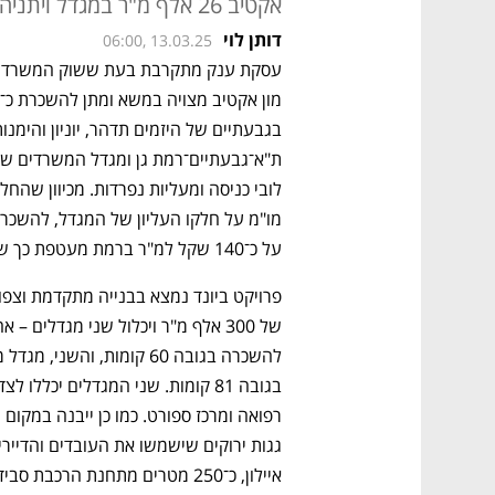
אקטיב 26 אלף מ"ר במגדל ויתניה בת"א
דותן לוי
06:00, 13.03.25
על כ־140 שקל למ"ר ברמת מעטפת כך שדמי השכירות השנתיים מוערכים בכ־54 מיליון שקל. 