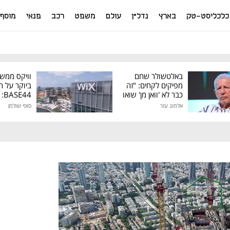
כלכליסט-טק
בארץ
נדל"ן
עולם
משפט
רכב
פנאי
מוסף
באלטשולר שחם
וויקס ממש
מפיקים לקחים: "זה
ביוקר על ר
כבר לא 'וואן מן' שואו
44
של גילעד"
אלמוג עזר
סופי שולמן
מיליון דולר