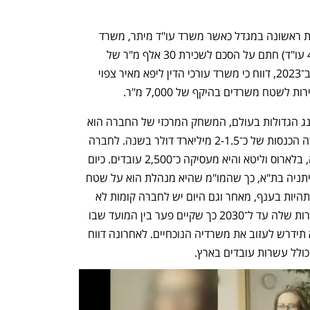
בנובמבר 2022 דווח על עסקה משמעותית ראשונה במגדל כאשר משרד עו"ד מיתר, משרד 
עורכי הדין הגדול בישראל (למעלה מ־450 עו"ד) חתם על הסכם לשכירת 30 אלף מ"ר של 
משרדים לתקופה של 25 שנים. בהמשך, ב־2023, דווח כי משרד עורכי הדין ליפא מאיר צפוי 
לשטח משרדים בהיקף של 7,000 מ"ר.
מון אקטיב נחשבת לאחת מחברות הגיימינג הגדולות בעולם, המשחק המרכזי של החברה הוא 
קוין מאסטר (Coin Master) שיוצר לחברה הכנסות של כ־2-1.5 מיליארד דולר בשנה. לחברה 
מרכז פיתוח גדול בקייב, משרדים ברומניה, בלארוס וליטא והיא מעסיקה כ־2,500 עובדים. כיום 
שוכרת מון אקטיב כ־26 אלף מ"ר במגדל ויתניה בת"א, כך שהמו"מ שהיא מנהלת הוא על שטח 
דומה אך למרות זאת הוא מעורר לא מעט תהיות בענף, מאחר וגם היום יש לחברה קומות לא 
מאוכלסות וכן היא חידשה את הסכם השכירות שלה עד ל־2030 כך שקיים פער בין המועד שבו 
מתאכלס מגדל ביונד לבין המועד שבו היא תידרש לעזוב את משרדיה הנוכחיים. לאחרונה דווח 
לל עשרות עובדים בארץ. 