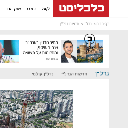
24/7
באזז
שוק ההון
דף הבית
נדל''ן
חדשות נדל''ן
מחיר הבניין בארה"ב
צנח ב-90%,
כלכליסט
דיגיטל
והחלומות על תשואה
גבוהה התנפצו
אלמוג עזר
נדל"ן
חדשות הנדל"ן
נדל"ן עולמי