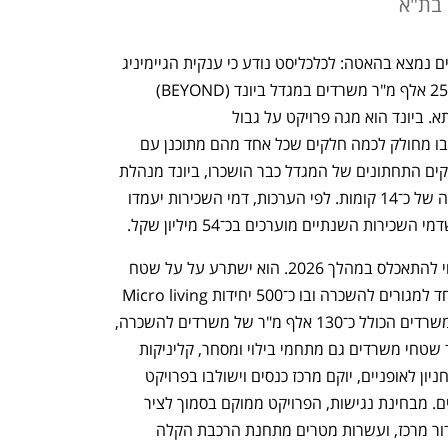
עסקת ענק מתקרבת בעת ששוק המשרדים נמצא בהאטה: לכלכליסט נודע כי ענקית הגיימיניג 
מון אקטיב מצויה במשא ומתן להשכרת כ־25 אלף מ"ר משרדים במגדל ביונד (BEYOND) 
בגבעתיים של היזמים תדהר, יוניון והימנותא. ביונד הוא מגה פרויקט על גבול 
ת"א־גבעתיים־רמת גן ומגדל המשרדים שבו מחולק לכמה חלקים שכל אחד מהם מתוכנן עם 
לובי כניסה ומעליות נפרדות. מכיוון שהחלקים התחתונים של המגדל כבר הושכרו, ביונד מנהלת 
מו"מ על חלקו העליון של המגדל, להשכרה של כ־14 קומות. לפי הערכות, דמי השכירות יעמדו 
פרויקט ביונד נמצא בבנייה מתקדמת וצפוי להתאכלס במהלך 2026. הוא ישתרע על על שטח 
של 300 אלף מ"ר ויכלול שני מגדלים – אחד למגורים להשכרה ובו כ־500 יחידות Micro living 
להשכרה בגובה 60 קומות, והשני, מגדל משרדים הכולל כ־130 אלף מ"ר של משרדים להשכרה, 
בגובה 81 קומות. שני המגדלים יכללו לצד שטחי משרדים גם מתחמי בילוי ומסחר, קליניקות 
רפואה ומרכז ספורט. כמו כן ייבנה במקום חניון לאופניים, יוקם מרכז כנסים וישולבו בפרויקט 
גגות ירוקים שישמשו את העובדים והדיירים. מבחינת נגישות, הפרויקט ממוקם בסמוך לציר 
איילון, כ־250 מטרים מתחנת הרכבת סבידור מרכז, ועשרות מטרים מתחנת הרכבת הקלה 