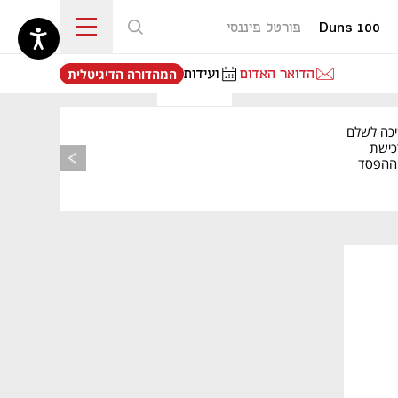
Duns 100
פורטל פיננסי
נפתח בכרטיסייה חדשה
הדואר האדום
ועידות
המהדורה הדיגיטלית
יכה לשלם
כישת
BASE: ההפסד
הרבעוני זינק ל-76