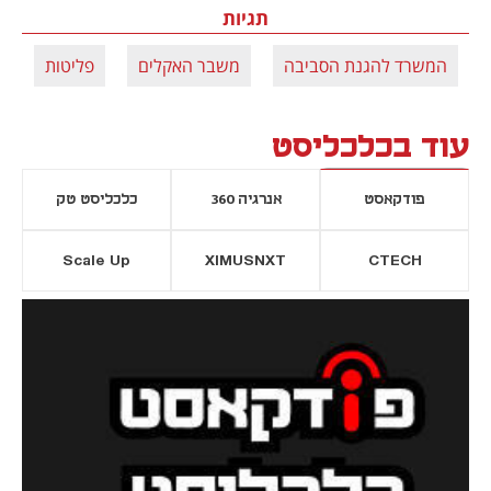
תגיות
המשרד להגנת הסביבה
משבר האקלים
פליטות
פ
עוד בכלכליסט
פודקאסט
אנרגיה 360
כלכליסט טק
Scale Up
XIMUSNXT
CTECH
יסייה חדשה
נפתח בכרטיסייה חדשה