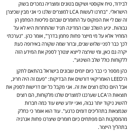
לבידוד, טיח אקוסטי ושיקום בטונים ומוצריה נמכרים בשוק 
הישראלי. "בחרנו לעשות LCA למוצרים שלנו כי אני מבין שכיצרן 
זה שם לי את הפוקוס על החומרים שבהם פליטות הפחמן הן 
גבוהות. יגיע השלב שבו המדינה תגיד שהתחרות היא לא על 
המחיר אלא על מי מייצר פחות פחמן בדרך", אומר כהן. "נערכתי 
לכך כבר לפני שלוש שנים, וברור שמה שקורה באירופה כעת 
יקרה גם כאן, ומי שירצה לייצא יצטרך לספק את המידע הזה 
ללקוחות כולל שלב השינוע". 
כהן מספר כי כבר כיום יזמים שבונים בישראל בהתאם לתקן 
ה־LEED האמריקאי דורשים את הבדיקות: "פעם זה היה חריג, 
אבל היום כולם רוצים את זה. אני מקבל כל יום דרישות לספק את 
תוצאות ה־LCA שערכנו למוצרים שלנו מלקוחות, הם רוצים 
להשיג ניקוד יותר גבוה, ואני יודע שיש עוד כמה חברות 
שנמצאות בתהליכים דומים כרגע". עוד הוא אומר כי כחלק 
מהמסקנות הם מפתחים כיום חומרים שיצרכו פחות אנרגיה 
בתהליך הייצור.