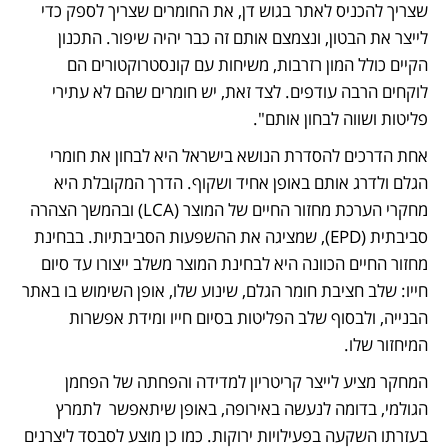
שצריך להכניס לאתר בגוש דן, את החומרים שצריך לספק כדי 
לייצר את הבטון, ונצמצם אותם זה כבר יהיה שיפור. התכנון 
הקיים כולל המון רזרבות, משיחות עם קונסטרוקטורים הם 
לוקחים הרבה עודפים. לצד זאת, יש חומרים שהם לא עתירי 
פליטות ושווה לבחון אותם". 
אחת הדרכים להסדרת הנושא בישראל היא לבחון את חומרי 
הגלם ולדרג אותם באופן אחיד ושקוף. הדרך המקובלת היא 
מחקרי הערכת מחזור החיים של המוצר (LCA) ובהמשך הצהרה 
סביבתית (EPD), שמציגה את ההשפעות הסביבתיות. בבחינת 
מחזור החיים הכוונה היא לבחינת המוצר משלב ייצורו עד סיום 
חייו: שלב חציבת חומר הגלם, שינוע שלו, אופן השימוש בו באתר 
הבנייה, ולבסוף שלב הפליטות בסיום חייו ומידת אפשרות 
המיחזור שלו. 
המחקר מציע לייצר קריטריון למדידה והפחתה של הפחמן 
הגולמי, בדומה לנעשה באירופה, באופן שיתאפשר  לתמרץ 
בעזרתו השקעה בפעילויות ירוקות. כמו כן מוצע לסבסד ליצרנים 