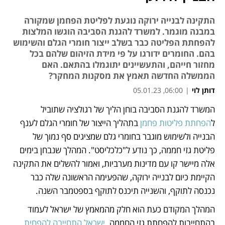
התקינה לבנייה ירוקה נוגעת לפליטת הפחמן שמקורה
במבנה מוגמר. למשרד להגנת הסביבה הוגשו המלצות
להפחתת הפליטה כבר בשלב ייצור חומרי הגלם והשימוש
בהם. החומרים ידורגו על פי מידת הזיהום שלהם בכל
מחזור חייהם, והתעשיינים יתוגמלו בהתאם. האם
הממשלה החדשה תאמץ את מסקנות המחקר?
דותן לוי
|
06:00, 05.01.23
המשרד להגנת הסביבה בוחן הליך של רגולציה שתוביל 
נפתח בכרטיסייה חדשה
נפתח בכרטיסייה חדשה
ל
הפחתת פליטות פחמן 
בתהליך הייצור של חומרי הגלם לענף 
הבנייה ולשימוש מוגבר בחומרי גלם שמציגים סף נמוך של 
פליטת גזי חממה, כך נודע ל"כלכליסט". המהלך שנבחן בימים 
אלה מיישר קו עם מדינות מערביות, ואמור להשלים את התקינה 
הקיימת כיום לבנייה ירוקה, שהפעימה הראשונה שלה כבר 
נכנסה לתוקף, והשנייה תיכנס לתוקף בספטמבר השנה. 
המהלך המקודם כעת הוא חלק מהמאמץ של ישראל לעמוד 
בהתחייבות להפחתת גזי החממה. 
ישראל התחייבה להפחית 