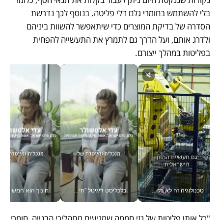
בלי להשתמש בחומרי גלם דלי פליטה. בנוסף לכך נדרשת 
הסדרה של בדיקת המוצרים כדי שיתאפשר להשוות ביניהם 
ולדרג אותם, ועל הדרך גם לתמרץ את התעשייה להפחית 
בפליטות במהלך ייצורם. 
טכנולוגיה זה לא רק בהייטק: גם תעשיית המזון הישראלית מאמצת כלי AI, אוטומציה וניתוח דאטה בזמן אמת
כלכליסט דיגיטל "חינוך הוא המשימה של החיים שלי"_v
חינוך הוא המש
"כל אותן פליטות של גזי חממה שמגיעים מתהליכי הבנייה, חומרי 