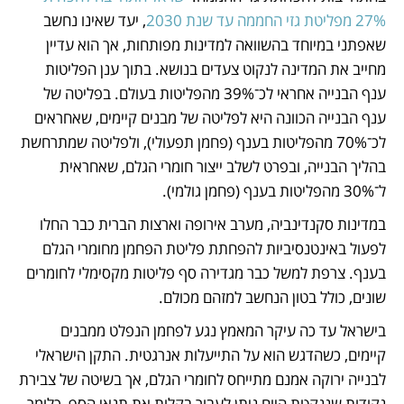
27% מפליטת גזי החממה עד שנת 2030
, יעד שאינו נחשב 
שאפתני במיוחד בהשוואה למדינות מפותחות, אך הוא עדיין 
מחייב את המדינה לנקוט צעדים בנושא. בתוך ענן הפליטות 
ענף הבנייה אחראי לכ־39% מהפליטות בעולם. בפליטה של 
ענף הבנייה הכוונה היא לפליטה של מבנים קיימים, שאחראים 
לכ־70% מהפליטות בענף (פחמן תפעולי), ולפליטה שמתרחשת 
בהליך הבנייה, ובפרט לשלב ייצור חומרי הגלם, שאחראית 
ל־30% מהפליטות בענף (פחמן גולמי).   
במדינות סקנדינביה, מערב אירופה וארצות הברית כבר החלו 
לפעול באינטנסיביות להפחתת פליטת הפחמן מחומרי הגלם 
בענף. צרפת למשל כבר מגדירה סף פליטות מקסימלי לחומרים 
שונים, כולל בטון הנחשב למזהם מכולם.  
בישראל עד כה עיקר המאמץ נגע לפחמן הנפלט ממבנים 
קיימים, כשהדגש הוא על התייעלות אנרגטית. התקן הישראלי 
לבנייה ירוקה אמנם מתייחס לחומרי הגלם, אך בשיטה של צבירת 
נקודות שננקטת היום ניתן לעבור בקלות את תנאי הסף, כלומר 