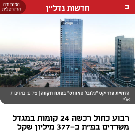
המהדורה
חדשות נדל''ן
הדיגיטלית
הדמיית פרוייקט "גלובל טאוורס" בפתח תקווה
| צילום: באדיבות
אליין
רבוע כחול רכשה 24 קומות במגדל
משרדים בפ"ת ב-377 מיליון שקל