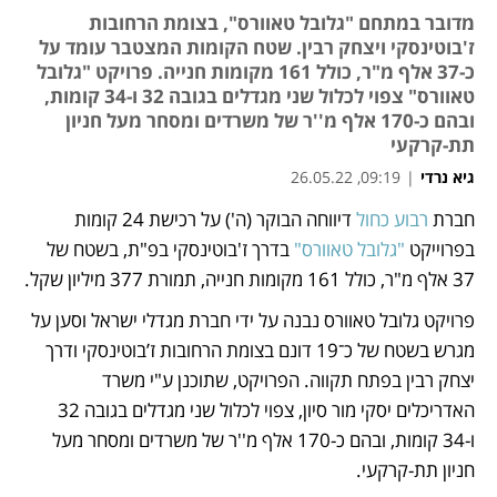
מדובר במתחם "גלובל טאוורס", בצומת הרחובות
ז'בוטינסקי ויצחק רבין. שטח הקומות המצטבר עומד על
כ-37 אלף מ"ר, כולל 161 מקומות חנייה. פרויקט "גלובל
טאוורס" צפוי לכלול שני מגדלים בגובה 32 ו-34 קומות,
ובהם כ-170 אלף מ''ר של משרדים ומסחר מעל חניון
תת-קרקעי
גיא נרדי
|
09:19, 26.05.22
חברת 
רבוע כחול
 דיווחה הבוקר (ה') על רכישת 24 קומות 
נפתח בכרטיסייה חדשה
נפתח בכרטיסייה חדשה
בפרוייקט 
"גלובל טאוורס"
 בדרך ז'בוטינסקי בפ"ת, בשטח של 
37 אלף מ"ר, כולל 161 מקומות חנייה, תמורת 377 מיליון שקל. 
פרויקט גלובל טאוורס נבנה על ידי חברת מגדלי ישראל וסען על 
מגרש בשטח של כ־19 דונם בצומת הרחובות ז’בוטינסקי ודרך 
יצחק רבין בפתח תקווה. הפרויקט, שתוכנן ע"י משרד 
האדריכלים יסקי מור סיון, צפוי לכלול שני מגדלים בגובה 32 
ו-34 קומות, ובהם כ-170 אלף מ''ר של משרדים ומסחר מעל 
חניון תת-קרקעי. 