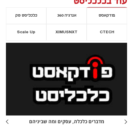
עוד בכלכליסט
פודקאסט
אנרגיה 360
כלכליסט טק
Scale Up
XIMUSNXT
CTECH
יסייה חדשה
נפתח בכרטיסייה חדשה
מדברים כלכלה, עסקים ומה שביניהם