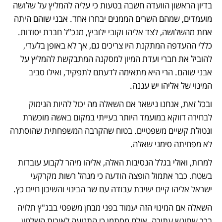
בדיון הראשון הוועדה חשבה בטעות כי עליה להמליץ על שלושה 
מועמדים, שמהם השרים הממנים יבחרו אחד. אבני שוהם היתה 
אחת מהשלושה, לצד אליהו וקובי ילוביץ, מנכ"ל חברת יסודות. 
כללי ההעדפה המתקנת היו צריכים גם, אך לא באופן בלעדי, 
להוביל את חברי ועדת המיון למסקנה המתבקשת להמליץ על 
אבני שוהם. הרי היא מתאימה לדעתם לתפקיד, ואילו סביב 
המינוי של אליהו יש עננה. 
ובכל זאת, אנחנו נישאר אם השאלה מה יכול להיות הנימוק 
לבחירה דווקא במועמד היותר בעייתי במקום באשה מוכשרת 
ונטולת קשיים משפטיים. בטוח שהקרבה המשפחתית שהוסתרה 
לא מפחיתה סימני שאלה. 
למרות, ואולי בגלל הנסיבות האלה, אליהו מיהר לקבוע עובדות 
בשטח. כבר אתמול הופצה הודעה כי מנהל רשות מקרקעי 
ישראל אליהו קיים ישיבת עבודה עם שר הבינוי והשיכון חיים כץ. 
השאלה אם המינוי הזה יעמוד בפני מבחן משפטי בבג"ץ תלויה 
בכך שתוגש עתירה. אולם מסתמן כי התנועה לאיכות השלטון, 