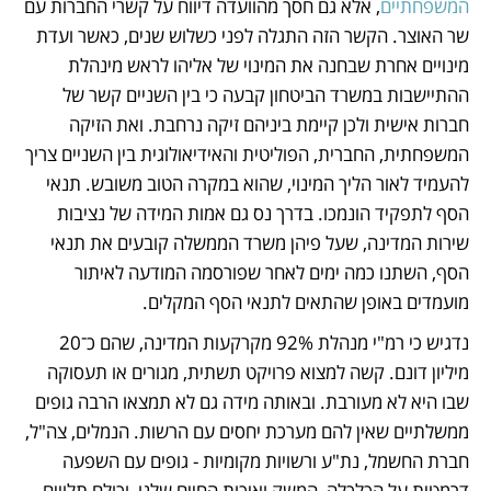
המשפחתיים
, אלא גם חסך מהוועדה דיווח על קשרי החברות עם 
שר האוצר. הקשר הזה התגלה לפני כשלוש שנים, כאשר ועדת 
מינויים אחרת שבחנה את המינוי של אליהו לראש מינהלת 
ההתיישבות במשרד הביטחון קבעה כי בין השניים קשר של 
חברות אישית ולכן קיימת ביניהם זיקה נרחבת. ואת הזיקה 
המשפחתית, החברית, הפוליטית והאידיאולוגית בין השניים צריך 
להעמיד לאור הליך המינוי, שהוא במקרה הטוב משובש. תנאי 
הסף לתפקיד הונמכו. בדרך נס גם אמות המידה של נציבות 
שירות המדינה, שעל פיהן משרד הממשלה קובעים את תנאי 
הסף, השתנו כמה ימים לאחר שפורסמה המודעה לאיתור 
מועמדים באופן שהתאים לתנאי הסף המקלים.
נדגיש כי רמ"י מנהלת 92% מקרקעות המדינה, שהם כ־20 
מיליון דונם. קשה למצוא פרויקט תשתית, מגורים או תעסוקה 
שבו היא לא מעורבת. ובאותה מידה גם לא תמצאו הרבה גופים 
ממשלתיים שאין להם מערכת יחסים עם הרשות. הנמלים, צה"ל, 
חברת החשמל, נת"ע ורשויות מקומיות - גופים עם השפעה 
דרמטית על הכלכלה, המשק ואיכות החיים שלנו, וכולם תלויים 