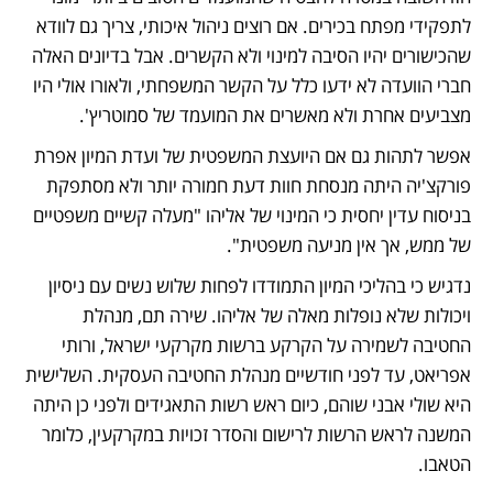
לתפקידי מפתח בכירים. אם רוצים ניהול איכותי, צריך גם לוודא 
שהכישורים יהיו הסיבה למינוי ולא הקשרים. אבל בדיונים האלה 
חברי הוועדה לא ידעו כלל על הקשר המשפחתי, ולאורו אולי היו 
מצביעים אחרת ולא מאשרים את המועמד של סמוטריץ'. 
אפשר לתהות גם אם היועצת המשפטית של ועדת המיון אפרת 
פורקצ'יה היתה מנסחת חוות דעת חמורה יותר ולא מסתפקת 
בניסוח עדין יחסית כי המינוי של אליהו "מעלה קשיים משפטיים 
של ממש, אך אין מניעה משפטית".
נדגיש כי בהליכי המיון התמודדו לפחות שלוש נשים עם ניסיון 
ויכולות שלא נופלות מאלה של אליהו. שירה תם, מנהלת 
החטיבה לשמירה על הקרקע ברשות מקרקעי ישראל, ורותי 
אפריאט, עד לפני חודשיים מנהלת החטיבה העסקית. השלישית 
היא שולי אבני שוהם, כיום ראש רשות התאגידים ולפני כן היתה 
המשנה לראש הרשות לרישום והסדר זכויות במקרקעין, כלומר 
הטאבו. 