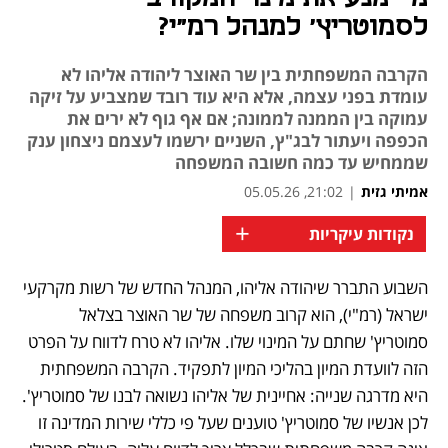
לסמוטריץ' למנהל רמ"י?
הקרבה המשפחתית בין שר האוצר ליהודה אליהו לא
עומדת בפני עצמה, אלא היא עוד רובד שמצביע על זיקה
עמוקה בין הממנה לממונה; אם אף גוף לא ירים את
הכפפה ויעתור לבג"ץ, השניים ירשמו לעצמם ניצחון ענק
שממחיש עד כמה חשובה המשפחה
אמיתי גזית
|
21:02, 05.05.26
+
נקודות עיקריות
השבוע התברר שיהודה אליהו, המנהל החדש של רשות מקרקעי 
נפתח בכרטיסייה חדשה
ישראל (רמ"י), הוא קרוב משפחה של שר האוצר בצלאל 
סמוטריץ' שחתם על המינוי שלו. אליהו לא טרח לדווח על הפרט 
הזה לוועדת המיון בהליכי המיון לתפקיד. הקרבה המשפחתית 
היא מדרגה שנייה: אחיינית של אליהו נשואה לבנו של סמוטריץ'. 
לכן אנשיו של סמוטריץ' טוענים שעל פי כללי שירות המדינה זו 