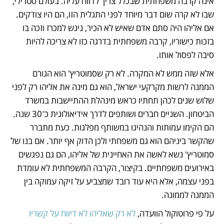
אינה קרבה משפחתית שבכלל צריך לדווח עליה. בעולם סטרילי, 
שבו לא קרה שום דבר מיוחד לפני התגלית הזו, הם היו צודקים. 
אם אליהו היה סתם אדם שאיש לא הכיר, ניגש למכרז וזכה בו 
בזכות כישוריו, קרבה משפחתית בדרגה כזו לא צריכה להיות 
סיבה לפסול אותו. 
אלא שזה ממש לא המקרה. לא רק שסמוטריץ' הוא הגורם 
הממנה לרשות מקרקעי ישראל, הוא גם מינה את אליהו רק לפני 
שלוש שנים לכהן תחתיו כראש מינהלת ההתיישבות במשרד 
הביטחון. השניים חברים ושותפים לדרך אידיאולוגית כ־30 שנה. 
הם הקימו עמותות והנהיגו במשותף מפלגות. כעת מתברר 
שהקשר ביניהם הוא גם משפחתי ולכן הדוק אף יותר. אם בנו של 
סמוטריץ' נשא לאשה את האחיינית של אליהו, הם גם נפגשים 
באירועים משפחתיים. בקיצור, הקרבה המשפחתית לא עומדת 
בפני עצמה, אלא היא עוד רובד שמצביע על זיקה עמוקה בין 
הממנה לממונה.
על פי פרוטוקול הוועדה,
 לא רק שאליהו לא דיווח על קשריו 