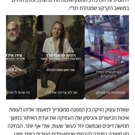
במשאב הקרקע שמנהלת רמ"י.
טכנולוגיה זה לא רק בהייטק: גם תעשיית המזון הישראלית מאמצת כלי AI, אוטומציה וניתוח דאטה בזמן אמת
אני לא צריכה את המשרד: רונית שרעבי-חדד מנהלת ארגון של 30000 עובדים מכל מקום_v
זה שינה לי את החיים: 
שאלת עומק הזיקה בין הממנה סמוטריץ' למועמד אליהו לעומת 
איכות הכישורים והניסיון שלו העסיקה את ועדת האיתור במשך 
חמישה דיונים שנמשכו יחד כעשר שעות, אולי אף יותר. הבחינה 
הזו חשובה במטרה להבטיח שהמועמדים הטובים ביותר ימונו 