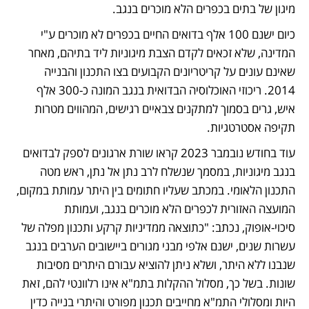
מיגון של בתים בכפרים הלא מוכרים בנגב. 
כיום ישנם 100 אלף בדואים החיים בכפרים לא מוכרים ע"י 
המדינה, שלא זכאים לקדם הצבת מיגוניות ליד בתיהם, מאחר 
שאינם עונים על קריטריונים הקבועים בצו התכנון והבנייה 
2014. ריכוזי האוכלוסיה הבדואית בנגב המונה כ-300 אלף 
איש, גרים בסמוך למתקנים צבאיים רגישים, המהווים מטרות 
תקיפה אסטרטגיות. 
עוד בחודש נובמבר 2023 קראו שורת ארגונים לספק לבדואים 
בנגב מיגוניות, במסמך שנשלח לרב נתן אל נתן, ראש מטה 
התכנון הלאומי. במכתב שעליו חתומים בין היתר עמותת במקום, 
המועצה האזורית לכפרים הלא מוכרים בנגב, ועמותת 
סיכוי-אופוק, נכתב: "כתוצאה ממדיניות קרקע ותכנון מפלה של 
עשרות שנים, ישנם אלפי מבני מגורים ביישובים הערבים בנגב 
שנבנו ללא היתר, ושלא ניתן להוציא עבורם היתרים מסיבות 
שונות. בשל כך, מסלול ההקלות בתמ"א אינו רלוונטי להם, זאת 
היות ומסלולי התמ"א מחייבים תכנון מפורט והיתרי בנייה כדין 