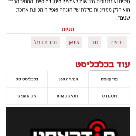
טילים ואינם זוכים לנגישות לאמצעי מיגון בסיסיים. המחיר הכבד 
הוא חלק ממדיניות כוללת של הזנחה ואפליה מכוונת ארוכת 
שנים". 
תגיות
בדואים
נגב
איראן
חרבות ברזל
עוד בכלכליסט
פודקאסט
אנרגיה 360
כלכליסט טק
Scale Up
XIMUSNXT
CTECH
יסייה חדשה
נפתח בכרטיסייה חדשה