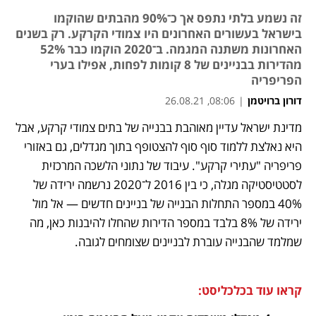
זה נשמע בלתי נתפס אך כ־90% מהבתים שהוקמו
בישראל בעשורים האחרונים היו צמודי הקרקע. רק בשנים
האחרונות משתנה המגמה. ב־2020 הוקמו כבר 52%
מהדירות בבניינים של 8 קומות לפחות, אפילו בערי
הפריפריה
דורון ברויטמן
|
08:06, 26.08.21
מדינת ישראל עדיין מאוהבת בבנייה של בתים צמודי קרקע, אבל 
נפתח בכרטיסייה חדשה
נפתח בכרטיסייה חדשה
נפתח בכרטיסייה חדשה
היא נאלצת ללמוד סוף סוף להצטופף בתוך מגדלים, גם באזורי 
פריפריה "עתירי קרקע". עיבוד של נתוני הלשכה המרכזית 
לסטטיסטיקה מגלה, כי בין 2016 ל־2020 נרשמה ירידה של 
40% במספר התחלות הבנייה של בניינים חדשים — אל מול 
ירידה של 8% בלבד במספר הדירות שהחלו להיבנות כאן, מה 
שמלמד שהבנייה עוברת לבניינים שצומחים לגובה.
קראו עוד בכלכליסט: