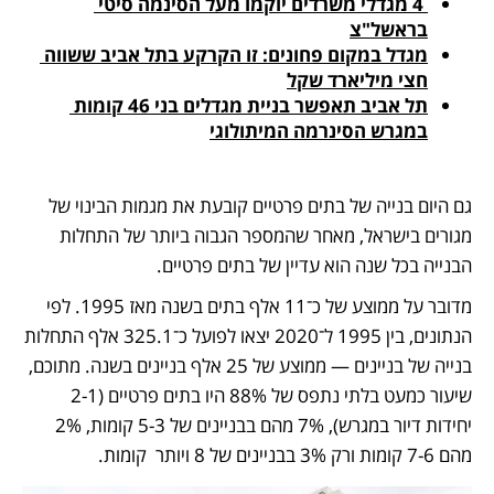
 4 מגדלי משרדים יוקמו מעל הסינמה סיטי 
בראשל"צ
מגדל במקום פחונים: זו הקרקע בתל אביב ששווה 
חצי מיליארד שקל
תל אביב תאפשר בניית מגדלים בני 46 קומות 
במגרש הסינרמה המיתולוגי
גם היום בנייה של בתים פרטיים קובעת את מגמות הבינוי של 
מגורים בישראל, מאחר שהמספר הגבוה ביותר של התחלות 
הבנייה בכל שנה הוא עדיין של בתים פרטיים. 
מדובר על ממוצע של כ־11 אלף בתים בשנה מאז 1995. לפי 
הנתונים, בין 1995 ל־2020 יצאו לפועל כ־325.1 אלף התחלות 
בנייה של בניינים — ממוצע של 25 אלף בניינים בשנה. מתוכם, 
שיעור כמעט בלתי נתפס של 88% היו בתים פרטיים (2-1 
יחידות דיור במגרש), 7% מהם בבניינים של 5-3 קומות, 2% 
מהם 7-6 קומות ורק 3% בבניינים של 8 ויותר  קומות.