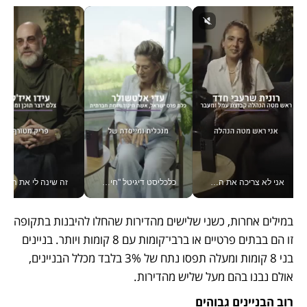
אני לא צריכה את המשרד: רונית שרעבי-חדד מנהלת ארגון של 30000 עובדים מכל מקום_v
כלכליסט דיגיטל "חינוך הוא המשימה של החיים שלי"_v
זה שינה לי את החיים: 
במילים אחרות, כשני שלישים מהדירות שהחלו להיבנות בתקופה 
זו הם בבתים פרטיים או ברבי־קומות עם 8 קומות ויותר. בניינים 
בני 8 קומות ומעלה תפסו נתח של 3% בלבד מכלל הבניינים, 
אולם נבנו בהם מעל שליש מהדירות. 
רוב הבניינים גבוהים