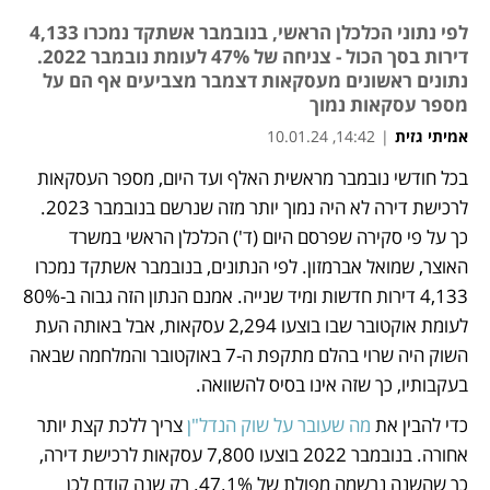
לפי נתוני הכלכלן הראשי, בנובמבר אשתקד נמכרו 4,133
דירות בסך הכול - צניחה של 47% לעומת נובמבר 2022.
נתונים ראשונים מעסקאות דצמבר מצביעים אף הם על
מספר עסקאות נמוך
אמיתי גזית
|
14:42, 10.01.24
בכל חודשי נובמבר מראשית האלף ועד היום, מספר העסקאות 
נפתח בכרטיסייה חדשה
נפתח בכרטיסייה חדשה
לרכישת דירה לא היה נמוך יותר מזה שנרשם בנובמבר 2023. 
כך על פי סקירה שפרסם היום (ד') הכלכלן הראשי במשרד 
האוצר, שמואל אברמזון. לפי הנתונים, בנובמבר אשתקד נמכרו 
4,133 דירות חדשות ומיד שנייה. אמנם הנתון הזה גבוה ב-80% 
לעומת אוקטובר שבו בוצעו 2,294 עסקאות, אבל באותה העת 
השוק היה שרוי בהלם מתקפת ה-7 באוקטובר והמלחמה שבאה 
בעקבותיו, כך שזה אינו בסיס להשוואה. 
כדי להבין את 
מה שעובר על שוק הנדל"ן
 צריך ללכת קצת יותר 
אחורה. בנובמבר 2022 בוצעו 7,800 עסקאות לרכישת דירה, 
כך שהשנה נרשמה מפולת של 47.1%. רק שנה קודם לכן 