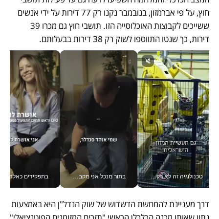
חוץ, על פי אברמזון, בנובמבר נקנו רק 77 דירות על ידי אנשים 
ששייכים לקבוצות האוכלוסייה הזו. תושבי חוץ גם מכרו 39 
דירות, כך שנטו התווספו לשוק רק 38 דירות בבעלותם.
טכנולוגיה זה לא רק בהייטק: גם תעשיית המזון הישראלית מאמצת כלי AI, אוטומציה וניתוח דאטה בזמן אמת
בתור מנכל אני מקבל מאות החלטות ביום, וה- Galaxy Z Fold8 Ultra עוזר לי לחתוך אותן מהר יותר_v
בתפקידים כאלה אי אפשר לח
דרך מעניינת להמחשת הדשדוש של שוק הנדל"ן היא באמצעות 
נתון שאותו מכנה הכלכלן הראשי "תזרים המזומנים הפוטנציאלי" 