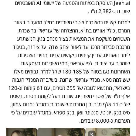
Jeen.ai העוסקת בפיתוח והטמעה של יישומי AI מאובטחים 
שוכרת כ-2,382 מ"ר.
למרות קשיים בהשכרת שטחי משרדים בחלק מהערים באזור 
המרכז, כולל אזורים בת"א, ההצלחה של עזריאלי בהשכרת 
השטחים משקפת את המציאות בציר מנחם בגין, המשתרע 
מרכבת סבידור מרכז ועד לאזור יצחק שדה. על ציר זה, בניגוד 
ליתר האזורים, עדיין קיימים ביקושים ערים ומחירי השכירות 
שומרים על יציבות. לפי עזריאלי, דמי השכירות בעסקאות 
האחרונות נעו בטווח של 180-185 שקל למ"ר, גבוהים מאלו 
ששילמה מטא. מגדל עזריאלי שרונה, בשלב זה המגדל הגבוה 
בישראל, מתנשא לגובה של 255 מטרים, עם 61 קומות וכ-120 
אלף מ"ר של שטחי משרדים, שנבנו מעל לקומת מסחר, בשטח 
של כ-11 אלף מ"ר. בין החברות ששוכרות במגדל נמנות אמזון, 
סיטיבנק, יוניטי, סנטינל וואן ובנק ספרא. במגדל עובדים על פי 
הערכות כ-8,000 עובדים.