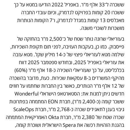
ששכרה ל־33 אלף מ"ר. באפריל 2022 הודיעו במטא על כך 
ששכרו 20 קומות בפרויקט לנדמרק, וכיום עובדי החברה 
מאכלסים 13 קומות במגדל לנדמרק, ו־7 הקומות הנותרות 
מושכרות לשוכרי משנה. 
בעזריאלי שרונה נותר שטח של כ־2,500 מ"ר בהחזקה של 
פייסבוק. כמו כן, בעקבות העזיבה, לפני תום תקופת השכירות, 
שילמה מטא לעזריאלי פיצוי של כ-14 מיליון שקל. מטא עזבה 
את עזריאלי באפריל 2025, ובחודש ספטמבר 2025 דווח 
בכלכליסט, על כך שעזריאלי השכירה כ-18 אלף מ"ר (60%) 
מהיקף המשרדים ב-8 עסקאות שכירות. כעת, מדובר בהשכרה 
של 12 אלף מ"ר הנותרים, כאשר בין החברות שחתמו על חוזים 
חדשים ניתן למנות את: הסטארטאפ הישראלי Wonderful  
ששכר קומה (כ-2,400 מ"ר), חברת EON המתמחה בפתרונות 
גיבוי בענן לתאגידים שכרה כ-2,768 מ"ר, חברת ScaleOps 
שכרה שטח של 2,380 מ"ר, חברת Okta האמריקאית המתמחה 
בהגנת הזהויות רכשה את Spera הישראלית ושוכרת קומה, 