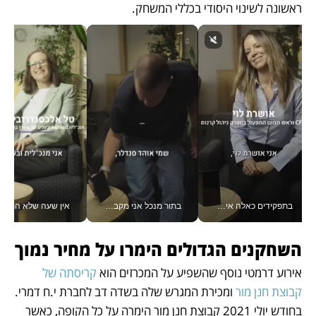
ראשונה לשינוי היסודי בכללי המשחק.
בתפקידים כאלה אי אפשר לחכות: אושרת לוי מניעה השקעות ענק מהטלפון_v
בתור מנכל אני מקבל מאות החלטות ביום, וה- Galaxy Z Fold8 Ultra עוזר לי לחתוך אותן מהר יותר_v
אין שעה שלא התעסקתי במשבר - טל אלכסנדרוביץ’ שגב מנהלת משברים
השחקנים הגדולים הימרו על מחיר נמוך
אירוע דרמטי נוסף שהשפיע על המכרזים הוא
 קריסתה של 
קבוצת חנן מור
 ומכירת המגרש שלה בשדה דב לחברת י.ח דמרי. 
בחודש יולי 2021 קבוצת חנן מור הימרה על כל הקופה, כאשר 