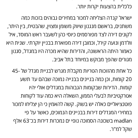
כלכלית בהצעות יקרות יותר.
ישראל קנדה הצליחה למכור במחירים גבוהים בזכות כמה 
משתנים, בראשם מנגנון שיווק משומן ומצוין, שהבטיח, בין היתר, 
לקונים דירה לצד מפורסמים כיוסי כהן לשעבר ראש המוסד, איל 
וולדמן ונועה קירל, וכמובן דירה מפוארת בבניין יוקרתי. שנית היא 
כאמור היתה הראשונה, והדירות שהיא מכרה היו במגדל, סגנון 
מגורים שהפך מבוקש במיוחד בתל אביב.
כל אחת מהזוכות הטריות מקבלת מגרש לבניית מגדל של 45-
20 קומות, וכן כמה בניינים בבנייה נמוכה שבהם עד תשע 
קומות. הדירות שבקומות הגבוהות במגדלים אולי יהיו 
אטרקטיביות לבעלי הממון, השאלה היא כמה עוד לקוחות 
פוטנציאליים כאלה יש בשוק. קשה להאמין כי הן יצליחו למכור 
במחירי המגדלים דירות בבניינים הנמוכים, כאשר על פי 
madlan בשכונה הסמוכה נופי ים נמכרות דירות בכ־63 אלף 
שקל למ"ר.