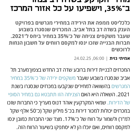
ב־35%, וישפיעו על כל אזור המרכז
כלכליסט ממפה את הירידה במחירי מגרשים בפרויקט
הענק בשדה דב בתל אביב. המכרזים שנסגרו בשבוע
שעבר משקפים צניחה של כ־35% במחיר ביחס ל־2021.
חברות הבנייה שזכו ינסו למקסם רווחים על חשבון הנחות
לרוכשים
אמיתי גזית
|
06:00, 24.02.25
המכרזים לבניית דירות ברובע שדה דב החדש בצפון־מערב תל 
נפתח בכרטיסייה חדשה
נפתח בכרטיסייה חדשה
נפתח בכרטיסייה חדשה
נפתח בכרטיסייה חדשה
אביב שנסגרו בשבוע שעבר 
משקפים ירידה של כ־35% במחיר 
המגרשים
 בהשוואה למחירים שנקבעו במכרזים שנסגרו בשנת 
2021. השאלה היא האם 
הצניחה הזו תתבטא גם במחיר הסופי 
של הדירות. 
שמאי המקרקעין אוהד דנוס מעריך כי החברות שזכו 
במכרזים יכולות למכור דירות בכ־5 מיליון שקל (כ־50 אלף שקל 
למ"ר) ולשמור על רווח של כ־17%. מצד שני החברות כמובן ינסו 
למקסם רווחים, ואם יוכלו הן לא יסתפקו בשיעור הרווח הזה. 