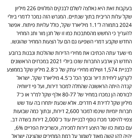
בעקבות זאת היא נאלצה לשלם לבנקים המלווים 226 מיליון 
שקל עלות הריבית בתוך שנתיים. המגרש הזה נמכר לדמרי ביולי 
2024 בתמורה ל־1.1 מיליארד שקל, כולל עלויות פיתוח. אפשר 
להעריך כי החשש מהסתבכות כמו זו של חנן מור ותג המחיר 
החדש שקבע דמרי השפיעו גם הם על הצעות המחיר שהוגשו.
מי שעד עתה הכתיבו את מחירי הדירות שהולכות ונבנות ברובע 
החדש הן ארבע החברות שזכו ביולי 2021 במכרזים הראשונים 
לבניית 1,574 ושילמו מחירי עתק של כ־2.8 מיליון שקל בממוצע 
לקרקע ליחידת דיור ובסך הכל כ־4.5 מיליארד שקל. ישראל 
קנדה היתה הראשונה שהחלה למכור דירות, ועל פי דיווחיה 
לבורסה הן נמכרו במחיר של 80-77 אלף שקל למ"ר או כ־7 
מיליון שקל לדירת 4 חדרים. אלא שכעת יתחרו בה עוד שש 
חברות יזמיות שינסו למכור 2,600 דירות, ובתוך כמה שבועות 
צפוי להיסגר מכרז נוסף לבניית עוד כ־2,000 דירות בשדה דב. 
עם כמות כזו של היצע דירות למכירה, וכשריבית הפריים 6%, 
יהיה להן קשה מאוד לשמור על רמת המחירים שהציגה ישראל 