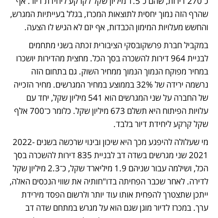
כ־270 דירות, שהם כ־1.5 מיליון שקל לקרקע ליחידת דיור. אף 
שהרף הזה נמוך יחסית לתוצאות המכרז, בגלל בעייתיות המגרש, 
והחשש מעלויות המימון הכבדות, אף יזם לא הגיש לו הצעה.
במקביל חברת פרשקובסקי הציבורית זכתה בשני מתחמים 
לבניית 964 דירות להשכרה בסך הכל. מחצית מהדירות יושכרו 
במחיר מפוקח הנמוך הנמוך ממחיר השוק. גם בתחום הזה 
נרשמה ירידה של 32% בממוצע במחיר המגרשים. מחיר הזכייה 
של החברה על שני המגרשים הוא 541 מיליון שקל, יחד עם 
עלויות הפיתוח היא תשלם 673 מיליון שקל. כלומר כ־700 אלף 
שקל קרקע ליחידת דיור בלבד. 
מי שעלולה להיפגע מכך היא שיכון ובינוי שרכשה בשנים 2022-
2021 שני מגרשים בשדה דב לבניית 835 דירות להשכרה בסך 
הכל, ושילמה עבור שניהם 1.9 מיליארד שקל, כ־2.3 מיליון שקל 
לדירה. לאחר שכבר הפחיתה בדו"חותיה את שווי הנכסים האלה, 
ייתכן שתצטרך להפחית אותו עוד יותר ולרשום הפסד מירידת 
ערך. במכרז לדיור מוגן שגם הוא על מגרש במתחם שדה דב 