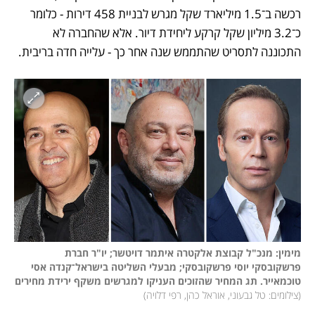
רכשה ב־1.5 מיליארד שקל מגרש לבניית 458 דירות - כלומר 
כ־3.2 מיליון שקל קרקע ליחידת דיור. אלא שהחברה לא 
התכוננה לתסריט שהתממש שנה אחר כך - עלייה חדה בריבית. 
מימין: מנכ"ל קבוצת אלקטרה איתמר דויטשר; יו"ר חברת 
פרשקובסקי יוסי פרשקובסקי; מבעלי השליטה בישראל־קנדה אסי 
טוכמאייר. תג המחיר שהזוכים העניקו למגרשים משקף ירידת מחירים

(
צילומים: טל גבעוני, אוראל כהן, רפי דלויה
)