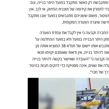
שחלה על בניינים ישנים בכל רחבי הארץ ומתגבשת רק כאשר מתקבל בפועל היתר בנייה, וגם 
אז, המחוקק קבע פטור בשל קבלת היתר כדי לתמרץ את קידומה של תוכנית החיזוק. אי לכך, אין 
מקום להבדיל בין מועד ההשבחה למועד הפטור, משום ששניהם מתגבשים במועד שבו מתקבל 
חדשה שיצרה הוועדה המקומית.
השופטת תמר בר-אשר קיבלה את טענות החברה וקבעה כי אין לקבל את עמדת הוועדה 
המקומית וכי ההשבחה נוצרת רק במועד מתן היתר הבנייה בפועל ולא במועד ההחלטה על 
אישורו. "כל עוד לא ניתן היתר בנייה, לא מתגבש אותו יישום של תמ"א 38 המוציא אותה מן 
הכוח אל הפועל. כך, אפילו אם אושרה בקשה להיתר בנייה, אין ודאות שאומנם יקוימו תנאי 
ההיתר והוא יינתן בפועל". השופטת הוסיפה וקבעה כי "העובדה שאישור בקשה להיתר בנייה 
מכוח תמ"א 38 השביח את המקרקעין והעלה את שווים, אינה מספיקה כדי להקים חבות בהיטל 
ך של מכר". 