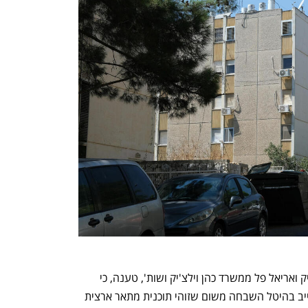
חברת שמעוני באמצעות עוה"ד אלי וילצ'יק ואריאל פל ממשרד כהן וילצ'יק ושות', טענה, כי 
תמ"א 38 לכשעצמה לא מקימה עילה לחייב בהיטל השבחה משום שזוהי תוכנית מתאר ארצית 