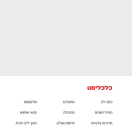
CTech – the
הבית של ההייטק הישראלי
כתבו לנו
המערכת
פודקאסט
המייל האדום
ההנהלה
תנאי שימוש
מדיניות פרטיות
פרסמו אצלנו
הפוך לדף הבית