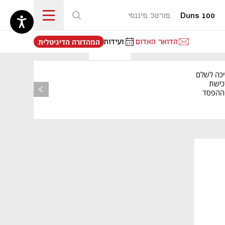
Duns 100
פורטל פיננסי
נפתח בכרטיסייה חדשה
הדואר האדום
ועידות
המהדורה הדיגיטלית
יכה לשלם
כישת
BASE: ההפסד
הרבעוני זינק ל-76
נפתח בכרטיסייה חדשה