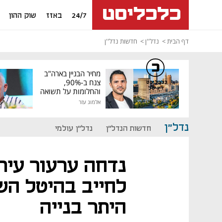
24/7
באזז
שוק ההון
דף הבית
נדל''ן
חדשות נדל''ן
מחיר הבניין בארה"ב
צנח ב-90%,
כלכליסט
דיגיטל
והחלומות על תשואה
גבוהה התנפצו
אלמוג עזר
נדל"ן
חדשות הנדל"ן
נדל"ן עולמי
נדחה ערעור עיריי
לחייב בהיטל ה
היתר בנייה