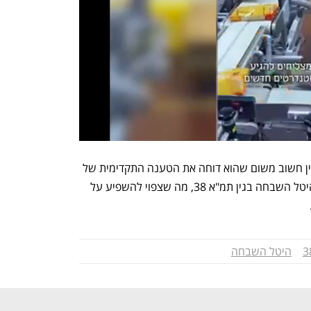
לדברי עוה"ד וילצ'יק ופל: "מדובר בפסק דין חשוב משום שהוא דוחה את הטענה התקדימית של 
ירושלים שניסתה בדרך יצירתית לחייב בהיטל השבחה בגין תמ"א 38, מה שצפוי להשפיע על 
 
היטל השבחה