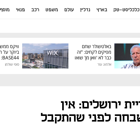
כלכליסט-טק
בארץ
נדל"ן
עולם
משפט
רכב
פנאי
מוסף
באלטשולר שחם
וויקס ממש
מפיקים לקחים: "זה
ביוקר על ר
כבר לא 'וואן מן' שואו
44
של גילעד"
אלמוג עזר
סופי שולמן
מיליון דולר
ת ירושלים: אין
שבחה לפני שהתקבל