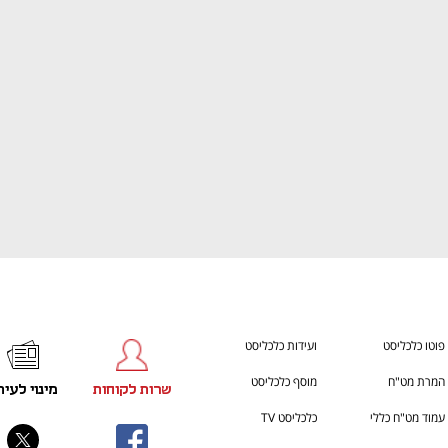
ענף במתח גבוה
מדברים כלכלה, עסקים ומה שב
פוטו כלכליסט
ועידות כלכליסט
המרת מט"ח
מוסף כלכליסט
שרות לקוחות
מינוי לעית
עמוד מט"ח כללי
כלכליסט TV