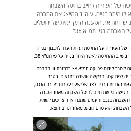
שה של העירייה לחייב בהיטל השבחה
ר בטרם יצא לו היתר בנייה. עוה"ד המייצג את החברה
ב שדוחה את הטענה התקדימית של ירושלים
 השבחה בגין תמ"א 38"
בית המשפט המחוזי בירושלים דחה ערעור של העירייה על החלטת ועדת הערר לתכנון ובנייה 
ר בשלב ההחלטה לאשר היתר בנייה על פי תמ"א 38. 
מדובר בחברה בשם "שמעוני 36" שהוקמה לצורך קידום פרויקט תמ"א 38 בכתובת זו. החברה 
הגישה לוועדה המקומית בקשה להיתר בנייה לפרויקט, והבקשה אושרה בתנאים. בטרם 
הוציאה היתר בנייה בפועל, החברה מכרה את הזכויות בבניין לצד שלישי. בעקבות מכירת הנכס, 
הוועדה המקומית לתכנון ובנייה בירושלים, הגישה בקשת חיוב להיטל השבחה מאחר וסברה 
שאישור ההיתר ובהמשך מכירת הנכס יצרו השבחה בנכס והיזמים שמכרו אותו צריכים לשאת 
ל השבחה, הוא טרם גובש, מאחר וטרם הוצא. 