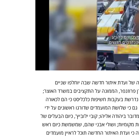
המתווה שלו מסכימה הממשלה הוא הקמה של ועדת איתור חדשה שבה יוחלפו שניים 
מהחברים שישבו בה בסיבוב הקודם: מהרן פרוזנפר, הממונה על התקציבים במשרד האוצר; 
ופרופסור עידית סולברג. ההחלפה שלהם נדרשת בעקבות חשיפות כלכליסט כי הם לכאורה 
. הממשלה מסכימה גם כי שלושת המועמדים שדורגו ראשונים על ידי 
הוועדה הקודמת ייבחנו בוועדה החדשה. מדובר ביהודה אליהו; קובי ילוביץ', כיום הבעלים של 
חברת יסודות ובעבר מנכ"ל של כמה רשויות מקומיות; ושולי אבני שהם, שמשמשת כיום ראש 
רשות התאגידים. כמו כן, מסכימה הממשלה כי ועדת האיתור החדשה תוכל לראיין מועמדים 