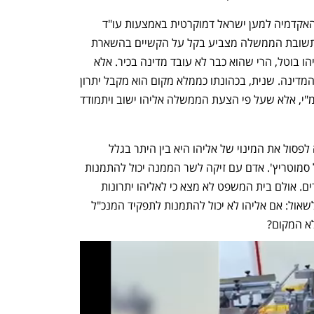
 היא האקדמיה למען ישראל דמוקרטית באמצעות עו"ד 
אלירם בקל ממשרד גזית-בקל. בתגובה לתשובת הממשלה מצביע בקל על הקשיים בהשארת 
אליהו בתפקיד: ראשית, אם המינוי של אליהו בוטל, הרי שהוא כבר לא עובד מדינה בכיר. אלא 
שממלא ממקום אמור להיות מקרב עובדי המדינה. שנית, בכהונתו כממלא מקום הוא מקבל יתרון 
על פני מועמדים אחרים לתפקיד מנכ"ל רמ"י, אלא שעל פי הצעת הממשלה אליהו ישוב ויתמודד 
ומעל כל אלה יש בעיה מהותית: ההחלטה לפסול את המינוי של אליהו היא בין היתר בגלל 
הזיקה העמוקה שלו לשר הממנה, בצלאל סמוטריץ'. אדם עם זיקה לשר הממנה יכול להתמנות 
רק אם הוכח כי הוא מצויד בכישורים מיוחדים. אולם בית המשפט לא מצא כי לאליהו יתרונות 
עודפים על פני מועמדים אחרים. ולכן יש לשאול: אם אליהו לא יכול להתמנות לתפקיד המנכ"ל 
לא המקום?