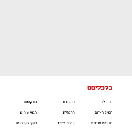
CTech – the
הבית של ההייטק הישראלי
כתבו לנו
המערכת
פודקאסט
המייל האדום
ההנהלה
תנאי שימוש
מדיניות פרטיות
פרסמו אצלנו
הפוך לדף הבית