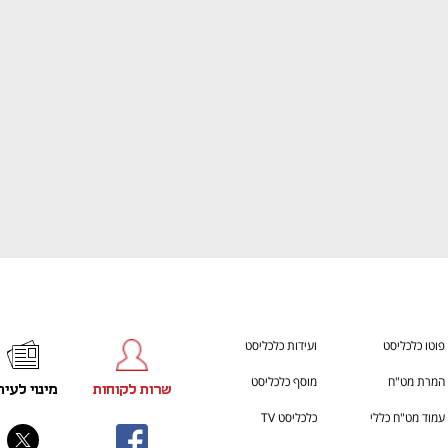
ענף במתח גבוה
מדברים כלכלה, עסקים ומה שב
פוטו כלכליסט
ועידות כלכליסט
המרת מט"ח
מוסף כלכליסט
שרות לקוחות
מינוי לעית
עמוד מט"ח כללי
כלכליסט TV