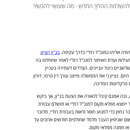
ו להשלמת ההליך החדש - מה שעשוי להכשיר
דה אליהו כמנכ"ל רמ"י בדרך עקיפה. 
בג"ץ הציע
שלשום (א') לבטל את המינוי ולחדש את פעילות ועדת האיתור למנכ"ל רמ"י לאחר שיוחלפו בה 
שניים מתוך חמשת החברים, בשל חשש שלשניים ניגוד עניינים. הצדדים לעתירה בעניין 
התבקשו להשיב תוך 48 שעות, שפוקעות היום. נציין כי את הממשלה מייצג עורך דין פרטי, דורון 
פרקליטות המדינה. 
הבוקר הגיש טאובמן את תגובת הממשלה, ובה אמנם קיבל לכאורה את הצעת בג"ץ, אך ביקש 
להשאיר את יהודה אליהו בתפקיד עד אשר יימצא ממלא מקום למנכ"ל רמ"י או תושלם עבודת 
נחוץ כדי למנוע חוסר ודאות בעבודת רמ"י. מדובר 
, משום שניסיון העבר מלמד שחולפים חודשים ארוכים עד 
או ממנה ממלאי מקום.