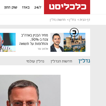
24/7
באזז
שוק ההון
דף הבית
נדל''ן
חדשות נדל''ן
מחיר הבניין בארה"ב
צנח ב-90%,
כלכליסט
דיגיטל
והחלומות על תשואה
גבוהה התנפצו
אלמוג עזר
נדל"ן
חדשות הנדל"ן
נדל"ן עולמי