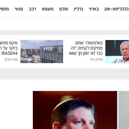
כלכליסט-טק
בארץ
נדל"ן
עולם
משפט
רכב
פנאי
מוסף
באלטשולר שחם
וויקס ממש
מפיקים לקחים: "זה
ביוקר על ר
כבר לא 'וואן מן' שואו
44
של גילעד"
אלמוג עזר
סופי שולמן
מיליון דולר