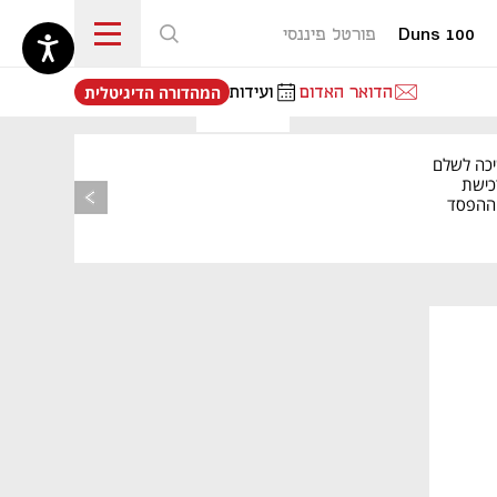
Duns 100
פורטל פיננסי
נפתח בכרטיסייה חדשה
הדואר האדום
ועידות
המהדורה הדיגיטלית
יכה לשלם
כישת
BASE: ההפסד
הרבעוני זינק ל-76