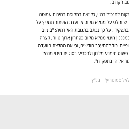
ב הקודם.
במקביל, הממשלה אמורה למנות ממלא מקום למנכ"ל רמ"י, כל זאת בתקופת בחירות עמוסה 
באינטרסים ושיקולים פוליטיים. כאמור, עד שיוחלט על ממלא מקום או ועדת האיתור תמליץ על 
מנכ"ל, הממשלה מבקשת שאליהו יישאר בתפקידו. על כך נכתב בתגובת האקדמיה: "בימים 
אלה בהם נעשה שימוש רב ומניפולטיבי במנגנון מינוי ממלא מקום כפתרון ארוך טווח, קצרה 
הדרך למסקנה כי מינוי חברי הוועדה החלופיים יכול להתעכב חודשים, וכי אם המלצת הוועדה 
לא תישא חן בעיני הממשלה, זו האחרונה פשוט תימנע מלדון ולהכריע בסוגיית מינוי מנהל 
ר אליהו בתפקידו".
אל סמוטריץ'
בג"ץ