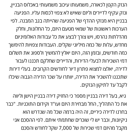
הנזק הקטן לכאורה, משמעותו עיכוב משמעותי באכלוס הבניין, 
ונזק עקיף לדיירים וליזם שאיש לא צפוי לכסות עליו. הפגיעה 
בבניין היא מנזקי ההדף של הפגיעה שהייתה בגב המבנה. לפי 
הערכות ראשונות של שמאי מטעם היזם, כל החלונות, וחלק 
מהדלתות נהרסו, ויש צורך לבצע את כל עבודות האלומיניום 
מחדש, עלות של כמה מיליוני שקלים. העבודות צפויות להימשך 
כמה חודשים, ובזמן הזה, היזם יאלץ להמשיך ולספוג את תשלום 
דמי השכירות לבעלי הדירות, והדיירים שחלקם תכננו לעבור 
לדירה, יאלצו למצוא פתרון דיור לחודשים הקרובים. בעלי דירות 
שתכננו להשכיר את הדירה, יוותרו על שכר הדירה הגבוה שיכלו 
לקבל עד לתיקון הנזקים. 
 גיא, בעל דירה בבניין מספר כי החזיק דירה בבניין הישן וליווה 
את כל התהליך, החל מבחירת היזם ועו"ד וקידום התוכניות. "כבר 
בחרנו לדירה כיריים, זה היה ברמה שכל מה שנדרש הוא 
ניקיונות, וכבר יש לי שוכרים שחתמתי איתם. לפי ההסכם אני 
מקבל מהיזם דמי שכירות של 7,000 שקל לחודש והסכם 