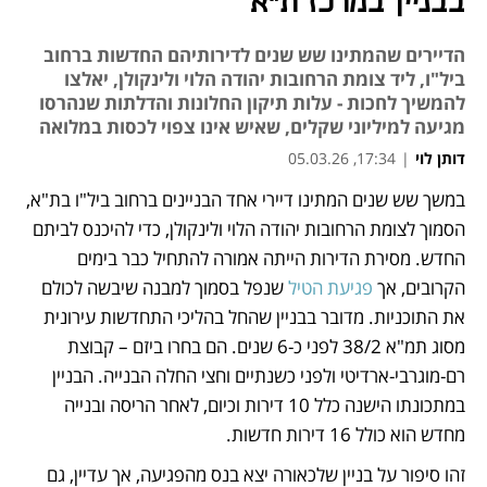
בבניין במרכז ת"א
הדיירים שהמתינו שש שנים לדירותיהם החדשות ברחוב
ביל"ו, ליד צומת הרחובות יהודה הלוי ולינקולן, יאלצו
להמשיך לחכות - עלות תיקון החלונות והדלתות שנהרסו
מגיעה למיליוני שקלים, שאיש אינו צפוי לכסות במלואה
דותן לוי
|
17:34, 05.03.26
במשך שש שנים המתינו דיירי אחד הבניינים ברחוב ביל"ו בת"א, 
נפתח בכרטיסייה חדשה
הסמוך לצומת הרחובות יהודה הלוי ולינקולן, כדי להיכנס לביתם 
החדש. מסירת הדירות הייתה אמורה להתחיל כבר בימים 
הקרובים, אך
 פגיעת הטיל 
שנפל בסמוך למבנה שיבשה לכולם 
את התוכניות. מדובר בבניין שהחל בהליכי התחדשות עירונית 
מסוג תמ"א 38/2 לפני כ-6 שנים. הם בחרו ביזם – קבוצת 
רם-מוגרבי-ארדיטי ולפני כשנתיים וחצי החלה הבנייה. הבניין 
במתכונתו הישנה כלל 10 דירות וכיום, לאחר הריסה ובנייה 
מחדש הוא כולל 16 דירות חדשות. 
זהו סיפור על בניין שלכאורה יצא בנס מהפגיעה, אך עדיין, גם 