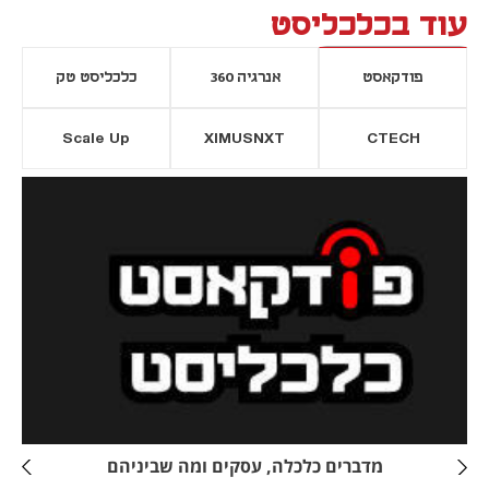
עוד בכלכליסט
פודקאסט
אנרגיה 360
כלכליסט טק
Scale Up
XIMUSNXT
CTECH
יסייה חדשה
נפתח בכרטיסייה חדשה
מדברים כלכלה, עסקים ומה שביניהם