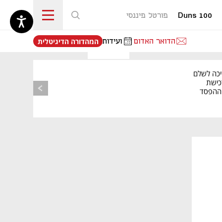
Duns 100
פורטל פיננסי
נפתח בכרטיסייה חדשה
הדואר האדום
ועידות
המהדורה הדיגיטלית
יכה לשלם
כישת
BASE: ההפסד
הרבעוני זינק ל-76