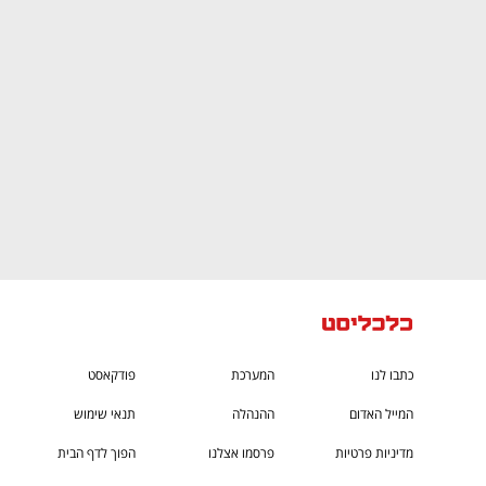
CTech – the
הבית של ההייטק הישראלי
כתבו לנו
המערכת
פודקאסט
המייל האדום
ההנהלה
תנאי שימוש
מדיניות פרטיות
פרסמו אצלנו
הפוך לדף הבית