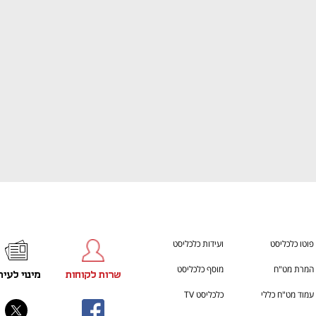
ענף במתח גבוה
מדברים כלכלה, עסקים ומה שב
פוטו כלכליסט
ועידות כלכליסט
המרת מט"ח
מוסף כלכליסט
שרות לקוחות
מינוי לעית
עמוד מט"ח כללי
כלכליסט TV