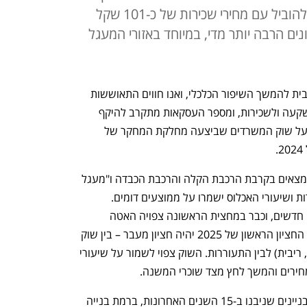
במחירים. הרצליה פיתוח ממשיכה להוביל עם מחירי שכירות של כ-101 שקל
נים הרבה יותר מדי, במיוחד באזורי המעגל
"הפסקת האש בלבנון ובעזה נותנת רוח גבית להמשך השיפור הכלכלי, ואנו חווים התאוששות 
מתונה, שמתבטאת בגידול בביקושים להשקעה ולשכירות, ומספר העסקאות מתקרב להיקף 
שנרשם לפני המלחמה". כך עולה מדו"ח על שוק המשרדים שביצעה מחלקת המחקר של 
לפי התחזית של עורכי הדו"ח, באזורים הנמצאים בקרבת הרכבת הקלה והרכבת הכבדה ו"מעגל 
הקורקינטים" (מרכז תל אביב), דמי השכירות ושיעורי האכלוס ישמרו על ממוצעים דומים. 
במהלך 2025 יתחילו לצאת לשוק שטחים חדשים, וכבר במחצית הראשונה צפויה האטה 
מסוימת בביקושים בבניינים הישנים יותר. החציון הראשון של 2025 יהיה חציון מעבר – בין שוק 
שנמצא תחת לחץ חיצוני (מלחמה, הייטק, ריבית) לבין התעוררות. השוק צפוי לשמור על שיעורי 
מחירים והמשך לחץ מצד שוכרי המשנה.
תוצאות בדיקת מגדלי משרדים A Class (בניינים שניבנו ב-15 השנים האחרונות, ברמת בנייה 