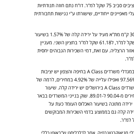
ההאטה הכללית. מחירי השכירות נשארו יציבים סביב 75 שקל למ"ר. דו"ח נתם חוזה תנודתיות 
גם ב-2025, אך אופטימי ביחס לאזורים בעלי מאפיינים ייחודיים, שישורתו ע"י נגישות תחבורתית 
שוק משרדי B Class בערים במרחק של 30 ק"מ מת"א מעיד על ירידה קלה של 1.57% בשיעור 
האיכלוס, וגם במחיר הממוצע- מ-62.06 שקל למ"ר, ל61.18 שקל למ"ר בחציון השני. מעניין 
לציין שמי שמוביל את הירידה היחסית זה אזור הרצליה. עם זאת, דמי השכירות הגבוהים יחסית 
ומה קורה בערים אחרות? הדו"ח קובע כי במגדלי משרדים A Class בחיפה והצפון יש יציבות 
בקצב האיכלוס, העומד בחציון השני על 97.56% ואפילו עלייה של 4.92% במחירים, לרמה של 
87.88 שקל למ"ר. לעומת זאת, במגדלי משרדים A Class בירושלים יש ירידה קלה. שיעור 
התפוסה ירד מ-90.39% ל-89.88%, והמחירים מ-90.04 ל-89.01. שוק בנייני המשרדים בבאר 
שבע והסביבה ממשיך במגמת יציבות עם ירידה מתונה בשיעור האכלוס העומד כעת על 
88.30%. בנוסף, שוק משרדים זה מציג ירידה קלה גם בממוצע בדמי השכירות המבוקשים 
בוריס דנילוביץ', מנהל החטיבה ליעוץ כלכלי מגיאוקרטוגרפיה, אמר לכלכליסט ש"באופן כללי, 