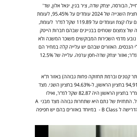
ותחזוקה גבוהה) באזור העיר ת"א-רמת החייל, הבורסה, יצחק שדה, ציר בגין, יגאל אלון, שד' 
שאול המלך, מעלה ששיעורי האיכלוס במחצית השנייה של 2024 עומדים על 95.45%, לעומת 
המחצית הראשונה של 2024. גם המחירים עלו קצת ועומדים על 119.89 שקל למ"ר  לעומת, 
118.10 שקל למ"ר. ע"פ הדו"ח, יש תופעה של צמצום שטחים בבניינים שבהם חברות הייטק 
שכרו אלפי מטרים. התיקון בדמי השכירות נובע מדמי השכירות המבוקשים משוכר המשנה ולא 
משקף את דמי השכירות המשולמים לבעלי הנכסים. האזורים שבהם יש עלייה קלה במחיר הם 
אזור בית המשפט מ-118.3 ל-125 שקל למ"ר; ואזור יצחק שדה-חסן ערפה. עלייה של 12.5% 
סקר בנייני משרדים מטיפוס B  (בניינים יותר קטנים וברמת תחזוקה פחות גבוהה) באזור ת"א 
מלמד שיש ירידה בשיעורי האיכלוס, מ-94,91% בחציון הראשון, ל-94.63% בחציון השני. מצד 
שני, המחירים עלו. כך, המחיר הממוצע למ"ר בחציון הראשון היה 82.87 שקל למ"ר, ואילו 
המחיר למ"ר בחציון השני היה 85.32 שקל. התחזית של נתם היא שתחרות גבוהה מצד מבני A 
Class במחיר מוזל, תמשיך להשפיע על הדרישה ל B Class -  במיוחד באזורים בהם יש חפיפה 