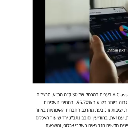
קשה לדבר על אחידות כשסוקרים משרדי A Class בערים במרחק של 30 ק"מ מת"א. הרצליה 
פיתוח ממשיכה להוביל בשיעור האכלוס הגבוה ביותר בשיעור 95.70%, ובמחירי השכירות 
הגבוהים ביותר בשוק – 100.75 שקל למ"ר. יציבות זו נובעת מהרכב החברות האיכותיות באזור 
והמשך ביקוש מצד חברות הייטק מבוססות. עם זאת, במודיעין וסובב נתב"ג ירד שיעור האכלוס 
מ-88.60% ל-85.80% בעקבות כניסת בניינים חדשים הנמצאים בשלבי אכלוס, והשפעת 