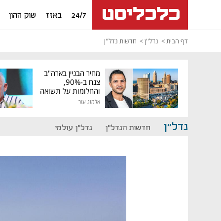
24/7
באזז
שוק ההון
דף הבית
נדל''ן
חדשות נדל''ן
מחיר הבניין בארה"ב
צנח ב-90%,
והחלומות על תשואה
גבוהה התנפצו
אלמוג עזר
נדל"ן
חדשות הנדל"ן
נדל"ן עולמי