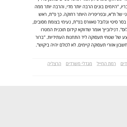
שוק המשרדים מתנהל בעודף היצע". לדבריו, "היזמים בונים הרבה יותר מדי, והרבה יותר ממה 
שהשוק צורך. זה בולט באזורי המעגל השני של ת"א, ובפריפריה היותר רחוקה. כך פ"ת, ראש 
העין, או צומת סביון. לדוגמא, מגדלים כמו בסר סיטי וגלובל טאוורס בפ"ת, נעימי בצומת מסובים, 
או בניין אמות בחולון, מתקשים מאד באיכלוס". דנילוביץ' אומר שדווקא קידום תוכנית המטרו 
(תמ"א 70) יוצר בעיה נוספת של עודף היצע של שטחי תעסוקה ליד התחנות העתידיות. "ברור 
חשבון אזורי תעסוקה קיימים. לא לכולם יהיה ביקוש". 
ים
רמת החייל
מגדלי משרדים
הרצליה
נפתח בכרטיסייה חדשה
נפתח בכרטיסייה חדשה