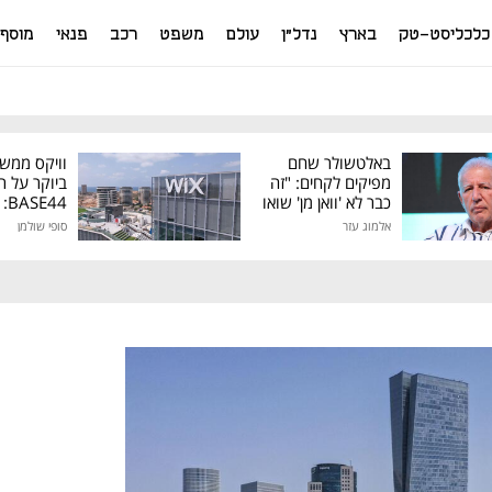
כלכליסט-טק
בארץ
נדל"ן
עולם
משפט
רכב
פנאי
מוסף
באלטשולר שחם
וויקס ממש
מפיקים לקחים: "זה
ביוקר על ר
כבר לא 'וואן מן' שואו
44
של גילעד"
אלמוג עזר
סופי שולמן
מיליון דולר