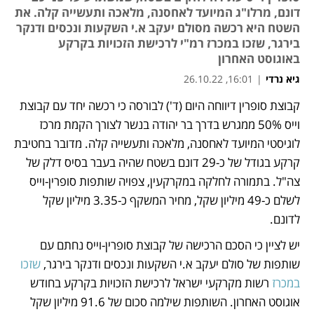
דונם, מרלו"ג המיועד לאחסנה, מלאכה ותעשייה קלה. את
השטח היא רכשה מסולם יעקב א.י השקעות ונכסים ודנקר
בירגר, שזכו במכרז רמ"י לרכישת הזכויות בקרקע
באוגוסט האחרון
גיא נרדי
|
16:01, 26.10.22
קבוצת סופרין דיווחה היום (ד') לבורסה כי רכשה יחד עם קבוצת 
נפתח בכרטיסייה חדשה
וייס 50% ממגרש בדרך בר יהודה בנשר לצורך הקמת מרכז 
לוגיסטי המיועד לאחסנה, מלאכה ותעשייה קלה. מדובר בחטיבת 
קרקע בגודל של כ-29 דונם בשטח שהיה בעבר בסיס דלק של 
צה"ל. בתמורה לחלקה במקרקעין, צפויה שותפות סופרין-וייס 
לשלם כ-49 מיליון שקל, מחיר המשקף כ-3.35 מיליון שקל 
לדונם. 
יש לציין כי הסכם הרכישה של קבוצת סופרין-וייס נחתם עם 
שותפות של סולם יעקב א.י השקעות ונכסים ודנקר בירגר, 
שזכו 
במכרז
 רשות מקרקעי ישראל לרכישת הזכויות בקרקע בחודש 
אוגוסט האחרון. השותפות שילמה סכום של 91.6 מיליון שקל 