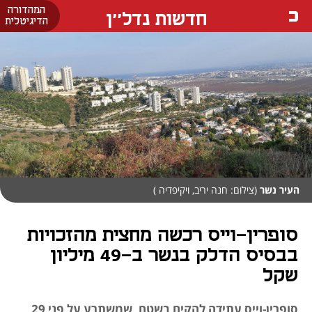
המהדורה
חדשות נדל''ן
הדיגיטלית
העיר נשר
(צילום: חנה יריב, ויקיפדיה )
סופרין-וייס רכשה מחצית מהזכויות
בבסיס הדלק בנשר ב-49 מיליון
שקל
סופרין-וייס עתידה להקים בשטח, שמשתרע על פני 29