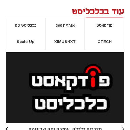
עוד בכלכליסט
פודקאסט
אנרגיה 360
כלכליסט טק
Scale Up
XIMUSNXT
CTECH
יסייה חדשה
נפתח בכרטיסייה חדשה
מדברים כלכלה, עסקים ומה שביניהם