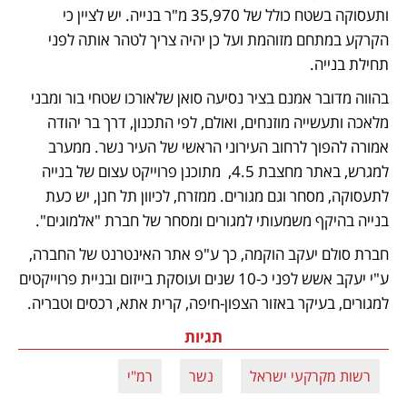
ותעסוקה בשטח כולל של 35,970 מ"ר בנייה. יש לציין כי 
הקרקע במתחם מזוהמת ועל כן יהיה צריך לטהר אותה לפני 
תחילת בנייה. 
בהווה מדובר אמנם בציר נסיעה סואן שלאורכו שטחי בור ומבני 
מלאכה ותעשייה מוזנחים, ואולם, לפי התכנון, דרך בר יהודה 
אמורה להפוך לרחוב העירוני הראשי של העיר נשר. ממערב 
למגרש, באתר מחצבת 4.5,  מתוכנן פרוייקט עצום של בנייה 
לתעסוקה, מסחר וגם מגורים. ממזרח, לכיוון תל חנן, יש כעת 
בנייה בהיקף משמעותי למגורים ומסחר של חברת "אלמוגים".  
חברת סולם יעקב הוקמה, כך ע"פ אתר האינטרנט של החברה, 
ע"י יעקב אשש לפני כ-10 שנים ועוסקת בייזום ובניית פרוייקטים 
למגורים, בעיקר באזור הצפון-חיפה, קרית אתא, רכסים וטבריה.
תגיות
רשות מקרקעי ישראל
נשר
רמ"י